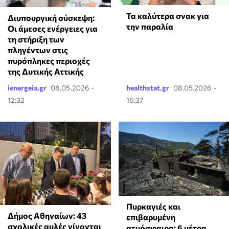
Τα καλύτερα σνακ για
Διυπουργική σύσκεψη:
την παραλία
Οι άμεσες ενέργειες για
τη στήριξη των
πληγέντων στις
πυρόπληκες περιοχές
της Δυτικής Αττικής
ienergeia.gr
08.05.2026 -
healthstat.gr
08.05.2026 -
12:32
16:37
Πυρκαγιές και
Δήμος Αθηναίων: 43
επιβαρυμένη
σχολικές αυλές γίνονται
ατμόσφαιρα: 6 μέτρα