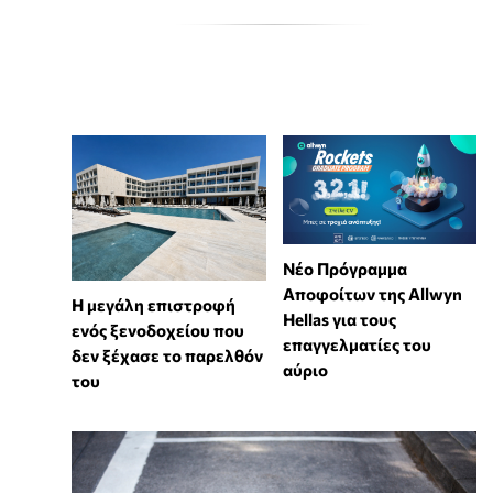
Νέο Πρόγραμμα
Αποφοίτων της Allwyn
Η μεγάλη επιστροφή
Hellas για τους
ενός ξενοδοχείου που
επαγγελματίες του
δεν ξέχασε το παρελθόν
αύριο
του