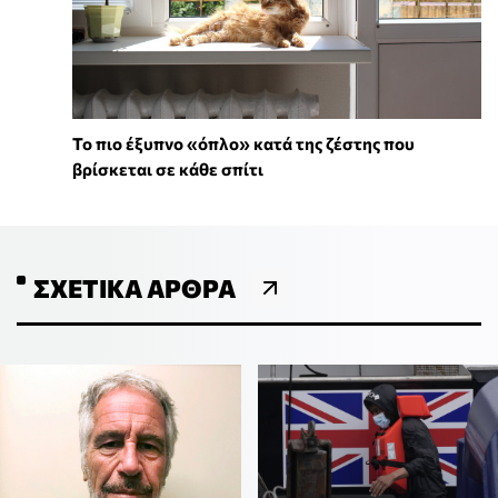
To πιο έξυπνο «όπλο» κατά της ζέστης που
βρίσκεται σε κάθε σπίτι
ΣΧΕΤΙΚΆ ΆΡΘΡΑ