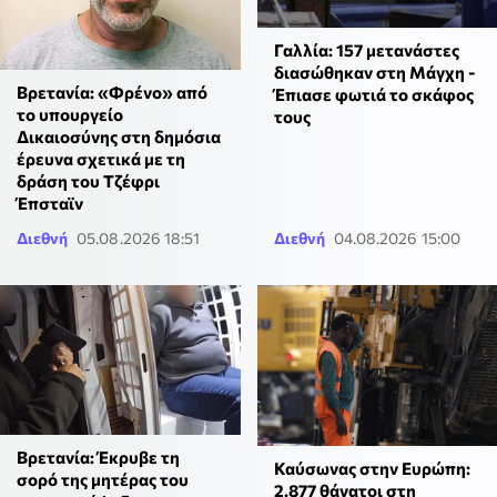
Γαλλία: 157 μετανάστες
διασώθηκαν στη Μάγχη -
Βρετανία: «Φρένο» από
Έπιασε φωτιά το σκάφος
το υπουργείο
τους
Δικαιοσύνης στη δημόσια
έρευνα σχετικά με τη
δράση του Τζέφρι
Έπσταϊν
Διεθνή
05.08.2026 18:51
Διεθνή
04.08.2026 15:00
Βρετανία: Έκρυβε τη
Καύσωνας στην Ευρώπη:
σορό της μητέρας του
2.877 θάνατοι στη