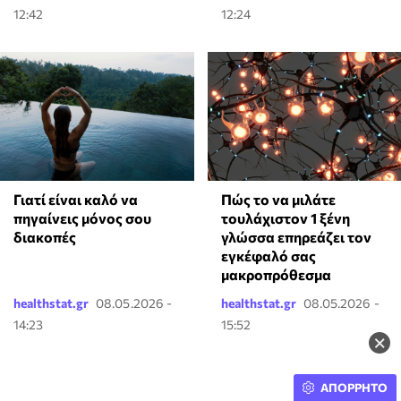
12:42
12:24
Γιατί είναι καλό να
⁠Πώς το να μιλάτε
πηγαίνεις μόνος σου
τουλάχιστον 1 ξένη
διακοπές
γλώσσα επηρεάζει τον
εγκέφαλό σας
μακροπρόθεσμα
healthstat.gr
08.05.2026 -
healthstat.gr
08.05.2026 -
14:23
15:52
×
ΑΠΟΡΡΗΤΟ