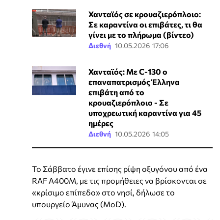
Χανταϊός σε κρουαζιερόπλοιο:
Σε καραντίνα οι επιβάτες, τι θα
γίνει με το πλήρωμα (βίντεο)
Διεθνή
10.05.2026 17:06
Χανταϊός: Με C-130 ο
επαναπατρισμός Έλληνα
επιβάτη από το
κρουαζιερόπλοιο - Σε
υποχρεωτική καραντίνα για 45
ημέρες
Διεθνή
10.05.2026 14:05
Το Σάββατο έγινε επίσης ρίψη οξυγόνου από ένα
RAF A400M, με τις προμήθειες να βρίσκονται σε
«κρίσιμο επίπεδο» στο νησί, δήλωσε το
υπουργείο Άμυνας (MoD).