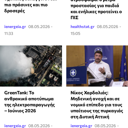
πιο πράσινες και πιο
προστασίας για παιδιά
δροσερές
και ενήλικες προτείνει ο
ΠΙΣ
ienergeia.gr
08.05.2026 -
healthstat.gr
08.05.2026 -
11:33
15:05
GreenTank: Το
Νίκος Χαρδαλιάς:
ανθρακικό αποτύπωμα
Μηδενική ανοχή και σε
της ηλεκτροπαραγωγής
νομικό επίπεδο για τους
– Ιούνιος 2026
υπαίτιους της πυρκαγιάς
στη Δυτική Αττική
ienergeia.gr
08.05.2026 -
ienergeia.gr
08.05.2026 -