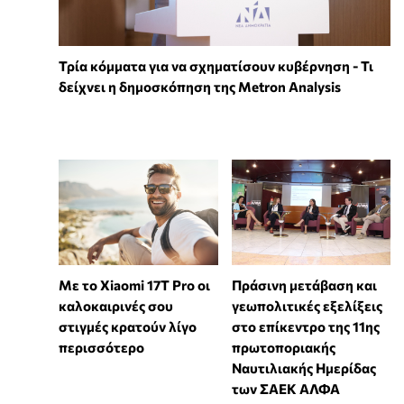
Τρία κόμματα για να σχηματίσουν κυβέρνηση - Τι
δείχνει η δημοσκόπηση της Metron Analysis
Με το Xiaomi 17T Pro οι
Πράσινη μετάβαση και
καλοκαιρινές σου
γεωπολιτικές εξελίξεις
στιγμές κρατούν λίγο
στο επίκεντρο της 11ης
περισσότερο
πρωτοποριακής
Ναυτιλιακής Ημερίδας
των ΣΑΕΚ ΑΛΦΑ