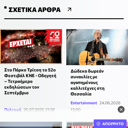
ΣΧΕΤΙΚΆ ΆΡΘΡΑ
Στο Πάρκο Τρίτση το 52ο
Δώδεκα δωρεάν
Φεστιβάλ ΚΝΕ - Οδηγητή
συναυλίες με
– Τετραήμερο
αγαπημένους
εκδηλώσεων τον
καλλιτέχνες στη
Σεπτέμβριο
Θεσσαλία
Entertainment
24.06.2026
×
Πολιτική
26.07.2026 21:28
13:00
ΑΠΟΡΡΗΤΟ