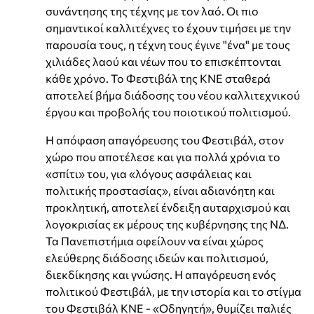
συνάντησης της τέχνης με τον λαό. Οι πιο
σημαντικοί καλλιτέχνες το έχουν τιμήσει με την
παρουσία τους, η τέχνη τους έγινε "ένα" με τους
χιλιάδες λαού και νέων που το επισκέπτονται
κάθε χρόνο. Το Φεστιβάλ της ΚΝΕ σταθερά
αποτελεί βήμα διάδοσης του νέου καλλιτεχνικού
έργου και προβολής του ποιοτικού πολιτισμού.
Η απόφαση απαγόρευσης του Φεστιβάλ, στον
χώρο που αποτέλεσε και για πολλά χρόνια το
«σπίτι» του, για «λόγους ασφάλειας και
πολιτικής προστασίας», είναι αδιανόητη και
προκλητική, αποτελεί ένδειξη αυταρχισμού και
λογοκρισίας εκ μέρους της κυβέρνησης της ΝΔ.
Τα Πανεπιστήμια οφείλουν να είναι χώρος
ελεύθερης διάδοσης ιδεών και πολιτισμού,
διεκδίκησης και γνώσης. Η απαγόρευση ενός
πολιτικού Φεστιβάλ, με την ιστορία και το στίγμα
του Φεστιβάλ ΚΝΕ - «Οδηγητή», θυμίζει παλιές