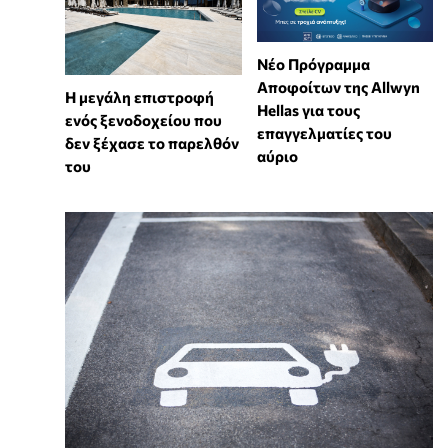
Νέο Πρόγραμμα
Αποφοίτων της Allwyn
Η μεγάλη επιστροφή
Hellas για τους
ενός ξενοδοχείου που
επαγγελματίες του
δεν ξέχασε το παρελθόν
αύριο
του