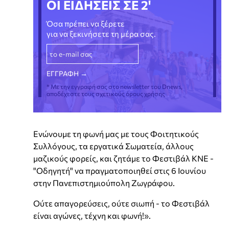
ΟΙ ΕΙΔΗΣΕΙΣ ΣΕ 2'
Όσα πρέπει να ξέρετε
για να ξεκινήσετε τη μέρα σας.
* Με την εγγραφή σας στο newsletter του Dnews,
αποδέχεστε τους σχετικούς όρους χρήσης
Ενώνουμε τη φωνή μας με τους Φοιτητικούς
Συλλόγους, τα εργατικά Σωματεία, άλλους
μαζικούς φορείς, και ζητάμε το Φεστιβάλ ΚΝΕ -
"Οδηγητή" να πραγματοποιηθεί στις 6 Ιουνίου
στην Πανεπιστημιούπολη Ζωγράφου.
Ούτε απαγορεύσεις, ούτε σιωπή - το Φεστιβάλ
είναι αγώνες, τέχνη και φωνή!».