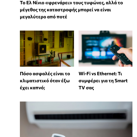
Το Ελ Νίνιο «φρενάρει» τους τυφώνες, αλλά το
μέγεθος της καταστροφής μπορεί να είναι
μεγαλύτερο από ποτέ
Wi-Fi vs Ethernet: Τι
Πόσο ασφαλές είναι το
συμφέρει για τη Smart
κλιματιστικό όταν έξω
TV σας
έχει καπνό;