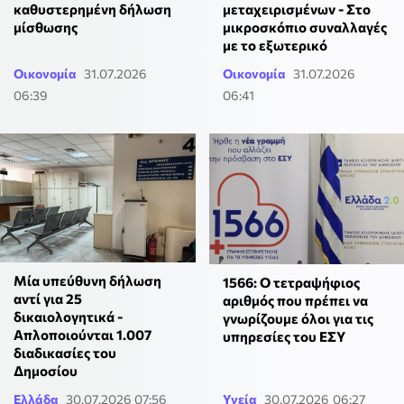
καθυστερημένη δήλωση
μεταχειρισμένων - Στο
μίσθωσης
μικροσκόπιο συναλλαγές
με το εξωτερικό
Οικονομία
31.07.2026
Οικονομία
31.07.2026
06:39
06:41
Μία υπεύθυνη δήλωση
1566: Ο τετραψήφιος
αντί για 25
αριθμός που πρέπει να
δικαιολογητικά -
γνωρίζουμε όλοι για τις
Απλοποιούνται 1.007
υπηρεσίες του ΕΣΥ
διαδικασίες του
Δημοσίου
Ελλάδα
30.07.2026 07:56
Υγεία
30.07.2026 06:27