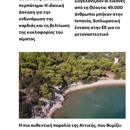
Συγκλονίζουν οι εικόνες
περπάτημα: Η ιδανική
από τη Θέουτα: 49.000
άσκηση για την
άνθρωποι μπήκαν στην
ενδυνάμωση της
Ισπανία, διπλωματική
καρδιάς και τη βελτίωση
ένταση στην ΕΕ για το
της κυκλοφορίας του
μεταναστευτικό
αίματος
Η πιο αυθεντική παραλία της Αττικής, που θυμίζει