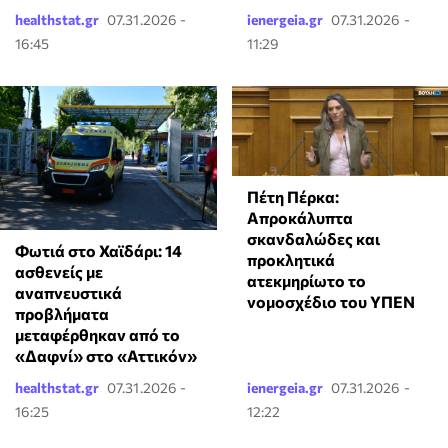
healthstat.gr
07.31.2026 -
ienergeia.gr
07.31.2026 -
16:45
11:29
Πέτη Πέρκα:
Απροκάλυπτα
σκανδαλώδες και
Φωτιά στο Χαϊδάρι: 14
προκλητικά
ασθενείς με
ατεκμηρίωτο το
αναπνευστικά
νομοσχέδιο του ΥΠΕΝ
προβλήματα
μεταφέρθηκαν από το
«Δαφνί» στο «Αττικόν»
healthstat.gr
07.31.2026 -
ienergeia.gr
07.31.2026 -
16:25
12:22