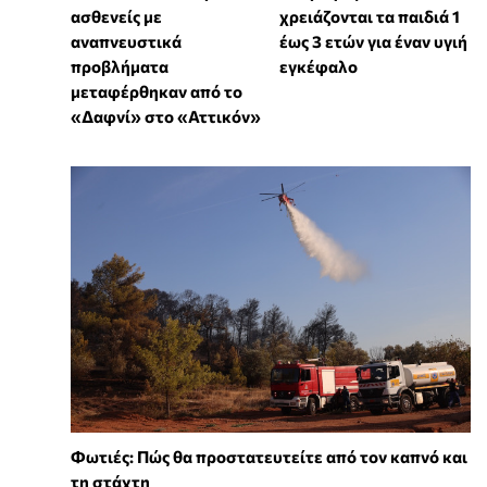
ασθενείς με
χρειάζονται τα παιδιά 1
αναπνευστικά
έως 3 ετών για έναν υγιή
προβλήματα
εγκέφαλο
μεταφέρθηκαν από το
«Δαφνί» στο «Αττικόν»
Φωτιές: Πώς θα προστατευτείτε από τον καπνό και
τη στάχτη