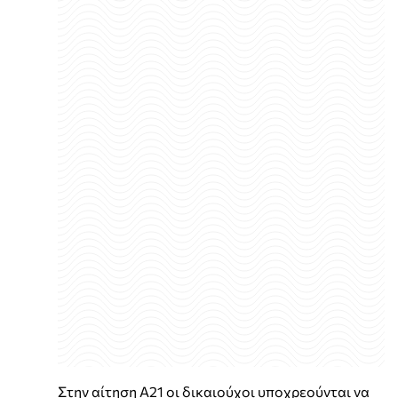
Στην αίτηση Α21 οι δικαιούχοι υποχρεούνται να