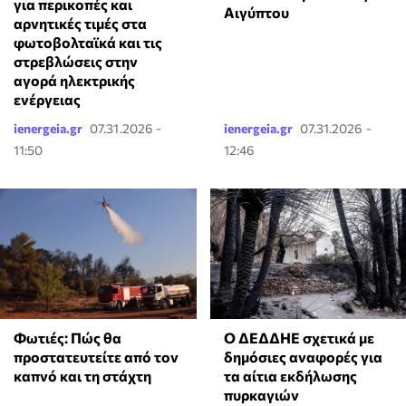
για περικοπές και
Αιγύπτου
αρνητικές τιμές στα
φωτοβολταϊκά και τις
στρεβλώσεις στην
αγορά ηλεκτρικής
ενέργειας
ienergeia.gr
07.31.2026 -
ienergeia.gr
07.31.2026 -
11:50
12:46
Φωτιές: Πώς θα
Ο ΔΕΔΔΗΕ σχετικά με
προστατευτείτε από τον
δημόσιες αναφορές για
καπνό και τη στάχτη
τα αίτια εκδήλωσης
πυρκαγιών