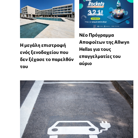
Νέο Πρόγραμμα
Αποφοίτων της Allwyn
Η μεγάλη επιστροφή
Hellas για τους
ενός ξενοδοχείου που
επαγγελματίες του
δεν ξέχασε το παρελθόν
αύριο
του