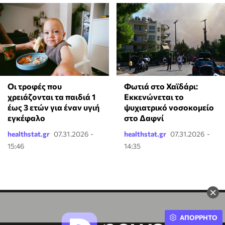
Οι τροφές που
Φωτιά στο Χαϊδάρι:
χρειάζονται τα παιδιά 1
Εκκενώνεται το
έως 3 ετών για έναν υγιή
ψυχιατρικό νοσοκομείο
εγκέφαλο
στο Δαφνί
healthstat.gr
07.31.2026 -
healthstat.gr
07.31.2026 -
15:46
14:35
×
ΑΠΟΡΡΗΤΟ