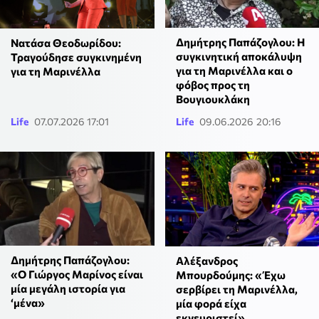
Δημήτρης Παπάζογλου: Η
Νατάσα Θεοδωρίδου:
συγκινητική αποκάλυψη
Τραγούδησε συγκινημένη
για τη Μαρινέλλα και ο
για τη Μαρινέλλα
φόβος προς τη
Βουγιουκλάκη
Life
07.07.2026 17:01
Life
09.06.2026 20:16
Δημήτρης Παπάζογλου:
Αλέξανδρος
«Ο Γιώργος Μαρίνος είναι
Μπουρδούμης: «Έχω
μία μεγάλη ιστορία για
σερβίρει τη Μαρινέλλα,
‘μένα»
μία φορά είχα
εκνευριστεί»