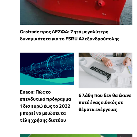
Gastrade προς ΔΕΣΦΑ: Ζητά μεγαλύτερη
δυναμικότητα για το FSRU Αλεξανδρούπολης
Enaon: Πώς το
6 λάθη που δεν θα έκανε
επενδυτικό πρόγραμμα
ποτέ ένας ειδικός σε
1 δισ ευρώ έως το 2032
θέματα ενέργειας
μπορεί να μειώσει τα
τέλη χρήσης δικτύου