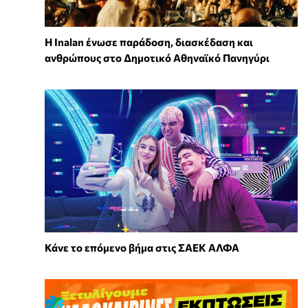
Η Inalan ένωσε παράδοση, διασκέδαση και
ανθρώπους στο Δημοτικό Αθηναϊκό Πανηγύρι
Κάνε το επόμενο βήμα στις ΣΑΕΚ ΑΛΦΑ