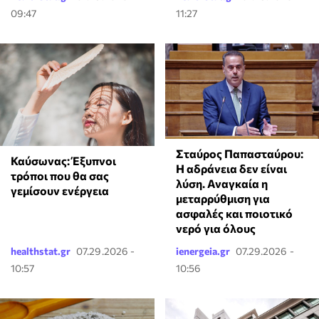
09:47
11:27
Σταύρος Παπασταύρου:
Καύσωνας: Έξυπνοι
Η αδράνεια δεν είναι
τρόποι που θα σας
λύση. Αναγκαία η
γεμίσουν ενέργεια
μεταρρύθμιση για
ασφαλές και ποιοτικό
νερό για όλους
healthstat.gr
07.29.2026 -
ienergeia.gr
07.29.2026 -
10:57
10:56