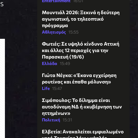
Entertainment
16:01
IS
Μουντιάλ 2026: Ξεκινά η δεύτερη
αγωνιστική, το τηλεοπτικό
πρόγραμμα
Αθλητισμός
15:55
Φωτιές: Σε υψηλό κίνδυνο Αττική
και άλλες 12 περιοχές για την
Παρασκευή (19/6)
Ελλάδα
15:49
Γιώτα Νέγκα: «Έκανα εγχείρηση
ρουτίνας και έπαθα μόλυνση»
Life
15:47
Σιμόπουλος: Το δίλημμα είναι
αυτοδύναμη ΝΔ ή «κυβέρνηση των
ηττημένων»
Πολιτική
15:31
Ελβετία: Ανακαλείται εμφιαλωμένο
νερό Τουρκίας λόγω υψηλής