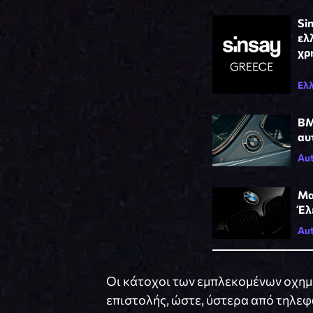
Si
ελ
χρ
Ελ
BM
αυ
Aut
Μα
Έλ
Aut
Οι κάτοχοι των εμπλεκομένων οχη
επιστολής, ώστε, ύστερα από τηλε