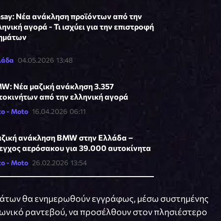
nsay: Nέα ανάκληση προϊόντων από την
ληνική αγορά - Τι ισχύει για την επιστροφή
ημάτων
λάδα
04.05.2026 13:48
W: Νέα μαζική ανάκληση 3.357
τοκινήτων από την ελληνική αγορά
o - Moto
16.04.2026 06:11
ζική ανάκληση BMW στην Ελλάδα –
εγχος αερόσακου για 39.000 αυτοκίνητα
o - Moto
26.02.2026 13:54
μάτων θα ενημερωθούν εγγράφως, μέσω συστημένης
φωνικό ραντεβού, να προσέλθουν στον πλησιέστερο