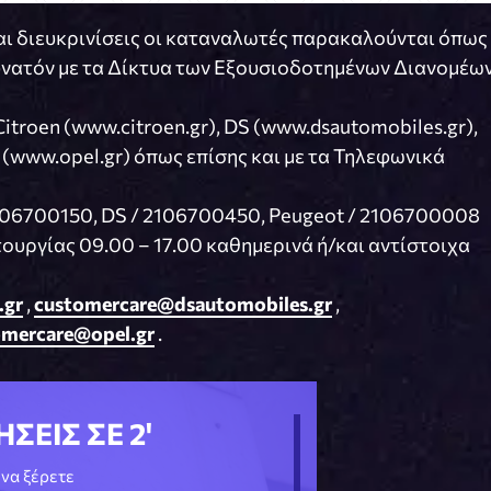
αι διευκρινίσεις οι καταναλωτές παρακαλούνται όπως
νατόν με τα Δίκτυα των Εξουσιοδοτημένων Διανομέω
roen (www.citroen.gr), DS (www.dsautomobiles.gr),
 (www.opel.gr) όπως επίσης και με τα Τηλεφωνικά
2106700150, DS / 2106700450, Peugeot / 2106700008
τουργίας 09.00 – 17.00 καθημερινά ή/και αντίστοιχα
.gr
,
customercare@dsautomobiles.gr
,
omercare@opel.gr
.
ΗΣΕΙΣ ΣΕ 2'
να ξέρετε