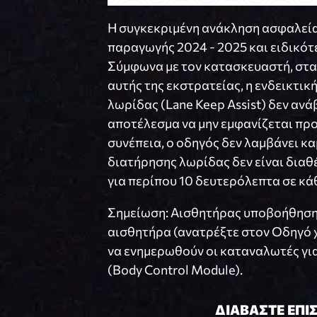
Η συγκεκριμένη ανάκληση ασφαλεία
παραγωγής 2024 - 2025 και ειδικότε
Σύμφωνα με τον κατασκευαστή, στα
αυτής της εκστρατείας, η ενδεικτι
λωρίδας (Lane Keep Assist) δεν ανά
αποτέλεσμα να μην εμφανίζεται προ
συνέπεια, ο οδηγός δεν λαμβάνει κα
διατήρησης λωρίδας δεν είναι διαθ
για περίπου 10 δευτερόλεπτα σε κάθ
Σημείωση: Αισθητήρας υποβοήθησης
αισθητήρα (ανατρέξτε στον Οδηγό χ
να ενημερωθούν οι καταναλωτές για
(Body Control Module).
ΔΙΑΒΑΣΤΕ ΕΠΙ