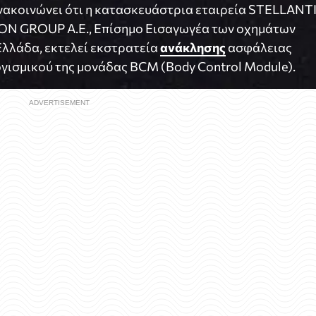
ανακοινώνει ότι η κατασκευάστρια εταιρεία STELLANT
GLON GROUP A.E., Επίσημο Εισαγωγέα των οχημάτων
 Ελλάδα, εκτελεί εκστρατεία
ανάκλησης
ασφάλειας
γισμικού της μονάδας BCM (Body Control Module).