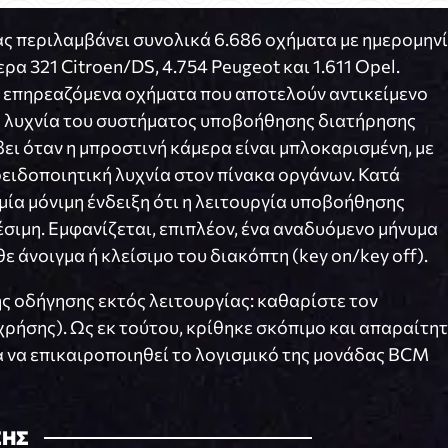
ς περιλαμβάνει συνολικά 6.686 οχήματα με ημερομην
ρα 321 Citroen/DS, 4.754 Peugeot και 1.611 Opel.
 επηρεαζόμενα οχήματα που αποτελούν αντικείμενο
κή λυχνία του συστήματος υποβοήθησης διατήρησης
βει όταν η μπροστινή κάμερα είναι μπλοκαρισμένη, με
ειδοποιητική λυχνία στον πίνακα οργάνων. Κατά
μία μόνιμη ένδειξη ότι η λειτουργία υποβοήθησης
έσιμη. Εμφανίζεται, επιπλέον, ένα αναδυόμενο μήνυμα
ε άνοιγμα ή κλείσιμο του διακόπτη (key on/key off).
 οδήγησης εκτός λειτουργίας: καθαρίστε τον
ρήσης). Ως εκ τούτου, κρίθηκε σκόπιμο και απαραίτη
 να επικαιροποιηθεί το λογισμικό της μονάδας BCM
ΣΗΣ