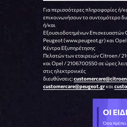
Για περισσότερες πληροφορίες ή/κ
επικοινωνήσουν το συντομότερο δυ
ή/και
Εξουσιοδοτημένων Επισκευαστών Cit
Peugeot (www.peugeot.gr) και Opel
Κέντρα Εξυπηρέτησης
Πελατών των εταιρειών Citroen / 
και Opel / 2106700550 σε ώρες λει
στις ηλεκτρονικές
διευθύνσεις:
customercare@citroen
customercare@peugeot.gr
και
cust
ΟΙ ΕΙΔ
Όσα πρέπει 