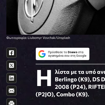
Φωτογραφία: Liubomyr Vovchak/Unsplash
Πρόσθεσε το
Dnews
στα
αγαπημένα σου στη Google
Η
λίστα με τα υπό α
Berlingo (K9), DS 
2008 (P24), RIFTE
(P2JO), Combo (K9).