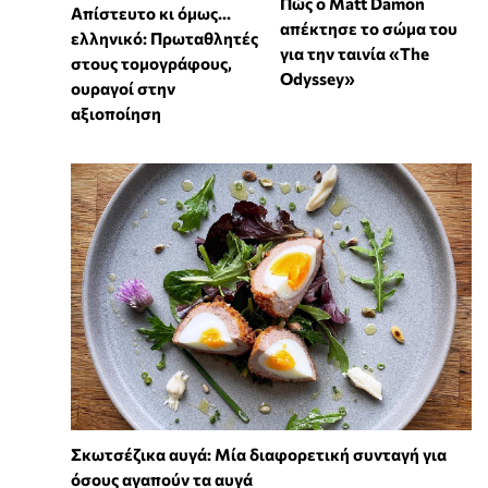
Πώς ο Matt Damon
Απίστευτο κι όμως...
απέκτησε το σώμα του
ελληνικό: Πρωταθλητές
για την ταινία «The
στους τομογράφους,
Odyssey»
ουραγοί στην
αξιοποίηση
Σκωτσέζικα αυγά: Μία διαφορετική συνταγή για
όσους αγαπούν τα αυγά