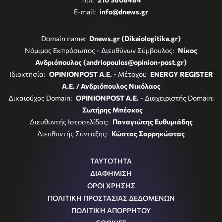
E-mail:
info@dnews.gr
Domain name:
Dnews.gr (Dikaiologitika.gr)
Νόμιμος Εκπρόσωπος - Διευθύνων Σύμβουλος:
Νίκος
Ανδριόπουλος (andriopoulos@opinion-post.gr)
Ιδιοκτησία:
OPINIONPOST A.E.
- Μέτοχοι:
ENERGY REGISTER
Α.Ε. / Ανδριόπουλος Νικόλαος
Δικαιούχος Domain:
OPINIONPOST A.E.
- Διαχειριστής Domain:
Σωτήρης Μπέσκος
Διευθυντής Ιστοσελίδας:
Παναγιώτης Ευθυμιάδης
Διευθυντής Σύνταξης:
Κώστας Σαρρηκώστας
ΤΑΥΤΟΤΗΤΑ
ΔΙΑΦΗΜΙΣΗ
ΟΡΟΙ ΧΡΗΣΗΣ
ΠΟΛΙΤΙΚΗ ΠΡΟΣΤΑΣΙΑΣ ΔΕΔΟΜΕΝΩΝ
ΠΟΛΙΤΙΚΗ ΑΠΟΡΡΗΤΟΥ