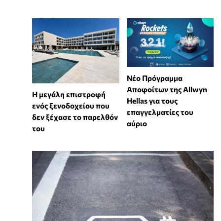
Νέο Πρόγραμμα
Αποφοίτων της Allwyn
Η μεγάλη επιστροφή
Hellas για τους
ενός ξενοδοχείου που
επαγγελματίες του
δεν ξέχασε το παρελθόν
αύριο
του