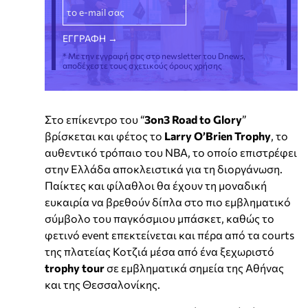
* Με την εγγραφή σας στο newsletter του Dnews,
αποδέχεστε τους σχετικούς όρους χρήσης
Στο επίκεντρο του “
3on3 Road to Glory
”
βρίσκεται και φέτος το
Larry O’Brien Trophy
, το
αυθεντικό τρόπαιο του NBA, το οποίο επιστρέφει
στην Ελλάδα αποκλειστικά για τη διοργάνωση.
Παίκτες και φίλαθλοι θα έχουν τη μοναδική
ευκαιρία να βρεθούν δίπλα στο πιο εμβληματικό
σύμβολο του παγκόσμιου μπάσκετ, καθώς το
φετινό event επεκτείνεται και πέρα από τα courts
της πλατείας Κοτζιά μέσα από ένα ξεχωριστό
trophy tour
σε εμβληματικά σημεία της Αθήνας
και της Θεσσαλονίκης.