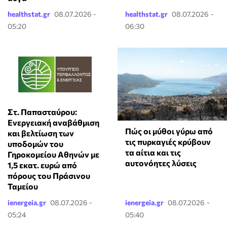
healthstat.gr
08.07.2026 -
healthstat.gr
08.07.2026 -
05:20
06:30
Στ. Παπασταύρου:
Ενεργειακή αναβάθμιση
Πώς οι μύθοι γύρω από
και βελτίωση των
τις πυρκαγιές κρύβουν
υποδομών του
τα αίτια και τις
Γηροκομείου Αθηνών με
αυτονόητες λύσεις
1,5 εκατ. ευρώ από
πόρους του Πράσινου
Ταμείου
ienergeia.gr
08.07.2026 -
ienergeia.gr
08.07.2026 -
05:24
05:40