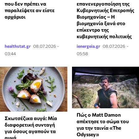
που δεν πρέπει να
επανενεργοποίηση της
παραλείψετε αν είστε
Κυβερνητικής Επιτροπής
αρχάριοι
Βιομηχανίας – Η
βιομηχανία ξανά στο
επίκεντρο της
κυβερνητικής πολιτικής
healthstat.gr
08.07.2026 -
ienergeia.gr
08.07.2026 -
03:44
05:58
Πώς ο Matt Damon
Σκωτσέζικα αυγά: Μία
απέκτησε το σώμα του
διαφορετική συνταγή
για την ταινία «The
για όσους αγαπούν τα
Odyssey»
αυγά