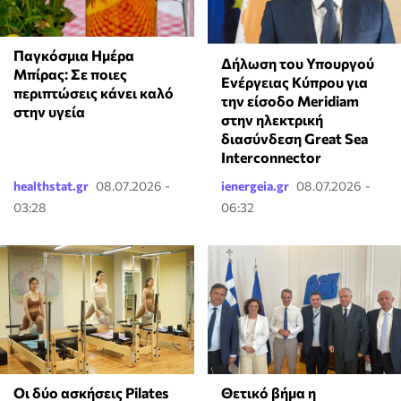
Παγκόσμια Ημέρα
Δήλωση του Υπουργού
Μπίρας: Σε ποιες
Ενέργειας Κύπρου για
περιπτώσεις κάνει καλό
την είσοδο Meridiam
στην υγεία
στην ηλεκτρική
διασύνδεση Great Sea
Interconnector
healthstat.gr
08.07.2026 -
ienergeia.gr
08.07.2026 -
03:28
06:32
Οι δύο ασκήσεις Pilates
Θετικό βήμα η