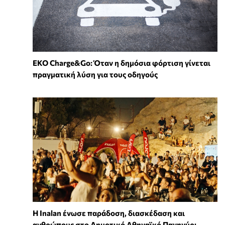
EKO Charge&Go: Όταν η δημόσια φόρτιση γίνεται
πραγματική λύση για τους οδηγούς
Η Inalan ένωσε παράδοση, διασκέδαση και
ανθρώπους στο Δημοτικό Αθηναϊκό Πανηγύρι