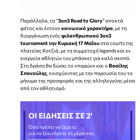
Παράλληλα, το “
3on3 Road to Glory
” αποκτά
φέτος και έντονο
κοινωνικό χαρακτήρα
, με τη
διοργάνωση ενός
φιλανθρωπικού 3on3
tournament την Κυριακή 17 Μαΐου
στα courts της
πλατείας Κοτζιά, με τη συμμετοχή legends και εν
ενεργεία αθλητών του μπάσκετ για καλό σκοπό.
Στη δράση θα δώσει το «παρών» και ο
Βασίλης
Σπανούλης
, ενισχύοντας με την παρουσία του το
μήνυμα της προσφοράς και της αλληλεγγύης μέσα
από τον αθλητισμό.
ΟΙ ΕΙΔΗΣΕΙΣ ΣΕ 2'
Όσα πρέπει να ξέρετε
για να ξεκινήσετε τη μέρα σας.