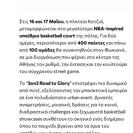
Στις
16 και 17 Μαΐου
, η πλατεία Κοτζιά,
μεταμορφώνεται στο μεγαλύτερο
NBA-inspired
υπαίθριο basketball court
της πόλης. Για δύο
ημέρες, περισσότεροι από
400 παίκτες
και πάνω
από
100 ομάδες
θα συναντηθούν στον Φωκιανό,
σε μια διοργάνωση που φέρνει στο κέντρο της
Αθήνας τον ρυθμό, την ένταση και την κουλτούρα
του σύγχρονου street game.
Το “
3on3 Road to Glory
” επιστρέφει πιο δυναμικό
από ποτέ, εξελίσσοντας την μπασκετική εμπειρία
σε ένα πολυδιάστατο urban event. Δυνατές
αναμετρήσεις, μουσική, δράσεις για το κοινό,
διαδραστικά challenges και ξεχωριστά basketball
showcases συνθέτουν το σκηνικό ενός διημέρου
όπου το παιχνίδι βγαίνει από τα όρια του
γηπέδου και γίνεται μέρος της πόλης.