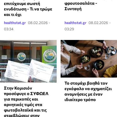
φρουτοσαλάτα -
επιτύχουμε σωστή
Συνταγή
ενυδάτωση - Τι να τρώμε
και τι όχι
healthstat.gr
08.02.2026 -
healthstat.gr
08.02.2026 -
03:34
03:29
Το στομάχι βοηθά τον
Στην Κομισιόν
εγκέφαλο να σχηματίζει
προσέφυγε ο ΣΥΦΩΕΛ
αναμνήσεις με έναν
για περικοπές και
ιδιαίτερο τρόπο
αρνητικές τιμές στα
φωτοβολταϊκά και τις
στρεβλώσεις στην