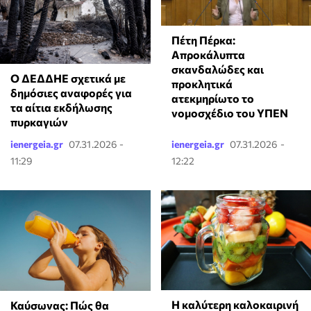
Πέτη Πέρκα:
Απροκάλυπτα
σκανδαλώδες και
Ο ΔΕΔΔΗΕ σχετικά με
προκλητικά
δημόσιες αναφορές για
ατεκμηρίωτο το
τα αίτια εκδήλωσης
νομοσχέδιο του ΥΠΕΝ
πυρκαγιών
ienergeia.gr
07.31.2026 -
ienergeia.gr
07.31.2026 -
11:29
12:22
Η καλύτερη καλοκαιρινή
Καύσωνας: Πώς θα