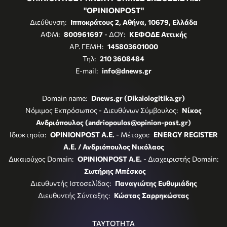
"OPINIONPOST"
Διεύθυνση:
Ιπποκράτους 2, Αθήνα, 10679, Ελλάδα
ΑΦΜ:
800961697
- ΔΟΥ:
ΚΕΦΟΔΕ Αττικής
ΑΡ. ΓΕΜΗ:
145803601000
Τηλ:
210 3608484
E-mail:
info@dnews.gr
Domain name:
Dnews.gr (Dikaiologitika.gr)
Νόμιμος Εκπρόσωπος - Διευθύνων Σύμβουλος:
Νίκος
Ανδριόπουλος (andriopoulos@opinion-post.gr)
Ιδιοκτησία:
OPINIONPOST A.E.
- Μέτοχοι:
ENERGY REGISTER
Α.Ε. / Ανδριόπουλος Νικόλαος
Δικαιούχος Domain:
OPINIONPOST A.E.
- Διαχειριστής Domain:
Σωτήρης Μπέσκος
Διευθυντής Ιστοσελίδας:
Παναγιώτης Ευθυμιάδης
Διευθυντής Σύνταξης:
Κώστας Σαρρηκώστας
ΤΑΥΤΟΤΗΤΑ