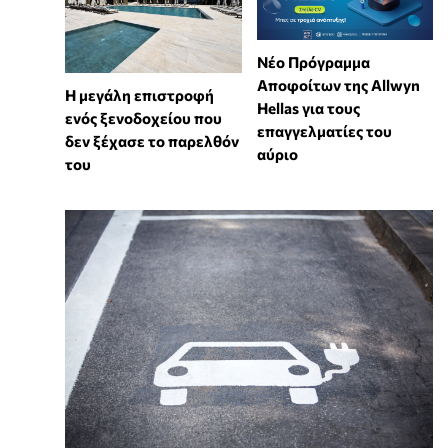
Νέο Πρόγραμμα
Αποφοίτων της Allwyn
Η μεγάλη επιστροφή
Hellas για τους
ενός ξενοδοχείου που
επαγγελματίες του
δεν ξέχασε το παρελθόν
αύριο
του