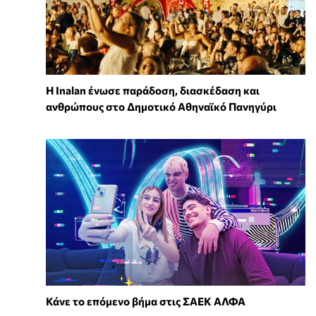
Η Inalan ένωσε παράδοση, διασκέδαση και
ανθρώπους στο Δημοτικό Αθηναϊκό Πανηγύρι
Κάνε το επόμενο βήμα στις ΣΑΕΚ ΑΛΦΑ