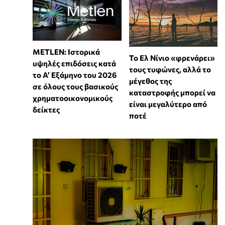
METLEN: Ιστορικά
Το Ελ Νίνιο «φρενάρει»
υψηλές επιδόσεις κατά
τους τυφώνες, αλλά το
το Α’ Εξάμηνο του 2026
μέγεθος της
σε όλους τους βασικούς
καταστροφής μπορεί να
χρηματοοικονομικούς
είναι μεγαλύτερο από
δείκτες
ποτέ