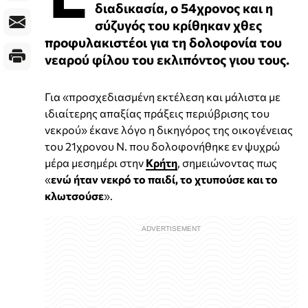
διαδικασία, ο 54χρονος και η
σύζυγός του κρίθηκαν χθες
προφυλακιστέοι για τη δολοφονία του
νεαρού φίλου του εκλιπόντος γιου τους.
Για «προσχεδιασμένη εκτέλεση και μάλιστα με
ιδιαίτερης απαξίας πράξεις περιύβρισης του
νεκρού» έκανε λόγο η δικηγόρος της οικογένειας
του 21χρονου Ν. που δολοφονήθηκε εν ψυχρώ
μέρα μεσημέρι στην
Κρήτη
, σημειώνοντας πως
«
ενώ ήταν νεκρό το παιδί, το χτυπούσε και το
κλωτσούσε
».