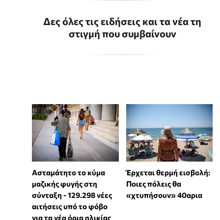
Δες όλες τις ειδήσεις και τα νέα τη
στιγμή που συμβαίνουν
Ασταμάτητο το κύμα
Έρχεται θερμή εισβολή:
μαζικής φυγής στη
Ποιες πόλεις θα
σύνταξη - 129.298 νέες
«χτυπήσουν» 40αρια
αιτήσεις υπό το φόβο
για τα νέα όρια ηλικίας