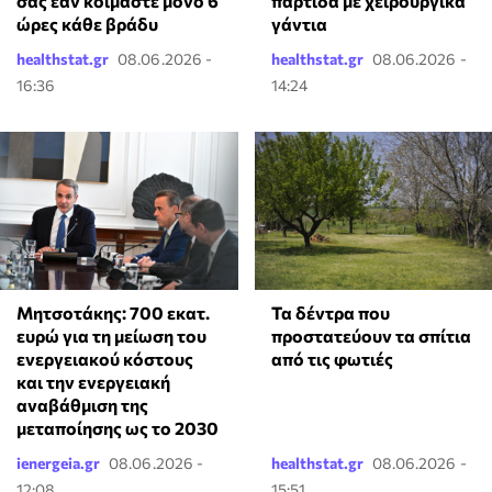
σας εάν κοιμάστε μόνο 6
παρτίδα με χειρουργικά
ώρες κάθε βράδυ
γάντια
healthstat.gr
08.06.2026 -
healthstat.gr
08.06.2026 -
16:36
14:24
Μητσοτάκης: 700 εκατ.
Τα δέντρα που
ευρώ για τη μείωση του
προστατεύουν τα σπίτια
ενεργειακού κόστους
από τις φωτιές
και την ενεργειακή
αναβάθμιση της
μεταποίησης ως το 2030
ienergeia.gr
08.06.2026 -
healthstat.gr
08.06.2026 -
12:08
15:51