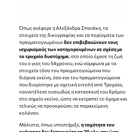
Όπως ανέφερε η Αλεξάνδρα Σπανάκη, τα
στοιχεία της δικογραφίας και τα πορίσματα των
πραγματογνωμόνων
δεν επιβεβαιώνουν τους
ισχυρισμούς των κατηγορουμένων σε σχέση με
το τροχαίο δυστύχημα
, στο οποίο έχασε τη ζωή
του ο γιος του 54χρονου, ενώ σύμφωνα με τα
στοιχεία τόσο του πραγματογνώμονα που
διόρισε εκείνη, όσο και του πραγματογνώμονα
που διορίστηκε με σχετική εντολή από Τροχαία,
«συνετέλεσε ουσιωδώς η κατασκευή του δρόμου
στο σημείο εκείνο, ώστε να εκτραπεί το όχημα και
τελικώς να προσκρούσει σε παρακείμενη
κολόνα».
Μάλιστα, όπως υποστήριξε,
η ταχύτητα του
οχήματος δεν ξεπερνούσε τα 70 χλμ. την ώρα
,