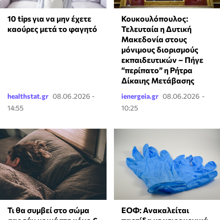
10 tips για να μην έχετε
Κουκουλόπουλος:
καούρες μετά το φαγητό
Τελευταία η Δυτική
Μακεδονία στους
μόνιμους διορισμούς
εκπαιδευτικών – Πήγε
“περίπατο” η Ρήτρα
Δίκαιης Μετάβασης
healthstat.gr
08.06.2026 -
ienergeia.gr
08.06.2026 -
14:55
10:25
Τι θα συμβεί στο σώμα
ΕΟΦ: Ανακαλείται