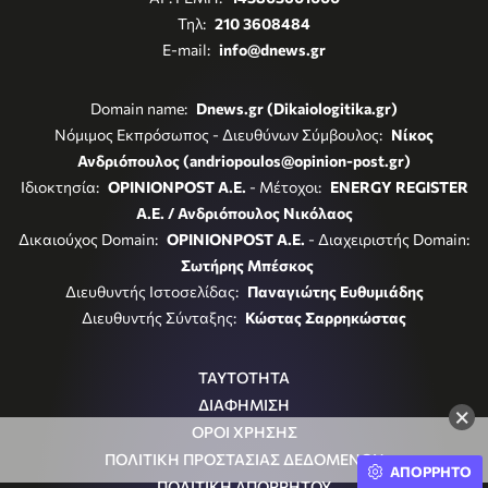
Τηλ:
210 3608484
E-mail:
info@dnews.gr
Domain name:
Dnews.gr (Dikaiologitika.gr)
Νόμιμος Εκπρόσωπος - Διευθύνων Σύμβουλος:
Νίκος
Ανδριόπουλος (andriopoulos@opinion-post.gr)
Ιδιοκτησία:
OPINIONPOST A.E.
- Μέτοχοι:
ENERGY REGISTER
Α.Ε. / Ανδριόπουλος Νικόλαος
Δικαιούχος Domain:
OPINIONPOST A.E.
- Διαχειριστής Domain:
Σωτήρης Μπέσκος
Διευθυντής Ιστοσελίδας:
Παναγιώτης Ευθυμιάδης
Διευθυντής Σύνταξης:
Κώστας Σαρρηκώστας
ΤΑΥΤΟΤΗΤΑ
ΔΙΑΦΗΜΙΣΗ
×
ΟΡΟΙ ΧΡΗΣΗΣ
ΠΟΛΙΤΙΚΗ ΠΡΟΣΤΑΣΙΑΣ ΔΕΔΟΜΕΝΩΝ
ΑΠΟΡΡΗΤΟ
ΠΟΛΙΤΙΚΗ ΑΠΟΡΡΗΤΟΥ