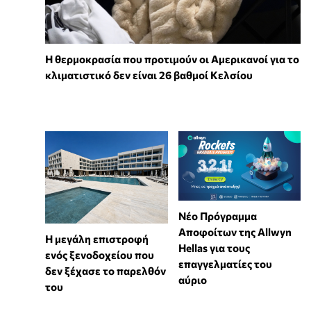
Η θερμοκρασία που προτιμούν οι Αμερικανοί για το
κλιματιστικό δεν είναι 26 βαθμοί Κελσίου
Νέο Πρόγραμμα
Αποφοίτων της Allwyn
Η μεγάλη επιστροφή
Hellas για τους
ενός ξενοδοχείου που
επαγγελματίες του
δεν ξέχασε το παρελθόν
αύριο
του