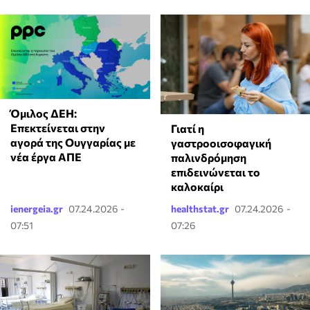
Όμιλος ΔΕΗ:
Επεκτείνεται στην
Γιατί η
αγορά της Ουγγαρίας με
γαστροοισοφαγική
νέα έργα ΑΠΕ
παλινδρόμηση
επιδεινώνεται το
καλοκαίρι
ienergeia.gr
07.24.2026 -
healthstat.gr
07.24.2026 -
07:51
07:26