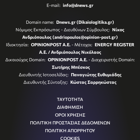
E-mail:
info@dnews.gr
Domain name:
Dnews.gr (Dikaiologitika.gr)
Νόμιμος Εκπρόσωπος - Διευθύνων Σύμβουλος:
Νίκος
Ανδριόπουλος (andriopoulos@opinion-post.gr)
Ιδιοκτησία:
OPINIONPOST A.E.
- Μέτοχοι:
ENERGY REGISTER
Α.Ε. / Ανδριόπουλος Νικόλαος
Δικαιούχος Domain:
OPINIONPOST A.E.
- Διαχειριστής Domain:
Σωτήρης Μπέσκος
Διευθυντής Ιστοσελίδας:
Παναγιώτης Ευθυμιάδης
Διευθυντής Σύνταξης:
Κώστας Σαρρηκώστας
ΤΑΥΤΟΤΗΤΑ
ΔΙΑΦΗΜΙΣΗ
ΟΡΟΙ ΧΡΗΣΗΣ
ΠΟΛΙΤΙΚΗ ΠΡΟΣΤΑΣΙΑΣ ΔΕΔΟΜΕΝΩΝ
ΠΟΛΙΤΙΚΗ ΑΠΟΡΡΗΤΟΥ
COOKIES