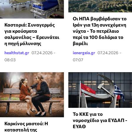
Οι ΗΠΑ βομβάρδισαν το
Ιράν για 13η συνεχόμενη
Καστοριά: Συναγερμός
νύχτα - Το πετρέλαιο
για κρούσματα
περί τα 100 δολάρια το
σαλμονέλας – Ερευνάται
βαρέλι
η πηγή μόλυνσης
healthstat.gr
07.24.2026 -
ienergeia.gr
07.24.2026 -
08:03
07:07
To KKE για το
νομοσχέδιο για ΕΥΔΑΠ -
Καρκίνος μαστού: Η
ΕΥΑΘ
καταστολή της