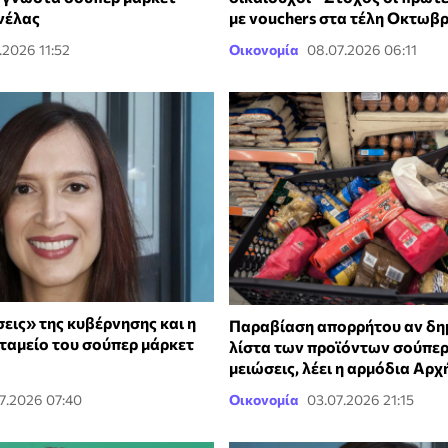
νέλας
με vouchers στα τέλη Οκτωβ
.2026 11:52
Οικονομία
08.07.2026 06:11
εις» της κυβέρνησης και η
Παραβίαση απορρήτου αν δημ
 ταμείο του σούπερ μάρκετ
λίστα των προϊόντων σούπερ
μειώσεις, λέει η αρμόδια Αρχ
7.2026 07:40
Οικονομία
03.07.2026 21:15