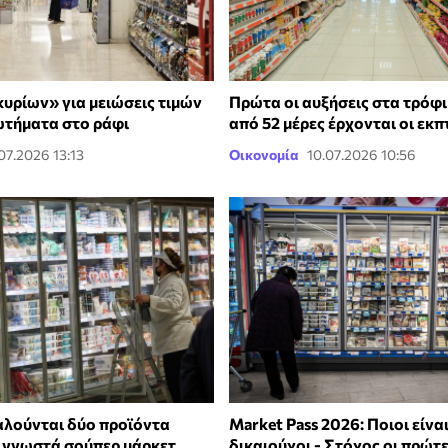
υρίων» για μειώσεις τιμών
Πρώτα οι αυξήσεις στα τρόφιμ
ωτήματα στο ράφι
από 52 μέρες έρχονται οι εκ
.07.2026 13:13
Οικονομία
10.07.2026 10:56
λούνται δύο προϊόντα
Market Pass 2026: Ποιοι είναι
 γνωστά σούπερ μάρκετ
δικαιούχοι - Στόχος οι πρώτ