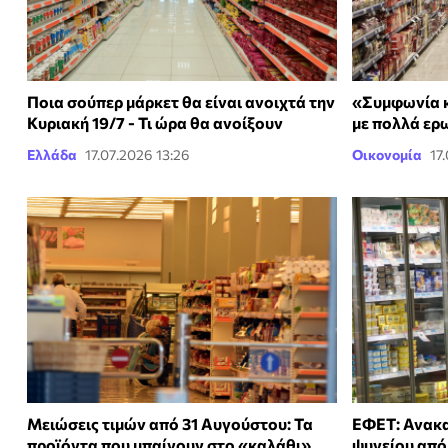
Ποια σούπερ μάρκετ θα είναι ανοιχτά την
«Συμφωνία κ
Κυριακή 19/7 - Τι ώρα θα ανοίξουν
με πολλά ερ
Ελλάδα
17.07.2026 13:26
Οικονομία
17
Μειώσεις τιμών από 31 Αυγούστου: Τα
ΕΦΕΤ: Ανακα
προϊόντα που μπαίνουν στο «καλάθι»
ψυγείου από