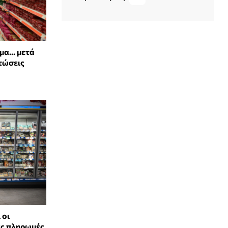
α... μετά
πτώσεις
 οι
ες πληρωμές