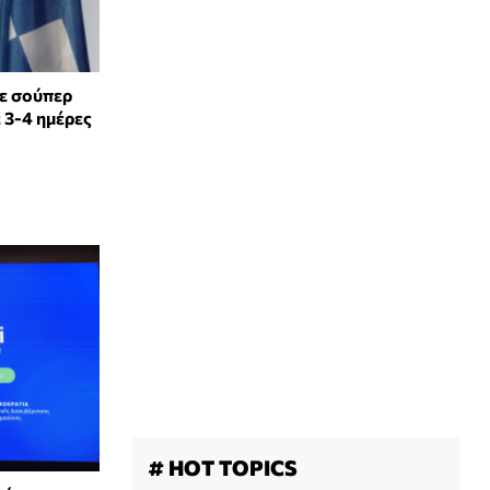
ε σούπερ
ε 3-4 ημέρες
# HOT TOPICS