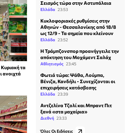
Σεισμός τώρα στην Αστυπάλαια
Ελλάδα
23:53
Κυκλοφοριακές ρυθμίσεις στην
Αθηνών - Θεσσαλονίκης από 18/8
ως 12/9 - Τα σημεία που κλείνουν
Ελλάδα
23:52
Η Τράμπζονσπορ προανήγγειλε την
απόκτηση του Μοχάμεντ Σαλάχ
Αθλητισμός
23:45
 Κυριακή τα
ι ανοιχτά
Φωτιά τώρα: Ψάθα, Λούμπα,
Βένιζα, Κανδήλι - Συνεχίζονται οι
επιχειρήσεις κατάσβεσης
Ελλάδα
23:39
Αντζελίνα Τζολί και Μπραντ Πιτ
ξανά «στα μαχαίρια»
Διεθνή
23:33
Όλες Οι Ειδήσεις