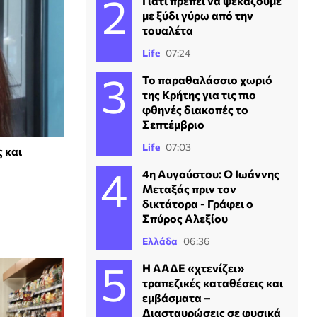
Γιατί πρέπει να ψεκάζουμε
με ξύδι γύρω από την
τουαλέτα
Life
07:24
Το παραθαλάσσιο χωριό
της Κρήτης για τις πιο
φθηνές διακοπές το
Σεπτέμβριο
Life
07:03
ς και
4η Αυγούστου: Ο Ιωάννης
Μεταξάς πριν τον
δικτάτορα - Γράφει ο
Σπύρος Αλεξίου
Ελλάδα
06:36
Η ΑΑΔΕ «χτενίζει»
τραπεζικές καταθέσεις και
εμβάσματα –
Διασταυρώσεις σε φυσικά