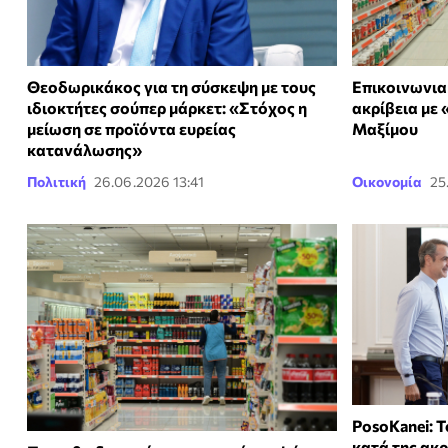
Θεοδωρικάκος για τη σύσκεψη με τους
Επικοινωνια
ιδιοκτήτες σούπερ μάρκετ: «Στόχος η
ακρίβεια με
μείωση σε προϊόντα ευρείας
Μαξίμου
κατανάλωσης»
Πολιτική
26.06.2026 13:41
Οικονομία
25
PosoKanei: Τ
κατά της ακρ