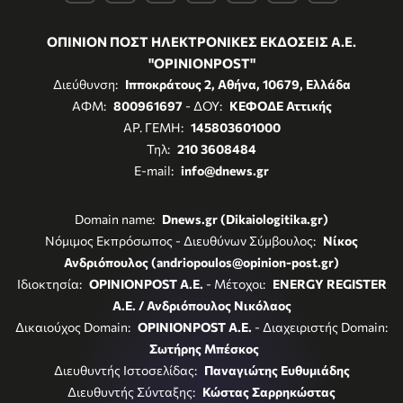
ΟΠΙΝΙΟΝ ΠΟΣΤ ΗΛΕΚΤΡΟΝΙΚΕΣ ΕΚΔΟΣΕΙΣ Α.Ε.
"OPINIONPOST"
Διεύθυνση:
Ιπποκράτους 2, Αθήνα, 10679, Ελλάδα
ΑΦΜ:
800961697
- ΔΟΥ:
ΚΕΦΟΔΕ Αττικής
ΑΡ. ΓΕΜΗ:
145803601000
Τηλ:
210 3608484
E-mail:
info@dnews.gr
Domain name:
Dnews.gr (Dikaiologitika.gr)
Νόμιμος Εκπρόσωπος - Διευθύνων Σύμβουλος:
Νίκος
Ανδριόπουλος (andriopoulos@opinion-post.gr)
Ιδιοκτησία:
OPINIONPOST A.E.
- Μέτοχοι:
ENERGY REGISTER
Α.Ε. / Ανδριόπουλος Νικόλαος
Δικαιούχος Domain:
OPINIONPOST A.E.
- Διαχειριστής Domain:
Σωτήρης Μπέσκος
Διευθυντής Ιστοσελίδας:
Παναγιώτης Ευθυμιάδης
Διευθυντής Σύνταξης:
Κώστας Σαρρηκώστας