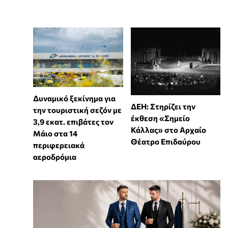
Δυναμικό ξεκίνημα για
ΔΕΗ: Στηρίζει την
την τουριστική σεζόν με
έκθεση «Σημείο
3,9 εκατ. επιβάτες τον
Κάλλας» στο Αρχαίο
Μάιο στα 14
Θέατρο Επιδαύρου
περιφερειακά
αεροδρόμια