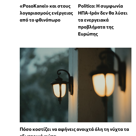
«PosoKanei» και στους
Politico: Η συμφωνία
λογαριασμούς ενέργειας
ΗΠΑ-Ιράν δεν θα λύσει
από το φθινόπωρο
τα ενεργειακά
προβλήματα της
Ευρώπης
Πόσο κοστίζει να αφήνεις ανοιχτά όλη τη νύχτα τα
εξωτερικά φώτα