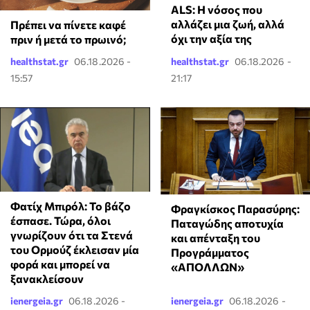
ALS: Η νόσος που
αλλάζει μια ζωή, αλλά
Πρέπει να πίνετε καφέ
όχι την αξία της
πριν ή μετά το πρωινό;
healthstat.gr
06.18.2026 -
healthstat.gr
06.18.2026 -
15:57
21:17
Φατίχ Μπιρόλ: Το βάζο
Φραγκίσκος Παρασύρης:
έσπασε. Τώρα, όλοι
Παταγώδης αποτυχία
γνωρίζουν ότι τα Στενά
και απένταξη του
του Ορμούζ έκλεισαν μία
Προγράμματος
φορά και μπορεί να
«ΑΠΟΛΛΩΝ»
ξανακλείσουν
ienergeia.gr
06.18.2026 -
ienergeia.gr
06.18.2026 -