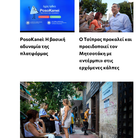
PosoKanei: Η βασική
Ο Τσίπρας προκαλεί και
αδυναμία της
προειδοποιεί τον
πλατφόρμας
Μητσοτάκη με
«ντέρμπι» στις
ερχόμενες κάλπες