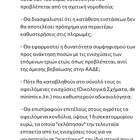
προβλέπεται από τη σχετική νομοθεσία;
- Θα διασφαλιστεί ότι η κατάθεση ενστάσεων δεν
θα αποτελέσει πρόσχημα για περαιτέρω
καθυστερήσεις στις πληρωμές;
- Θα εφαρμοστεί η δυνατότητα συμψηφισμού των
προς ανάκτηση ποσών με τις ενισχύσεις των
επόμενων τριών ετών, όπως προβλέπεται, αντί
της άμεσης βεβαίωσης στην ΑΑΔΕ;
- Πότε θα καταβληθούν στο σύνολό τους οι
οφειλόμενες ενισχύσεις (Οικολογικά Σχήματα, de
minimis κ.λπ.) που καθυστερούν αδικαιολόγητα;
- Θα επιστραφούν επιτέλους στους αγρότες τα
οφειλόμενα κονδύλια, ύψους 1 δισεκατομμυρίου
ευρώ, τα οποία "εκλάπησαν" την τελευταία
επταετία από τις ενισχύσεις τους για να
μοιραστούν σε "ημετέρους", την ίδια στιγμή που ο