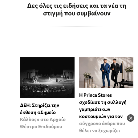
Δες όλες τις ειδήσεις και τα νέα τη
στιγμή που συμβαίνουν
Η Prince Stores
σχεδίασε τη συλλογή
ΔΕΗ: Στηρίζει την
γαμπριάτικων
έκθεση «Σημείο
κοστουμιών για τον
×
Κάλλας» στο Αρχαίο
σύγχρονο άνδρα που
Θέατρο Επιδαύρου
θέλει να ξεχωρίζει