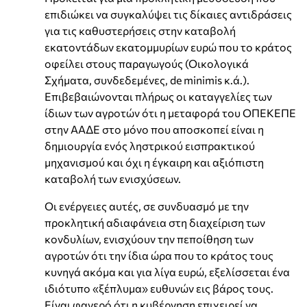
επιδιώκει να συγκαλύψει τις δίκαιες αντιδράσεις
για τις καθυστερήσεις στην καταβολή
εκατοντάδων εκατομμυρίων ευρώ που το κράτος
οφείλει στους παραγωγούς (Οικολογικά
Σχήματα, συνδεδεμένες, de minimis κ.ά.).
Επιβεβαιώνονται πλήρως οι καταγγελίες των
ίδιων των αγροτών ότι η μεταφορά του ΟΠΕΚΕΠΕ
στην ΑΑΔΕ στο μόνο που αποσκοπεί είναι η
δημιουργία ενός ληστρικού εισπρακτικού
μηχανισμού και όχι η έγκαιρη και αξιόπιστη
καταβολή των ενισχύσεων.
Οι ενέργειες αυτές, σε συνδυασμό με την
προκλητική αδιαφάνεια στη διαχείριση των
κονδυλίων, ενισχύουν την πεποίθηση των
αγροτών ότι την ίδια ώρα που το κράτος τους
κυνηγά ακόμα και για λίγα ευρώ, εξελίσσεται ένα
ιδιότυπο «ξέπλυμα» ευθυνών εις βάρος τους.
Είναι φανερό ότι η κυβέρνηση επιχειρεί να