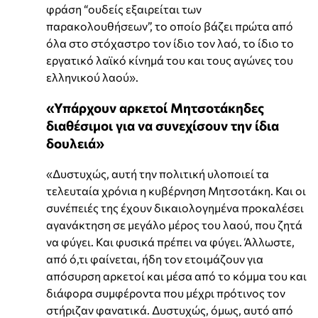
φράση “ουδείς εξαιρείται των
παρακολουθήσεων”, το οποίο βάζει πρώτα από
όλα στο στόχαστρο τον ίδιο τον λαό, το ίδιο το
εργατικό λαϊκό κίνημά του και τους αγώνες του
ελληνικού λαού».
«Υπάρχουν αρκετοί Μητσοτάκηδες
διαθέσιμοι για να συνεχίσουν την ίδια
δουλειά»
«Δυστυχώς, αυτή την πολιτική υλοποιεί τα
τελευταία χρόνια η κυβέρνηση Μητσοτάκη. Και οι
συνέπειές της έχουν δικαιολογημένα προκαλέσει
αγανάκτηση σε μεγάλο μέρος του λαού, που ζητά
να φύγει. Και φυσικά πρέπει να φύγει. Άλλωστε,
από ό,τι φαίνεται, ήδη τον ετοιμάζουν για
απόσυρση αρκετοί και μέσα από το κόμμα του και
διάφορα συμφέροντα που μέχρι πρότινος τον
στήριζαν φανατικά. Δυστυχώς, όμως, αυτό από