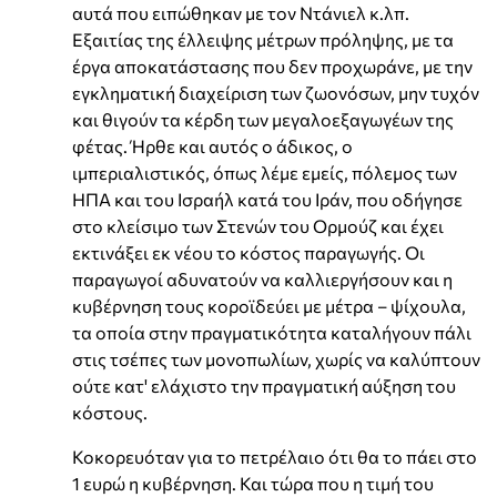
αυτά που ειπώθηκαν με τον Ντάνιελ κ.λπ.
Εξαιτίας της έλλειψης μέτρων πρόληψης, με τα
έργα αποκατάστασης που δεν προχωράνε, με την
εγκληματική διαχείριση των ζωονόσων, μην τυχόν
και θιγούν τα κέρδη των μεγαλοεξαγωγέων της
φέτας. Ήρθε και αυτός ο άδικος, ο
ιμπεριαλιστικός, όπως λέμε εμείς, πόλεμος των
ΗΠΑ και του Ισραήλ κατά του Ιράν, που οδήγησε
στο κλείσιμο των Στενών του Ορμούζ και έχει
εκτινάξει εκ νέου το κόστος παραγωγής. Οι
παραγωγοί αδυνατούν να καλλιεργήσουν και η
κυβέρνηση τους κοροϊδεύει με μέτρα – ψίχουλα,
τα οποία στην πραγματικότητα καταλήγουν πάλι
στις τσέπες των μονοπωλίων, χωρίς να καλύπτουν
ούτε κατ' ελάχιστο την πραγματική αύξηση του
κόστους.
Κοκορευόταν για το πετρέλαιο ότι θα το πάει στο
1 ευρώ η κυβέρνηση. Και τώρα που η τιμή του