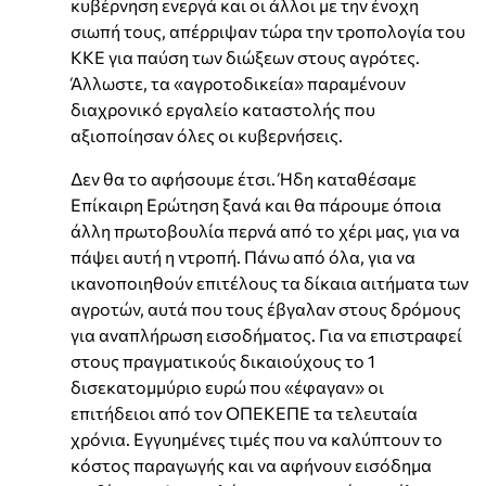
κυβέρνηση ενεργά και οι άλλοι με την ένοχη
σιωπή τους, απέρριψαν τώρα την τροπολογία του
ΚΚΕ για παύση των διώξεων στους αγρότες.
Άλλωστε, τα «αγροτοδικεία» παραμένουν
διαχρονικό εργαλείο καταστολής που
αξιοποίησαν όλες οι κυβερνήσεις.
Δεν θα το αφήσουμε έτσι. Ήδη καταθέσαμε
Επίκαιρη Ερώτηση ξανά και θα πάρουμε όποια
άλλη πρωτοβουλία περνά από το χέρι μας, για να
πάψει αυτή η ντροπή. Πάνω από όλα, για να
ικανοποιηθούν επιτέλους τα δίκαια αιτήματα των
αγροτών, αυτά που τους έβγαλαν στους δρόμους
για αναπλήρωση εισοδήματος. Για να επιστραφεί
στους πραγματικούς δικαιούχους το 1
δισεκατομμύριο ευρώ που «έφαγαν» οι
επιτήδειοι από τον ΟΠΕΚΕΠΕ τα τελευταία
χρόνια. Εγγυημένες τιμές που να καλύπτουν το
κόστος παραγωγής και να αφήνουν εισόδημα