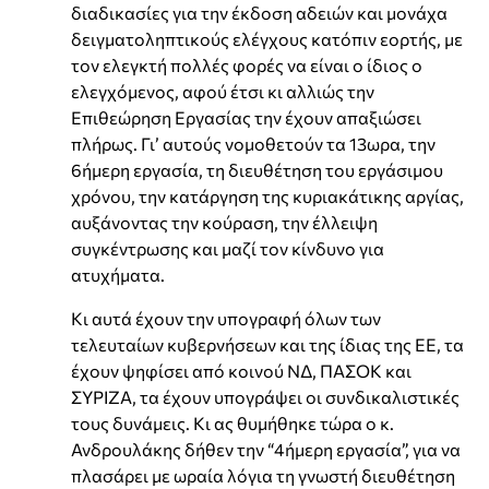
διαδικασίες για την έκδοση αδειών και μονάχα
δειγματοληπτικούς ελέγχους κατόπιν εορτής, με
τον ελεγκτή πολλές φορές να είναι ο ίδιος ο
ελεγχόμενος, αφού έτσι κι αλλιώς την
Επιθεώρηση Εργασίας την έχουν απαξιώσει
πλήρως. Γι’ αυτούς νομοθετούν τα 13ωρα, την
6ήμερη εργασία, τη διευθέτηση του εργάσιμου
χρόνου, την κατάργηση της κυριακάτικης αργίας,
αυξάνοντας την κούραση, την έλλειψη
συγκέντρωσης και μαζί τον κίνδυνο για
ατυχήματα.
Κι αυτά έχουν την υπογραφή όλων των
τελευταίων κυβερνήσεων και της ίδιας της ΕΕ, τα
έχουν ψηφίσει από κοινού ΝΔ, ΠΑΣΟΚ και
ΣΥΡΙΖΑ, τα έχουν υπογράψει οι συνδικαλιστικές
τους δυνάμεις. Κι ας θυμήθηκε τώρα ο κ.
Ανδρουλάκης δήθεν την “4ήμερη εργασία”, για να
πλασάρει με ωραία λόγια τη γνωστή διευθέτηση