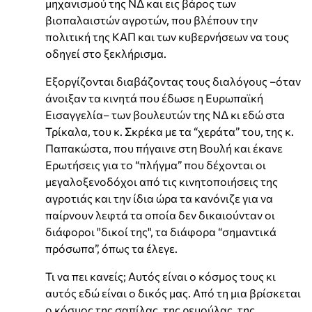
μηχανισμού της ΝΔ και εις βάρος των
βιοπαλαιστών αγροτών, που βλέπουν την
πολιτική της ΚΑΠ και των κυβερνήσεων να τους
οδηγεί στο ξεκλήρισμα.
Εξοργίζονται διαβάζοντας τους διαλόγους –όταν
άνοιξαν τα κινητά που έδωσε η Ευρωπαϊκή
Εισαγγελία– των βουλευτών της ΝΔ κι εδώ στα
Τρίκαλα, του κ. Σκρέκα με τα “χεράτα” του, της κ.
Παπακώστα, που πήγαινε στη Βουλή και έκανε
Ερωτήσεις για το “πλήγμα” που δέχονται οι
μεγαλοξενοδόχοι από τις κινητοποιήσεις της
αγροτιάς και την ίδια ώρα τα κανόνιζε για να
παίρνουν λεφτά τα οποία δεν δικαιούνταν οι
διάφοροι "δικοί της", τα διάφορα “σημαντικά
πρόσωπα”, όπως τα έλεγε.
Τι να πει κανείς; Αυτός είναι ο κόσμος τους κι
αυτός εδώ είναι ο δικός μας. Από τη μια βρίσκεται
ο κόσμος της σαπίλας, της ρεμούλας, της