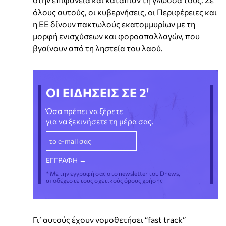
όλους αυτούς, οι κυβερνήσεις, οι Περιφέρειες και
η ΕΕ δίνουν πακτωλούς εκατομμυρίων με τη
μορφή ενισχύσεων και φοροαπαλλαγών, που
βγαίνουν από τη ληστεία του λαού.
ΟΙ ΕΙΔΗΣΕΙΣ ΣΕ 2'
Όσα πρέπει να ξέρετε
για να ξεκινήσετε τη μέρα σας.
* Με την εγγραφή σας στο newsletter του Dnews,
αποδέχεστε τους σχετικούς όρους χρήσης
Γι’ αυτούς έχουν νομοθετήσει “fast track”