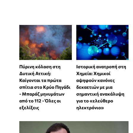
Πύρινη κόλαση στη
Ιστορική ανατροπή στη
Δυτική Αττική:
Χημεία: Χημικοί
Καίγονται τα πρώτα
αψηφούν κανόνες
σπίτια στο Κρύο Πηγάδι
δεκαετιών με μια
- Μπαράζ μηνυμάτων
σημαντική ανακάλυψη
από το 112 - Όλες οι
για το «ελεύθερο
εξελίξεις
ηλεκτρόνιο»