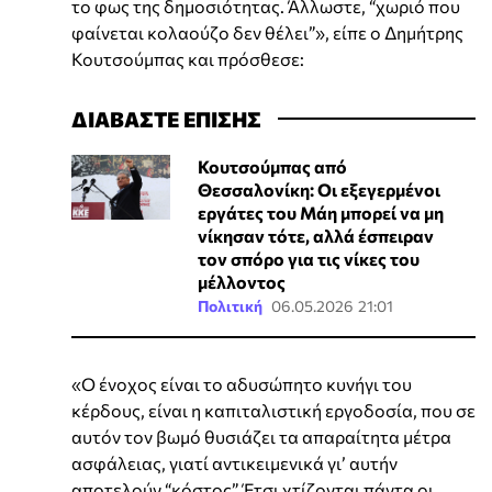
το φως της δημοσιότητας. Άλλωστε, “χωριό που
φαίνεται κολαούζο δεν θέλει”», είπε ο Δημήτρης
Κουτσούμπας και πρόσθεσε:
ΔΙΑΒΑΣΤΕ ΕΠΙΣΗΣ
Κουτσούμπας από
Θεσσαλονίκη: Οι εξεγερμένοι
εργάτες του Μάη μπορεί να μη
νίκησαν τότε, αλλά έσπειραν
τον σπόρο για τις νίκες του
μέλλοντος
Πολιτική
06.05.2026 21:01
«Ο ένοχος είναι το αδυσώπητο κυνήγι του
κέρδους, είναι η καπιταλιστική εργοδοσία, που σε
αυτόν τον βωμό θυσιάζει τα απαραίτητα μέτρα
ασφάλειας, γιατί αντικειμενικά γι’ αυτήν
αποτελούν “κόστος”. Έτσι χτίζονται πάντα οι