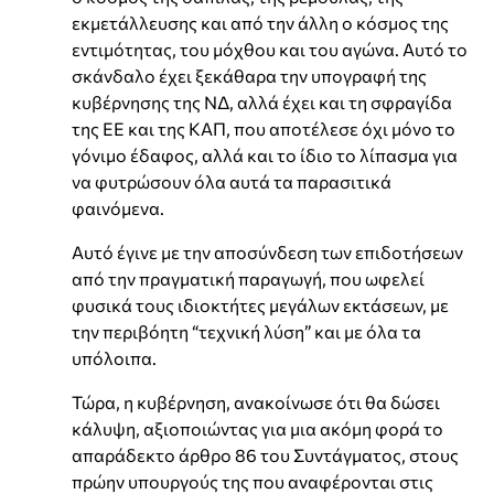
εκμετάλλευσης και από την άλλη ο κόσμος της
εντιμότητας, του μόχθου και του αγώνα. Αυτό το
σκάνδαλο έχει ξεκάθαρα την υπογραφή της
κυβέρνησης της ΝΔ, αλλά έχει και τη σφραγίδα
της ΕΕ και της ΚΑΠ, που αποτέλεσε όχι μόνο το
γόνιμο έδαφος, αλλά και το ίδιο το λίπασμα για
να φυτρώσουν όλα αυτά τα παρασιτικά
φαινόμενα.
Αυτό έγινε με την αποσύνδεση των επιδοτήσεων
από την πραγματική παραγωγή, που ωφελεί
φυσικά τους ιδιοκτήτες μεγάλων εκτάσεων, με
την περιβόητη “τεχνική λύση” και με όλα τα
υπόλοιπα.
Τώρα, η κυβέρνηση, ανακοίνωσε ότι θα δώσει
κάλυψη, αξιοποιώντας για μια ακόμη φορά το
απαράδεκτο άρθρο 86 του Συντάγματος, στους
πρώην υπουργούς της που αναφέρονται στις