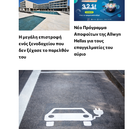
Νέο Πρόγραμμα
Αποφοίτων της Allwyn
Η μεγάλη επιστροφή
Hellas για τους
ενός ξενοδοχείου που
επαγγελματίες του
δεν ξέχασε το παρελθόν
αύριο
του