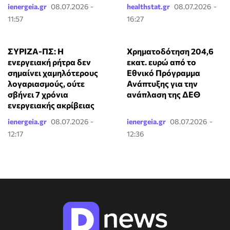
Πολιτική
31.07.2026 23:00
10:31
NETWORK
Μοτορ Όϊλ: Στις 25
ΙΣΑ: Συνιστά αυξημένη
Αυγούστου η
επαγρύπνηση στην
ανακοίνωση των