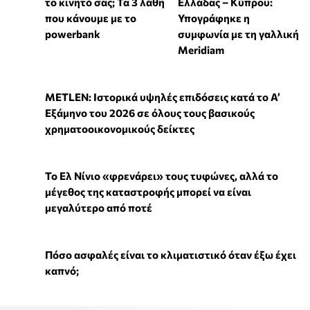
Γιατί η επιμονή στους 18°C μπορεί να βλάψει το
κλιματιστικό σας αυτό το καλοκαίρι
Μήπως καταστρέφετε
Ηλεκτρική διασύνδεση
το κινητό σας; Τα 3 λάθη
Ελλάδας – Κύπρου:
που κάνουμε με το
Υπογράφηκε η
powerbank
συμφωνία με τη γαλλική