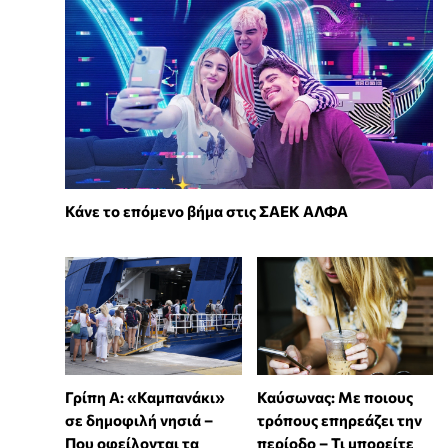
Κάνε το επόμενο βήμα στις ΣΑΕΚ ΑΛΦΑ
Γρίπη Α: «Καμπανάκι»
Καύσωνας: Με ποιους
σε δημοφιλή νησιά –
τρόπους επηρεάζει την
Που οφείλονται τα
περίοδο – Τι μπορείτε