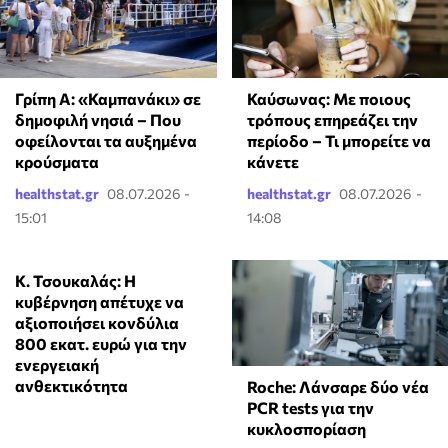
Νέο Χωροταξικό για τον
Ο εγχώριος τουρισμός
Τουρισμό: Τι αλλάζει με
στην Κίνα επιβραδύνεται
τη βραχυχρόνια,
εν μέσω ασθενούς
προβλέψεις για «ήπια
κατανάλωσης
ανάπτυξη»
Οικονομία
07.08.2026
11:05
Διεθνή
03.08.2026 15:04
ΑΑΔΕ: Παραβατικότητα
ΕΛΑΣ: Τα φιλοδωρήματα
37,42% στους ελέγχους
δεν αποτελούν μισθό - Ο
σε εστίαση και τουρισμό
Μητσοτάκης δημιουργεί
ένα άδικο μέτρο
Οικονομία
29.07.2026