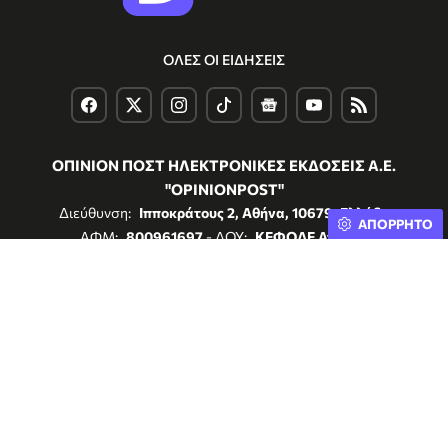
Αττική για τον ιό του
Οικονομικών
Δυτικού Νείλου
Αποτελεσμάτων 1ου
Εξαμήνου 2026
ienergeia.gr
08.07.2026 -
healthstat.gr
08.07.2026 -
12:40
12:34
ΑΠΟΡΡΗΤΟ
Γρίπη Α: «Καμπανάκι» σε
Καύσωνας: Με ποιους
δημοφιλή νησιά – Που
τρόπους επηρεάζει την
οφείλονται τα αυξημένα
περίοδο – Τι μπορείτε να
κρούσματα
κάνετε
healthstat.gr
08.07.2026 -
healthstat.gr
08.07.2026 -
15:01
14:08