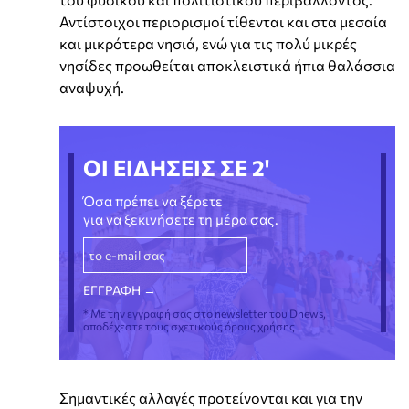
Αντίστοιχοι περιορισμοί τίθενται και στα μεσαία
και μικρότερα νησιά, ενώ για τις πολύ μικρές
νησίδες προωθείται αποκλειστικά ήπια θαλάσσια
αναψυχή.
ΟΙ ΕΙΔΗΣΕΙΣ ΣΕ 2'
Όσα πρέπει να ξέρετε
για να ξεκινήσετε τη μέρα σας.
* Με την εγγραφή σας στο newsletter του Dnews,
αποδέχεστε τους σχετικούς όρους χρήσης
Σημαντικές αλλαγές προτείνονται και για την