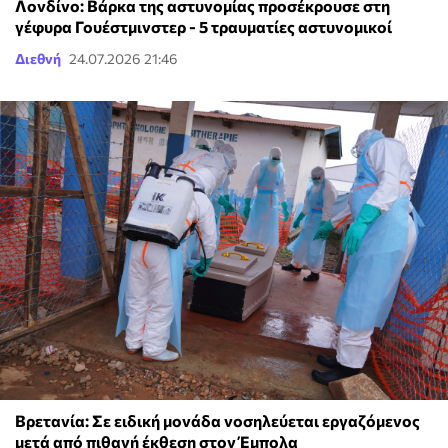
Λονδίνο: Βάρκα της αστυνομίας προσέκρουσε στη
γέφυρα Γουέστμινστερ - 5 τραυματίες αστυνομικοί
Διεθνή
24.07.2026 21:46
Βρετανία: Σε ειδική μονάδα νοσηλεύεται εργαζόμενος
μετά από πιθανή έκθεση στον Έμπολα