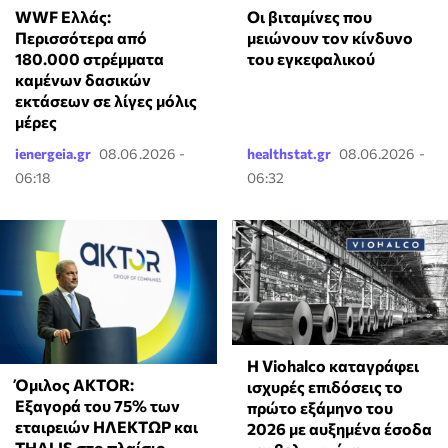
WWF Ελλάς:
Οι βιταμίνες που
Περισσότερα από
μειώνουν τον κίνδυνο
180.000 στρέμματα
του εγκεφαλικού
καμένων δασικών
εκτάσεων σε λίγες μόλις
μέρες
ienergeia.gr
08.06.2026 -
healthstat.gr
08.06.2026 -
06:18
06:32
Η Viohalco καταγράφει
Όμιλος AKTOR:
ισχυρές επιδόσεις το
Εξαγορά του 75% των
πρώτο εξάμηνο του
εταιρειών ΗΛΕΚΤΩΡ και
2026 με αυξημένα έσοδα
THALIS στο πλαίσιο