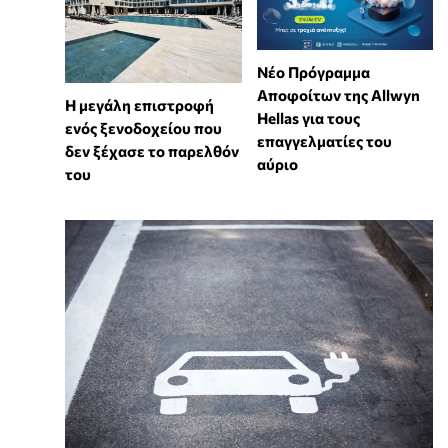
Νέο Πρόγραμμα
Αποφοίτων της Allwyn
Η μεγάλη επιστροφή
Hellas για τους
ενός ξενοδοχείου που
επαγγελματίες του
δεν ξέχασε το παρελθόν
αύριο
του