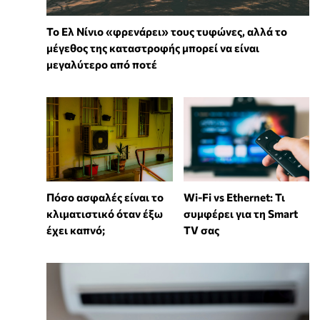
Το Ελ Νίνιο «φρενάρει» τους τυφώνες, αλλά το
μέγεθος της καταστροφής μπορεί να είναι
μεγαλύτερο από ποτέ
Wi-Fi vs Ethernet: Τι
Πόσο ασφαλές είναι το
συμφέρει για τη Smart
κλιματιστικό όταν έξω
TV σας
έχει καπνό;