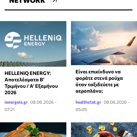
⁠Είναι επικίνδυνο να
HELLENiQ ENERGY:
φοράτε στενά ρούχα
Αποτελέσματα Β’
όταν ταξιδεύετε με
Τριμήνου / Α’ Εξαμήνου
αεροπλάνο;
2026
ienergeia.gr
08.06.2026 -
healthstat.gr
08.06.2026 -
07:21
05:05