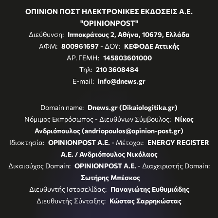
ΟΠΙΝΙΟΝ ΠΟΣΤ ΗΛΕΚΤΡΟΝΙΚΕΣ ΕΚΔΟΣΕΙΣ Α.Ε.
"OPINIONPOST"
Διεύθυνση:
Ιπποκράτους 2, Αθήνα, 10679, Ελλάδα
ΑΦΜ:
800961697
- ΔΟΥ:
ΚΕΦΟΔΕ Αττικής
ΑΡ. ΓΕΜΗ:
145803601000
Τηλ:
210 3608484
E-mail:
info@dnews.gr
Domain name:
Dnews.gr (Dikaiologitika.gr)
Νόμιμος Εκπρόσωπος - Διευθύνων Σύμβουλος:
Νίκος
Ανδριόπουλος (andriopoulos@opinion-post.gr)
Ιδιοκτησία:
OPINIONPOST A.E.
- Μέτοχοι:
ENERGY REGISTER
Α.Ε. / Ανδριόπουλος Νικόλαος
Δικαιούχος Domain:
OPINIONPOST A.E.
- Διαχειριστής Domain:
Σωτήρης Μπέσκος
Διευθυντής Ιστοσελίδας:
Παναγιώτης Ευθυμιάδης
Διευθυντής Σύνταξης:
Κώστας Σαρρηκώστας