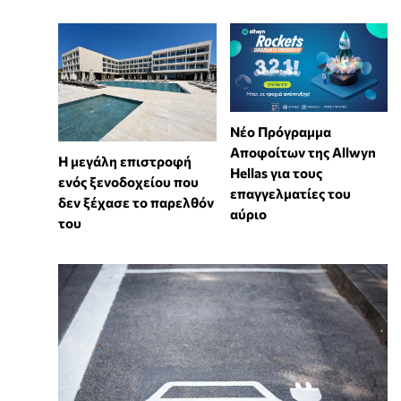
Νέο Πρόγραμμα
Αποφοίτων της Allwyn
Η μεγάλη επιστροφή
Hellas για τους
ενός ξενοδοχείου που
επαγγελματίες του
δεν ξέχασε το παρελθόν
αύριο
του