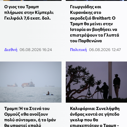
Ο γιος του Τραμπ
Γεωργιάδης και
πλήρωσε στην Κίμπερλι
Κυρανάκης στο
Γκιλφόιλ 7,6 εκατ. δολ.
ακροδεξιό Breitbart: Ο
Τραμπ θα μείνει στην
Ιστορία αν βοηθήσει να
επιστρέψουν τα Γλυπτά
του Παρθενώνα
Διεθνή
06.08.2026 16:24
Πολιτική
06.08.2026 12:47
Τραμπ: Ή τα Στενά του
Καλιφόρνια: Συνελήφθη
Ορμούζ «θα ανοίξουν
άνδρας κοντά σε γήπεδο
πολύ σύντομα», ή το Ιράν
γκολφ που θα
θα υποστεί «πολύ
επισκεπτόταν ο Τραμπ -