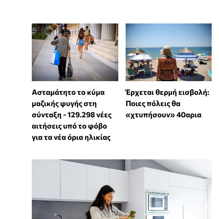
Ασταμάτητο το κύμα
Έρχεται θερμή εισβολή:
μαζικής φυγής στη
Ποιες πόλεις θα
σύνταξη - 129.298 νέες
«χτυπήσουν» 40αρια
αιτήσεις υπό το φόβο
για τα νέα όρια ηλικίας