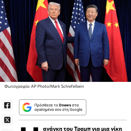
Φωτογραφία: AP Photo/Mark Schiefelbein
Πρόσθεσε το
Dnews
στα
αγαπημένα σου στη Google
ανάγκη του Τραμπ για μια νίκη