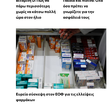
Βιταμίνη D: Πώς θα
Παιδιά και πισίνα: Όλα
πάρω περισσότερη
όσα πρέπει να
χωρίς να κάτσω πολλή
γνωρίζετε για την
ώρα στον ήλιο
ασφάλειά τους
Ευρεία σύσκεψη στον ΕΟΦ για τις ελλείψεις
φαρμάκων