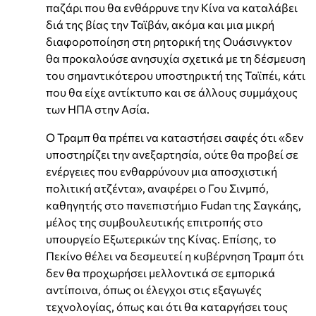
παζάρι που θα ενθάρρυνε την Κίνα να καταλάβει
διά της βίας την Ταϊβάν, ακόμα και μια μικρή
διαφοροποίηση στη ρητορική της Ουάσινγκτον
θα προκαλούσε ανησυχία σχετικά με τη δέσμευση
του σημαντικότερου υποστηρικτή της Ταϊπέι, κάτι
που θα είχε αντίκτυπο και σε άλλους συμμάχους
των ΗΠΑ στην Ασία.
Ο Τραμπ θα πρέπει να καταστήσει σαφές ότι «δεν
υποστηρίζει την ανεξαρτησία, ούτε θα προβεί σε
ενέργειες που ενθαρρύνουν μια αποσχιστική
πολιτική ατζέντα», αναφέρει ο Γου Σινμπό,
καθηγητής στο πανεπιστήμιο Fudan της Σαγκάης,
μέλος της συμβουλευτικής επιτροπής στο
υπουργείο Εξωτερικών της Κίνας. Επίσης, το
Πεκίνο θέλει να δεσμευτεί η κυβέρνηση Τραμπ ότι
δεν θα προχωρήσει μελλοντικά σε εμπορικά
αντίποινα, όπως οι έλεγχοι στις εξαγωγές
τεχνολογίας, όπως και ότι θα καταργήσει τους