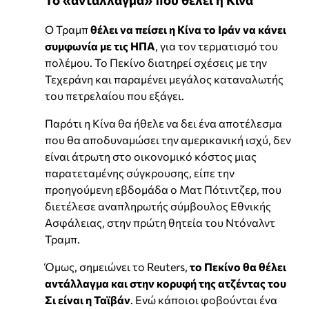
Ο Τραμπ
θέλει να πείσει η Κίνα το Ιράν να κάνει
συμφωνία με τις ΗΠΑ
, για τον τερματισμό του
πολέμου. Το Πεκίνο διατηρεί σχέσεις με την
Τεχεράνη και παραμένει μεγάλος καταναλωτής
του πετρελαίου που εξάγει.
Παρότι η Κίνα θα ήθελε να δει ένα αποτέλεσμα
που θα αποδυναμώσει την αμερικανική ισχύ, δεν
είναι άτρωτη στο οικονομικό κόστος μιας
παρατεταμένης σύγκρουσης, είπε την
προηγούμενη εβδομάδα ο Ματ Πότιντζερ, που
διετέλεσε αναπληρωτής σύμβουλος Εθνικής
Ασφάλειας, στην πρώτη θητεία του Ντόναλντ
Τραμπ.
Όμως, σημειώνει το Reuters,
το Πεκίνο θα θέλει
αντάλλαγμα και στην κορυφή της ατζέντας του
Σι είναι η Ταϊβάν
. Ενώ κάποιοι φοβούνται ένα