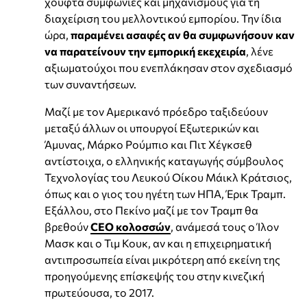
χούφτα συμφωνίες και μηχανισμούς για τη
διαχείριση του μελλοντικού εμπορίου. Την ίδια
ώρα,
παραμένει ασαφές αν θα συμφωνήσουν καν
να παρατείνουν την εμπορική εκεχειρία
, λένε
αξιωματούχοι που ενεπλάκησαν στον σχεδιασμό
των συναντήσεων.
Μαζί με τον Αμερικανό πρόεδρο ταξιδεύουν
μεταξύ άλλων οι υπουργοί Εξωτερικών και
Άμυνας, Μάρκο Ρούμπιο και Πιτ Χέγκσεθ
αντίστοιχα, ο ελληνικής καταγωγής σύμβουλος
Τεχνολογίας του Λευκού Οίκου Μάικλ Κράτσιος,
όπως και ο γιος του ηγέτη των ΗΠΑ, Έρικ Τραμπ.
Εξάλλου, στο Πεκίνο μαζί με τον Τραμπ θα
βρεθούν
CEO κολοσσών
, ανάμεσά τους ο Ίλον
Μασκ και ο Τιμ Κουκ, αν και η επιχειρηματική
αντιπροσωπεία είναι μικρότερη από εκείνη της
προηγούμενης επίσκεψής του στην κινεζική
πρωτεύουσα, το 2017.