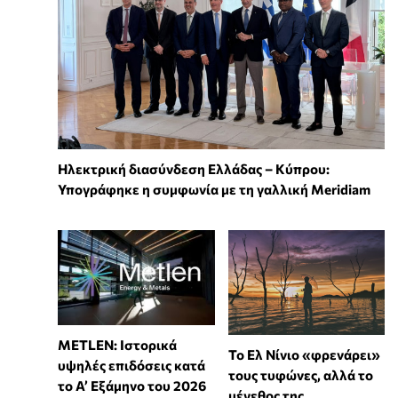
Ηλεκτρική διασύνδεση Ελλάδας – Κύπρου:
Υπογράφηκε η συμφωνία με τη γαλλική Meridiam
METLEN: Ιστορικά
Το Ελ Νίνιο «φρενάρει»
υψηλές επιδόσεις κατά
τους τυφώνες, αλλά το
το Α’ Εξάμηνο του 2026
μέγεθος της