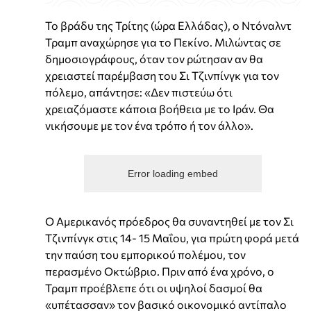
Το βράδυ της Τρίτης (ώρα Ελλάδας), ο Ντόναλντ
Τραμπ αναχώρησε για το Πεκίνο. Μιλώντας σε
δημοσιογράφους, όταν τον ρώτησαν αν θα
χρειαστεί παρέμβαση του Σι Τζινπίνγκ για τον
πόλεμο, απάντησε: «Δεν πιστεύω ότι
χρειαζόμαστε κάποια βοήθεια με το Ιράν. Θα
νικήσουμε με τον ένα τρόπο ή τον άλλο».
Error loading embed
Ο Αμερικανός πρόεδρος θα συναντηθεί με τον Σι
Τζινπίνγκ στις 14- 15 Μαΐου, για πρώτη φορά μετά
την παύση του εμπορικού πολέμου, τον
περασμένο Οκτώβριο. Πριν από ένα χρόνο, ο
Τραμπ προέβλεπε ότι οι υψηλοί δασμοί θα
«υπέτασσαν» τον βασικό οικονομικό αντίπαλο