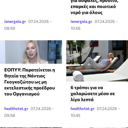
για ασφαλές, προσιτό,
επαρκές και ποιοτικό
νερό για όλους
ienergeia.gr
07.24.2026 -
ienergeia.gr
07.24.2026 -
08:59
10:56
ΕΟΠΥΥ: Παρατείνεται η
θητεία της Νάντιας
Γκογκοζώτου ως μη
6 τρόποι για να
εκτελεστικής προέδρου
χαλαρώσετε μέσα σε
του Οργανισμού
λίγα λεπτά
healthstat.gr
07.24.2026 -
healthstat.gr
07.24.2026 -
09:58
10:45