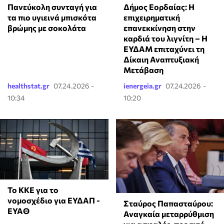
Πανεύκολη συνταγή για
Δήμος Εορδαίας: Η
τα πιο υγιεινά μπισκότα
επιχειρηματική
βρώμης με σοκολάτα
επανεκκίνηση στην
καρδιά του λιγνίτη – Η
ΕΥΔΑΜ επιταχύνει τη
Δίκαιη Αναπτυξιακή
Μετάβαση
healthstat.gr
07.24.2026 -
ienergeia.gr
07.24.2026 -
10:34
10:20
To KKE για το
νομοσχέδιο για ΕΥΔΑΠ -
Σταύρος Παπασταύρου:
ΕΥΑΘ
Αναγκαία μεταρρύθμιση