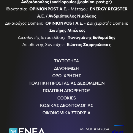
Ανδριόπουλος (andriopoulos@opinion-post.gr)
Ιδιοκτησία:
OPINIONPOST A.E.
- Μέτοχοι:
ENERGY REGISTER
Α.Ε. / Ανδριόπουλος Νικόλαος
Δικαιούχος Domain:
OPINIONPOST A.E.
- Διαχειριστής Domain:
Σωτήρης Μπέσκος
Διευθυντής Ιστοσελίδας:
Παναγιώτης Ευθυμιάδης
Διευθυντής Σύνταξης:
Κώστας Σαρρηκώστας
ΤΑΥΤΟΤΗΤΑ
ΔΙΑΦΗΜΙΣΗ
ΟΡΟΙ ΧΡΗΣΗΣ
ΠΟΛΙΤΙΚΗ ΠΡΟΣΤΑΣΙΑΣ ΔΕΔΟΜΕΝΩΝ
ΠΟΛΙΤΙΚΗ ΑΠΟΡΡΗΤΟΥ
COOKIES
ΚΩΔΙΚΑΣ ΔΕΟΝΤΟΛΟΓΙΑΣ
ΟΙΚΟΝΟΜΙΚΑ ΣΤΟΙΧΕΙΑ
ΜΕΛΟΣ #242054