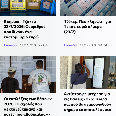
Κλήρωση Τζόκερ
Τζόκερ: Νέα κλήρωση για
23/7/2026: Οι αριθμοί
1 εκατ. ευρώ σήμερα
που δίνουν ένα
(23/7)
εκατομμύριο ευρώ
Ελλάδα
23.07.2026 22:04
Ελλάδα
23.07.2026 19:34
Αντίστροφη μέτρηση για
Οι εκπλήξεις των Βάσεων
τις Βάσεις 2026: Τι ώρα
2026: Οι σχολές που
και πού θα ανακοινωθούν
«εκτοξεύτηκαν» και
σήμερα τα αποτελέσματα
αυτές που «βούλιαξαν» -