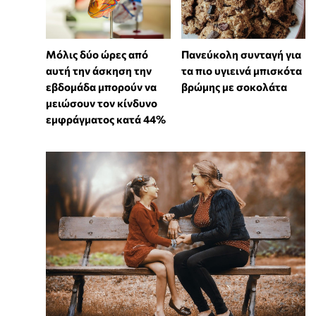
Μόλις δύο ώρες από
Πανεύκολη συνταγή για
αυτή την άσκηση την
τα πιο υγιεινά μπισκότα
εβδομάδα μπορούν να
βρώμης με σοκολάτα
μειώσουν τον κίνδυνο
εμφράγματος κατά 44%