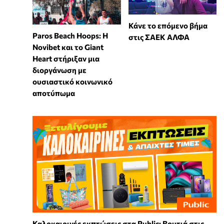
Κάνε το επόμενο βήμα
Paros Beach Hoops: Η
στις ΣΑΕΚ ΑΛΦΑ
Novibet και το Giant
Heart στήριξαν μια
διοργάνωση με
ουσιαστικό κοινωνικό
αποτύπωμα
Καλοκαιρινές εκπτώσεις στα Public: Βουτιά στις