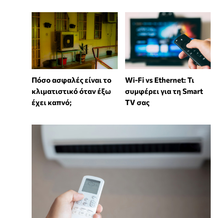
Wi-Fi vs Ethernet: Τι
Πόσο ασφαλές είναι το
συμφέρει για τη Smart
κλιματιστικό όταν έξω
TV σας
έχει καπνό;