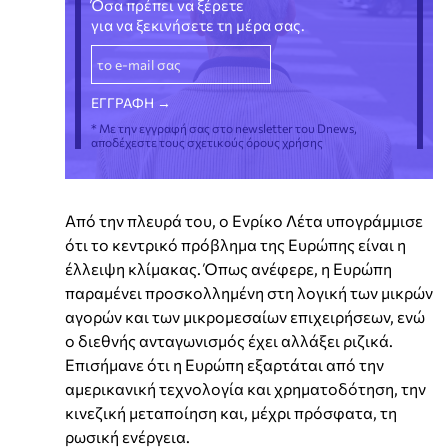
Όσα πρέπει να ξέρετε
για να ξεκινήσετε τη μέρα σας.
* Με την εγγραφή σας στο newsletter του Dnews,
αποδέχεστε τους σχετικούς όρους χρήσης
Από την πλευρά του, ο Ενρίκο Λέτα υπογράμμισε
ότι το κεντρικό πρόβλημα της Ευρώπης είναι η
έλλειψη κλίμακας. Όπως ανέφερε, η Ευρώπη
παραμένει προσκολλημένη στη λογική των μικρών
αγορών και των μικρομεσαίων επιχειρήσεων, ενώ
ο διεθνής ανταγωνισμός έχει αλλάξει ριζικά.
Επισήμανε ότι η Ευρώπη εξαρτάται από την
αμερικανική τεχνολογία και χρηματοδότηση, την
κινεζική μεταποίηση και, μέχρι πρόσφατα, τη
ρωσική ενέργεια.