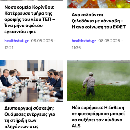
Νοσοκομείο Κορίνθου:
Κατέρρευσε τμήμα της
Ανακαλούνται
οροφής του νέου ΤΕΠ –
ζελεδάκια με κάνναβη –
Ένα μήνα αφότου
Η ανακοίνωση του ΕΦΕΤ
εγκαινιάστηκε
healthstat.gr
08.05.2026 -
healthstat.gr
08.05.2026 -
12:21
11:36
Νέα ευρήματα: Η έκθεση
Διυπουργική σύσκεψη:
σε φυτοφάρμακα μπορεί
Οι άμεσες ενέργειες για
να αυξήσει τον κίνδυνο
τη στήριξη των
ALS
πληγέντων στις