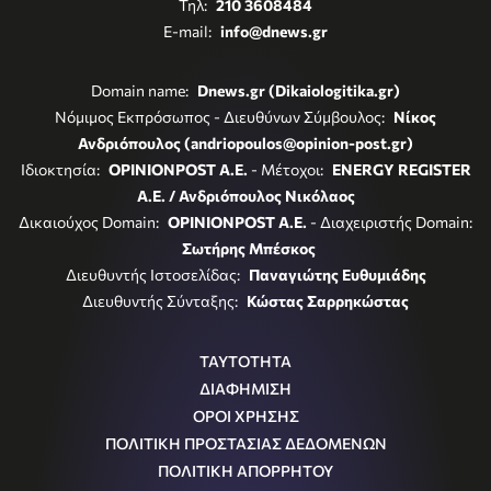
Τηλ:
210 3608484
E-mail:
info@dnews.gr
Domain name:
Dnews.gr (Dikaiologitika.gr)
Νόμιμος Εκπρόσωπος - Διευθύνων Σύμβουλος:
Νίκος
Ανδριόπουλος (andriopoulos@opinion-post.gr)
Ιδιοκτησία:
OPINIONPOST A.E.
- Μέτοχοι:
ENERGY REGISTER
Α.Ε. / Ανδριόπουλος Νικόλαος
Δικαιούχος Domain:
OPINIONPOST A.E.
- Διαχειριστής Domain:
Σωτήρης Μπέσκος
Διευθυντής Ιστοσελίδας:
Παναγιώτης Ευθυμιάδης
Διευθυντής Σύνταξης:
Κώστας Σαρρηκώστας
ΤΑΥΤΟΤΗΤΑ
ΔΙΑΦΗΜΙΣΗ
ΟΡΟΙ ΧΡΗΣΗΣ
ΠΟΛΙΤΙΚΗ ΠΡΟΣΤΑΣΙΑΣ ΔΕΔΟΜΕΝΩΝ
ΠΟΛΙΤΙΚΗ ΑΠΟΡΡΗΤΟΥ