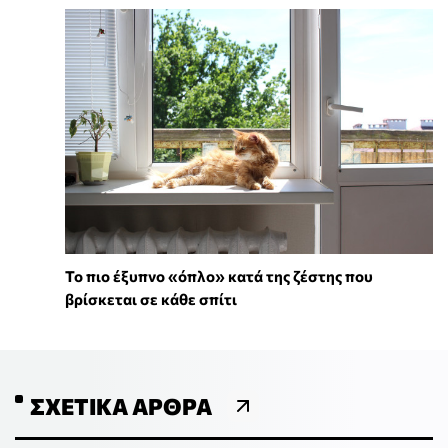
To πιο έξυπνο «όπλο» κατά της ζέστης που
βρίσκεται σε κάθε σπίτι
ΣΧΕΤΙΚΆ ΆΡΘΡΑ