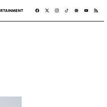
ΡΟΗ ΕΙΔΗΣΕΩΝ
T
NEWS IN ENGLISH
Games
ERTAINMENT