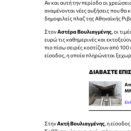
Αν και αυτή την περίοδο οι χρεώσε
αναμένονται νέες αυξήσεις που θα 
δημοφιλείς πλαζ της Αθηναϊκής Ριβ
Στον
Αστέρα Βουλιαγμένης
, οι τι
ευρώ τις καθημερινές και εκτοξεύο
πιο πίσω σειρές κοστίζουν από 100
είσοδος, η οποία πληρώνεται ξεχωρ
ΔΙΑΒΑΣΤΕ ΕΠΙ
Απ
ΜΜ
Ελ
Στην
Ακτή Βουλιαγμένης
, η είσοδο