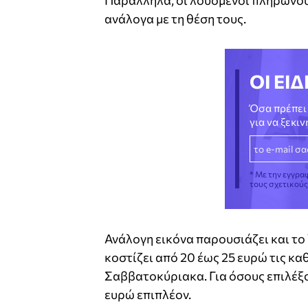
Παράλληλα, οι λουόμενοι πληρώνου
ανάλογα με τη θέση τους.
ΟΙ ΕΙΔ
Όσα πρέπει 
για να ξεκι
* Με την εγγρα
τους σχετικού
Ανάλογη εικόνα παρουσιάζει και το
κοστίζει από 20 έως 25 ευρώ τις κ
Σαββατοκύριακα. Για όσους επιλέξο
ευρώ επιπλέον.