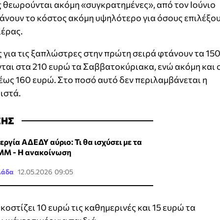
ις θεωρούνται ακόμη «συγκρατημένες», από τον Ιούνιο
κάνουν το κόστος ακόμη υψηλότερο για όσους επιλέξο
ιέρας.
μές για τις ξαπλώστρες στην πρώτη σειρά φτάνουν τα 15
νται στα 210 ευρώ τα Σαββατοκύριακα, ενώ ακόμη και 
 έως 160 ευρώ. Στο ποσό αυτό δεν περιλαμβάνεται η
ιστά.
ΣΗΣ
εργία ΑΔΕΔΥ αύριο: Τι θα ισχύσει με τα
Μ - Η ανακοίνωση
λάδα
12.05.2026 09:05
ς κοστίζει 10 ευρώ τις καθημερινές και 15 ευρώ τα