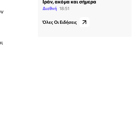
Ιράν, ακόμα και σήμερα
Διεθνή
18:51
υν
Όλες Οι Ειδήσεις
0
οι