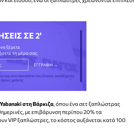
ν και είσοδο, ενώ οι ξαπλώστρες χρεώνονται επιπλέο
ΗΣΕΙΣ ΣΕ 2'
να ξέρετε
νήσετε τη μέρα σας.
φή σας στο newsletter του Dnews, αποδέχεστε
ς όρους χρήσης
Yabanaki στη Βάρκιζα
, όπου ένα σετ ξαπλώστρας
αθημερινές, με επιβάρυνση περίπου 20% τα
υν VIP ξαπλώστρες, το κόστος αυξάνεται κατά 100