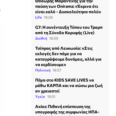
Θοδωρής Μαραντίνης για την
παύση των Onirama: «Έκρινα ότι
α
είναι καλό - Δυσκολεύτηκα πολύ»
Life
19:06
G7: Η συνέντευξη Τύπου του Τραμπ
από τη Σύνοδο Κορυφής (Live)
Διεθνή
18:59
Τσίπρας από Λευκωσία: «Στις
εκλογές δεν πάμε για να
καταγράψουμε δυνάμεις, αλλά για
να κερδίσουμε»
Πολιτική
18:57
Πήγα στο KIDS SAVE LIVES να
μάθω ΚΑΡΠΑ και να σώσω μια ζωή
αν χρειαστεί
Υγεία
18:51
Axios: Πιθανή επίσπευση της
υπογραφής της συμφωνίας ΗΠΑ-