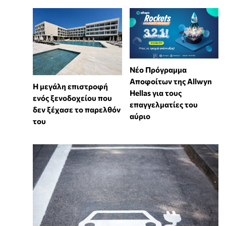
Νέο Πρόγραμμα
Αποφοίτων της Allwyn
Η μεγάλη επιστροφή
Hellas για τους
ενός ξενοδοχείου που
επαγγελματίες του
δεν ξέχασε το παρελθόν
αύριο
του