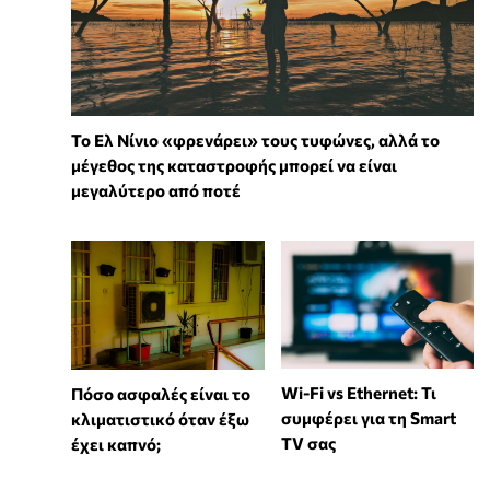
Το Ελ Νίνιο «φρενάρει» τους τυφώνες, αλλά το
μέγεθος της καταστροφής μπορεί να είναι
μεγαλύτερο από ποτέ
Wi-Fi vs Ethernet: Τι
Πόσο ασφαλές είναι το
συμφέρει για τη Smart
κλιματιστικό όταν έξω
TV σας
έχει καπνό;