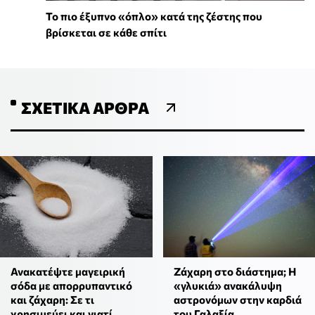
To πιο έξυπνο «όπλο» κατά της ζέστης που
βρίσκεται σε κάθε σπίτι
ΣΧΕΤΙΚΆ ΆΡΘΡΑ
Ανακατέψτε μαγειρική
Ζάχαρη στο διάστημα; Η
σόδα με απορρυπαντικό
«γλυκιά» ανακάλυψη
και ζάχαρη: Σε τι
αστρονόμων στην καρδιά
χρησιμεύει και γιατί
του Γαλαξία