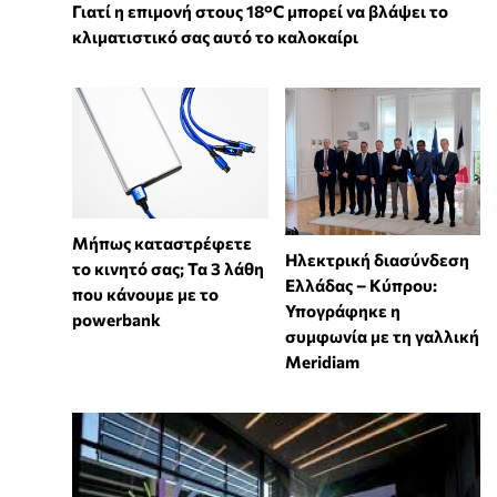
Γιατί η επιμονή στους 18°C μπορεί να βλάψει το
κλιματιστικό σας αυτό το καλοκαίρι
Μήπως καταστρέφετε
Ηλεκτρική διασύνδεση
το κινητό σας; Τα 3 λάθη
Ελλάδας – Κύπρου:
που κάνουμε με το
Υπογράφηκε η
powerbank
συμφωνία με τη γαλλική
Meridiam