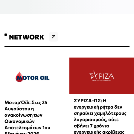
NETWORK
ΣΥΡΙΖΑ-ΠΣ: Η
Μοτορ Όϊλ: Στις 25
ενεργειακή ρήτρα δεν
Αυγούστου η
σημαίνει χαμηλότερους
ανακοίνωση των
λογαριασμούς, ούτε
Οικονομικών
σβήνει 7 χρόνια
Αποτελεσμάτων 1ου
ενεργειακής ακρίβειας
Εξαμήνου 2026