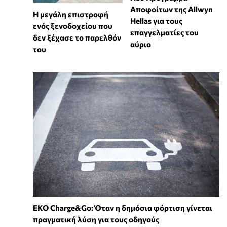
Αποφοίτων της Allwyn
Η μεγάλη επιστροφή
Hellas για τους
ενός ξενοδοχείου που
επαγγελματίες του
δεν ξέχασε το παρελθόν
αύριο
του
EKO Charge&Go: Όταν η δημόσια φόρτιση γίνεται
πραγματική λύση για τους οδηγούς