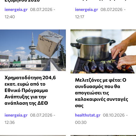
ienergeia.gr
08.07.2026 -
ienergeia.gr
08.07.2026 -
12:40
12:17
Χρηματοδότηση 204,6
Μελιτζάνες με φέτα: Ο
εκατ. ευρώ από το
συνδυασμός που θα
Εθνικό Πρόγραμμα
απογειώσει τις
Ανάπτυξης για την
καλοκαιρινές συνταγές
ανάπλαση της ΔΕΘ
σας
ienergeia.gr
08.07.2026 -
healthstat.gr
08.10.2026 -
12:36
00:30