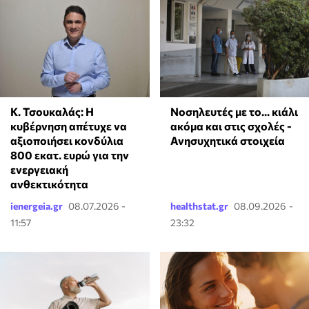
Κ. Τσουκαλάς: Η
Νοσηλευτές με το... κιάλι
κυβέρνηση απέτυχε να
ακόμα και στις σχολές -
αξιοποιήσει κονδύλια
Ανησυχητικά στοιχεία
800 εκατ. ευρώ για την
ενεργειακή
ανθεκτικότητα
ienergeia.gr
08.07.2026 -
healthstat.gr
08.09.2026 -
11:57
23:32