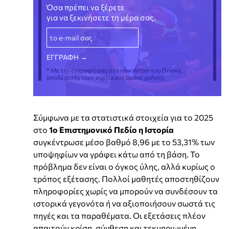
Όσα πρέπει να ξέρετε
για να ξεκινήσετε τη μέρα σας.
* Με την εγγραφή σας στο newsletter του Dnews,
αποδέχεστε τους σχετικούς όρους χρήσης
Σύμφωνα με τα στατιστικά στοιχεία για το 2025
στο
1ο Επιστημονικό Πεδίο η Ιστορία
συγκέντρωσε μέσο βαθμό 8,96 με το 53,31% των
υποψηφίων να γράφει κάτω από τη βάση. Το
πρόβλημα δεν είναι ο όγκος ύλης, αλλά κυρίως ο
τρόπος εξέτασης. Πολλοί μαθητές αποστηθίζουν
πληροφορίες χωρίς να μπορούν να συνδέσουν τα
ιστορικά γεγονότα ή να αξιοποιήσουν σωστά τις
πηγές και τα παραθέματα. Οι εξετάσεις πλέον
απαιτούν κρίση, σύνθεση και τεκμηριωμένη