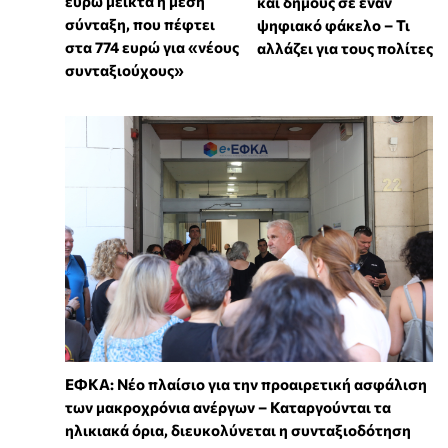
ευρώ μεικτά η μέση
και δήμους σε έναν
σύνταξη, που πέφτει
ψηφιακό φάκελο – Τι
στα 774 ευρώ για «νέους
αλλάζει για τους πολίτες
συνταξιούχους»
ΕΦΚΑ: Νέο πλαίσιο για την προαιρετική ασφάλιση
των μακροχρόνια ανέργων – Καταργούνται τα
ηλικιακά όρια, διευκολύνεται η συνταξιοδότηση