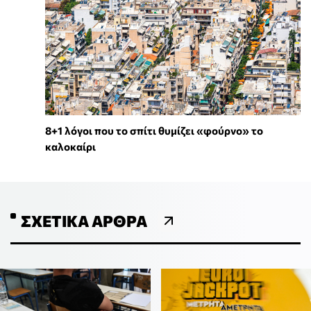
8+1 λόγοι που το σπίτι θυμίζει «φούρνο» το
καλοκαίρι
ΣΧΕΤΙΚΆ ΆΡΘΡΑ