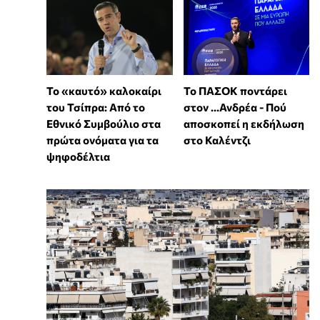
Το «καυτό» καλοκαίρι
To ΠΑΣΟΚ ποντάρει
του Τσίπρα: Από το
στον ...Ανδρέα - Πού
Εθνικό Συμβούλιο στα
αποσκοπεί η εκδήλωση
πρώτα ονόματα για τα
στο Καλέντζι
ψηφοδέλτια