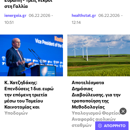
στη Γαλλία
ienergeia.gr
06.22.2026 -
healthstat.gr
06.22.2026 -
10:51
12:14
Αποτελέσματα
Κ. Χατζηδάκης:
Δημόσιας
Επενδύσεις 1 δισ. ευρώ
Διαβούλευσης. για την
την επόμενη τριετία
τροποποίηση της
μέσω του Ταμείου
Μεθοδολογίας
Καινοτομίας και
×
Υπολογισμού Φορτίου
Υποδομών
Αναφοράς αιολικών
σταθμών
ΑΠΟΡΡΗΤΟ