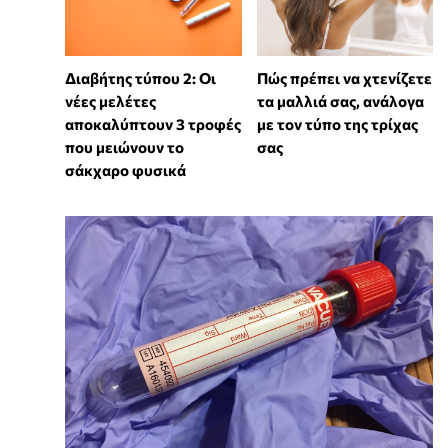
Διαβήτης τύπου 2: Οι
Πώς πρέπει να χτενίζετε
νέες μελέτες
τα μαλλιά σας, ανάλογα
αποκαλύπτουν 3 τροφές
με τον τύπο της τρίχας
που μειώνουν το
σας
σάκχαρο φυσικά