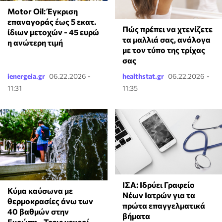
Motor Oil: Έγκριση
επαναγοράς έως 5 εκατ.
Πώς πρέπει να χτενίζετε
ίδιων μετοχών - 45 ευρώ
τα μαλλιά σας, ανάλογα
η ανώτερη τιμή
με τον τύπο της τρίχας
σας
ienergeia.gr
06.22.2026 -
healthstat.gr
06.22.2026 -
11:31
11:35
ΙΣΑ: Ιδρύει Γραφείο
Κύμα καύσωνα με
Νέων Ιατρών για τα
θερμοκρασίες άνω των
πρώτα επαγγελματικά
40 βαθμών στην
βήματα
Ευρώπη - Τρεις νεκροί