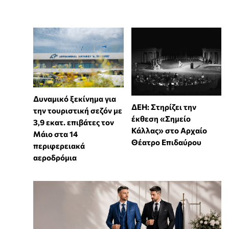
Δυναμικό ξεκίνημα για
ΔΕΗ: Στηρίζει την
την τουριστική σεζόν με
έκθεση «Σημείο
3,9 εκατ. επιβάτες τον
Κάλλας» στο Αρχαίο
Μάιο στα 14
Θέατρο Επιδαύρου
περιφερειακά
αεροδρόμια