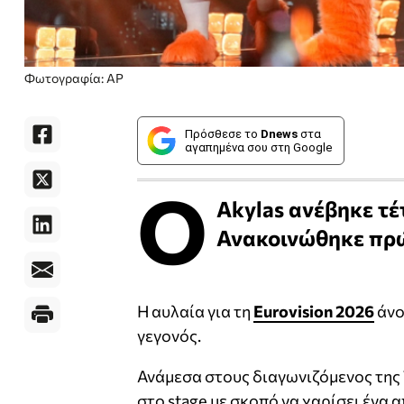
Φωτογραφία: ΑΡ
Πρόσθεσε το
Dnews
στα
αγαπημένα σου στη Google
Ο
Akylas ανέβηκε τέ
Ανακοινώθηκε πρώτ
Η αυλαία για τη
Eurovision 2026
άνοι
γεγονός.
Ανάμεσα στους διαγωνιζόμενος της 
στο stage με σκοπό να χαρίσει ένα