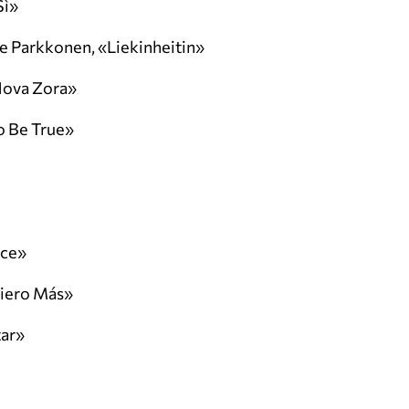
Sì»
e Parkkonen, «Liekinheitin»
Nova Zora»
To Be True»
Ice»
uiero Más»
tar»