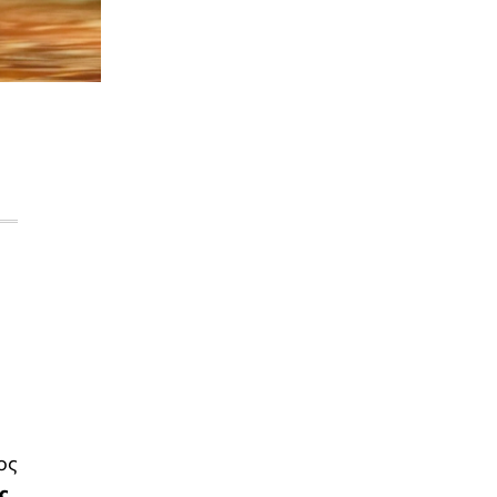
ος
ς
,