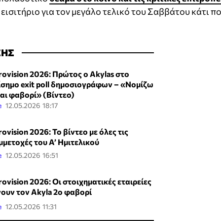
εισιτήριο για τον μεγάλο τελικό του Σαββάτου κάτι π
ΣΗΣ
rovision 2026: Πρώτος ο Akylas στο
ίσημο exit poll δημοσιογράφων – «Νομίζω
ναι φαβορί» (Βίντεο)
e
12.05.2026 18:17
ovision 2026: Το βίντεο με όλες τις
μμετοχές του Α’ Ημιτελικού
e
12.05.2026 16:51
rovision 2026: Οι στοιχηματικές εταιρείες
νουν τον Akyla 2ο φαβορί
e
12.05.2026 11:31