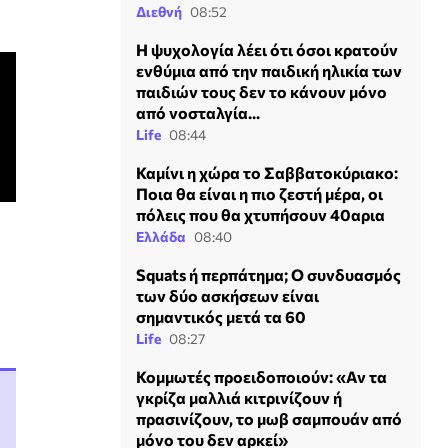
Διεθνή
08:52
Η ψυχολογία λέει ότι όσοι κρατούν
ενθύμια από την παιδική ηλικία των
παιδιών τους δεν το κάνουν μόνο
από νοσταλγία...
Life
08:44
Καμίνι η χώρα το Σαββατοκύριακο:
Ποια θα είναι η πιο ζεστή μέρα, οι
πόλεις που θα χτυπήσουν 40αρια
Ελλάδα
08:40
Squats ή περπάτημα; Ο συνδυασμός
των δύο ασκήσεων είναι
σημαντικός μετά τα 60
Life
08:27
Κομμωτές προειδοποιούν: «Αν τα
γκρίζα μαλλιά κιτρινίζουν ή
πρασινίζουν, το μωβ σαμπουάν από
μόνο του δεν αρκεί»