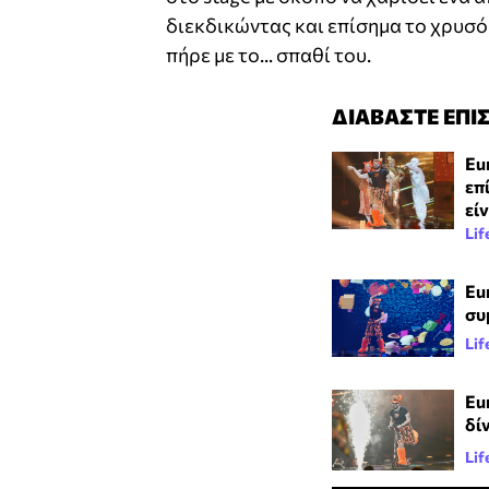
διεκδικώντας και επίσημα το χρυσό 
πήρε με το... σπαθί του.
ΔΙΑΒΑΣΤΕ ΕΠΙ
Eu
επ
εί
Lif
Eur
συ
Lif
Eu
δί
Lif