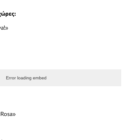
χώρες:
va!»
Error loading embed
«Rosa»