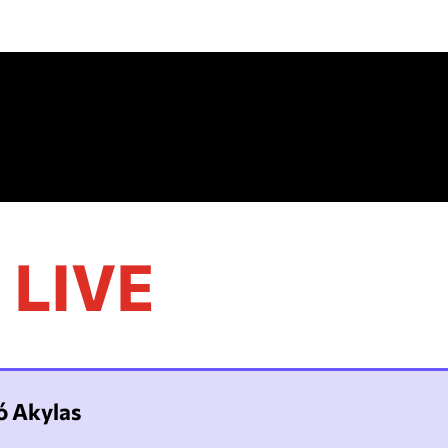
LIVE
ό Akylas