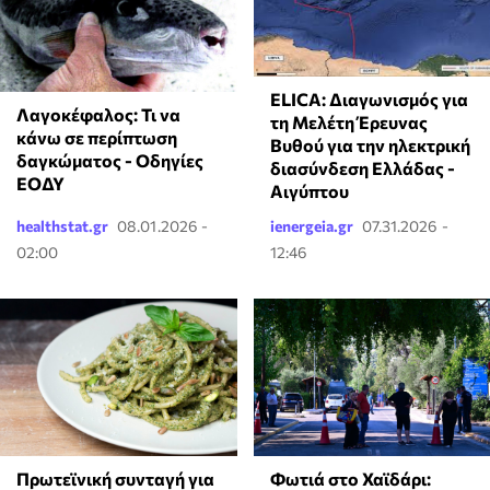
ELICA: Διαγωνισμός για
Λαγοκέφαλος: Τι να
τη Μελέτη Έρευνας
κάνω σε περίπτωση
Βυθού για την ηλεκτρική
δαγκώματος - Οδηγίες
διασύνδεση Ελλάδας -
ΕΟΔΥ
Αιγύπτου
healthstat.gr
08.01.2026 -
ienergeia.gr
07.31.2026 -
02:00
12:46
Πρωτεϊνική συνταγή για
Φωτιά στο Χαϊδάρι: