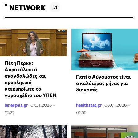
NETWORK
Πέτη Πέρκα:
Απροκάλυπτα
σκανδαλώδες και
Γιατί ο Αύγουστος είναι
προκλητικά
ο καλύτερος μήνας για
ατεκμηρίωτο το
διακοπές
νομοσχέδιο του ΥΠΕΝ
ienergeia.gr
07.31.2026 -
healthstat.gr
08.01.2026 -
12:22
01:55