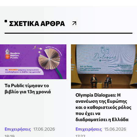
ΣΧΕΤΙΚΆ ΆΡΘΡΑ
Τα Public τίμησαν το
βιβλίο για 13η χρονιά
Olympia Dialogues: Η
ανανέωση της Ευρώπης
και ο καθοριστικός ρόλος
που έχει να
διαδραματίσει η Ελλάδα
Επιχειρήσεις
17.06.2026
Επιχειρήσεις
15.06.2026
18:19
17:22