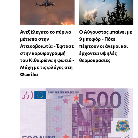
Ανεξέλεγκτο το πύρινο
Ο Αύγουστος μπαίνει με
μέτωπο στην
9 μποφόρ - Πότε
Αττικοβοιωτία - Έφτασε
πέφτουν οι άνεμοι και
στην κορυφογραμμή
έρχονται υψηλές
του Κιθαιρώνα η φωτιά -
θερμοκρασίες
Μάχη με τις φλόγες στη
Φωκίδα