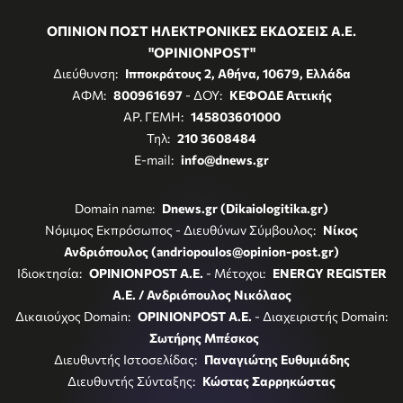
ΟΠΙΝΙΟΝ ΠΟΣΤ ΗΛΕΚΤΡΟΝΙΚΕΣ ΕΚΔΟΣΕΙΣ Α.Ε.
"OPINIONPOST"
Διεύθυνση:
Ιπποκράτους 2, Αθήνα, 10679, Ελλάδα
ΑΦΜ:
800961697
- ΔΟΥ:
ΚΕΦΟΔΕ Αττικής
ΑΡ. ΓΕΜΗ:
145803601000
Τηλ:
210 3608484
E-mail:
info@dnews.gr
Domain name:
Dnews.gr (Dikaiologitika.gr)
Νόμιμος Εκπρόσωπος - Διευθύνων Σύμβουλος:
Νίκος
Ανδριόπουλος (andriopoulos@opinion-post.gr)
Ιδιοκτησία:
OPINIONPOST A.E.
- Μέτοχοι:
ENERGY REGISTER
Α.Ε. / Ανδριόπουλος Νικόλαος
Δικαιούχος Domain:
OPINIONPOST A.E.
- Διαχειριστής Domain:
Σωτήρης Μπέσκος
Διευθυντής Ιστοσελίδας:
Παναγιώτης Ευθυμιάδης
Διευθυντής Σύνταξης:
Κώστας Σαρρηκώστας