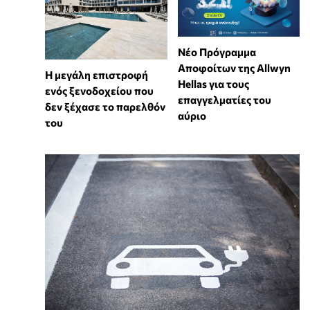
Νέο Πρόγραμμα
Αποφοίτων της Allwyn
Η μεγάλη επιστροφή
Hellas για τους
ενός ξενοδοχείου που
επαγγελματίες του
δεν ξέχασε το παρελθόν
αύριο
του