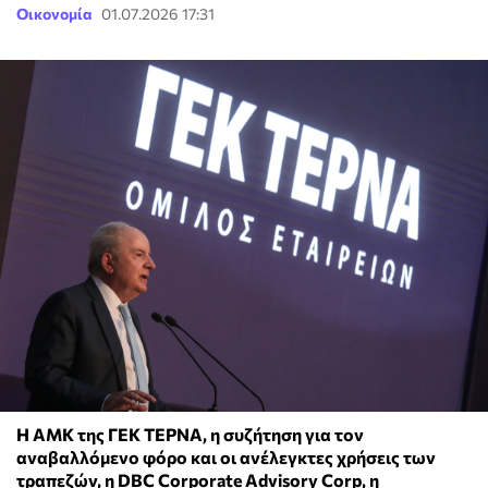
Οικονομία
01.07.2026 17:31
Η ΑΜΚ της ΓΕΚ ΤΕΡΝΑ, η συζήτηση για τον
αναβαλλόμενο φόρο και οι ανέλεγκτες χρήσεις των
τραπεζών, η DBC Corporate Advisory Corp, η