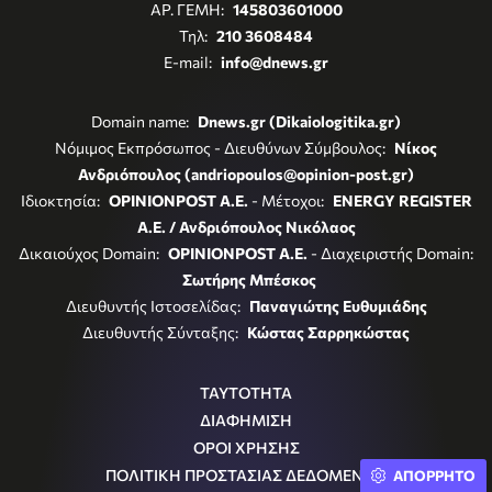
ΑΡ. ΓΕΜΗ:
145803601000
Τηλ:
210 3608484
E-mail:
info@dnews.gr
Domain name:
Dnews.gr (Dikaiologitika.gr)
Νόμιμος Εκπρόσωπος - Διευθύνων Σύμβουλος:
Νίκος
Ανδριόπουλος (andriopoulos@opinion-post.gr)
Ιδιοκτησία:
OPINIONPOST A.E.
- Μέτοχοι:
ENERGY REGISTER
Α.Ε. / Ανδριόπουλος Νικόλαος
Δικαιούχος Domain:
OPINIONPOST A.E.
- Διαχειριστής Domain:
Σωτήρης Μπέσκος
Διευθυντής Ιστοσελίδας:
Παναγιώτης Ευθυμιάδης
Διευθυντής Σύνταξης:
Κώστας Σαρρηκώστας
ΤΑΥΤΟΤΗΤΑ
ΔΙΑΦΗΜΙΣΗ
ΟΡΟΙ ΧΡΗΣΗΣ
ΠΟΛΙΤΙΚΗ ΠΡΟΣΤΑΣΙΑΣ ΔΕΔΟΜΕΝΩΝ
ΑΠΟΡΡΗΤΟ