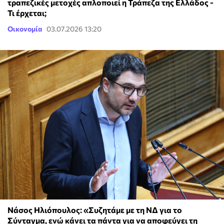
τραπεζικές μετοχές απλοποιεί η Τράπεζα της Ελλάδος -
Τι έρχεται;
Οικονομία
03.07.2026 13:20
Νάσος Ηλιόπουλος: «Συζητάμε με τη ΝΔ για το
Σύνταγμα, ενώ κάνει τα πάντα για να αποφεύγει τη