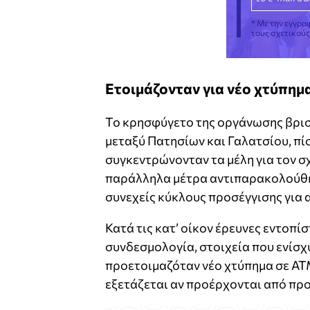
* Με την εγγρα
τους σχετικού
Ετοιμάζονταν για νέο χτύπημ
Το κρησφύγετο της οργάνωσης βρισ
μεταξύ Πατησίων και Γαλατσίου, πί
συγκεντρώνονταν τα μέλη για τον 
παράλληλα μέτρα αντιπαρακολούθη
συνεχείς κύκλους προσέγγισης για
Κατά τις κατ’ οίκον έρευνες εντοπί
συνδεσμολογία, στοιχεία που ενίσχ
προετοιμαζόταν νέο χτύπημα σε ΑΤ
εξετάζεται αν προέρχονται από προ