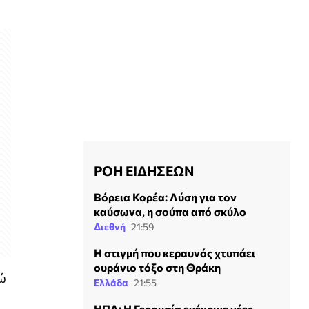
ΡΟΗ ΕΙΔΗΣΕΩΝ
Βόρεια Κορέα: Λύση για τον
καύσωνα, η σούπα από σκύλο
Διεθνή
21:59
H στιγμή που κεραυνός χτυπάει
ουράνιο τόξο στη Θράκη
νώ
Ελλάδα
21:55
ΗΠΑ: Η Γερουσία ενέκρινε νέες