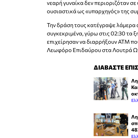
νεαρή γυναίκα δεν περιοριζόταν σε
ουσιαστικά ως «υπαρχηγός» της συμ
Την δράση τους κατέγραψε λάμερα 
συγκεκριμένα, γύρω στις 02:30 τα 
επιχείρησαν να διαρρήξουν ΑΤΜ πο
Λεωφόρο Επιδαύρου στα Λουτρά Ωρ
ΔΙΑΒΑΣΤΕ ΕΠΙ
Λη
Κα
οκ
Ελ
Λη
σπ
48
Ελ