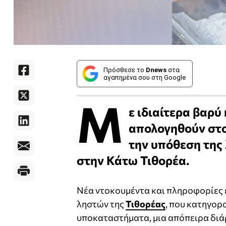
Πρόσθεσε το
Dnews
στα
αγαπημένα σου στη Google
Μ
ε ιδιαίτερα βαρ
απολογηθούν στο
την υπόθεση της
στην Κάτω Τιθορέα.
Νέα ντοκουμέντα και πληροφορίες 
ληστών της
Τιθορέας
, που κατηγορο
υποκαταστήματα, μια απόπειρα διά