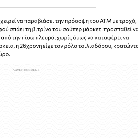
ιχειρεί να παραβιάσει την πρόσοψη του ΑΤΜ με τροχό,
ού σπάει τη βιτρίνα του σούπερ μάρκετ, προσπαθεί ν
από την πίσω πλευρά, χωρίς όμως να καταφέρει να
ρκεια, η 26χρονη είχε τον ρόλο τσιλιαδόρου, κρατώντ
ώρο.