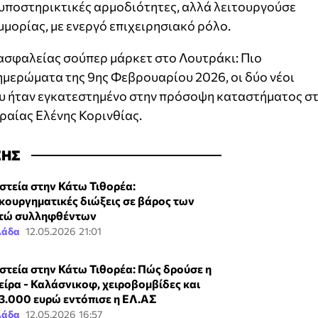
 υποστηρικτικές αρμοδιότητες, αλλά λειτουργούσε
μορίας, με ενεργό επιχειρησιακό ρόλο.
ασφαλείας σούπερ μάρκετ στο Λουτράκι: Πιο
ξημερώματα της 9ης Φεβρουαρίου 2026, οι δύο νέοι
υ ήταν εγκατεστημένο στην πρόσοψη καταστήματος σ
αίας Ελένης Κορινθίας.
ΣΗΣ
στεία στην Κάτω Τιθορέα:
κουργηματικές διώξεις σε βάρος των
τώ συλληφθέντων
λάδα
12.05.2026 21:01
στεία στην Κάτω Τιθορέα: Πώς δρούσε η
είρα - Καλάσνικοφ, χειροβομβίδες και
3.000 ευρώ εντόπισε η ΕΛ.ΑΣ
λάδα
12.05.2026 16:57