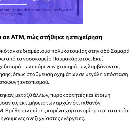
φή σας στο newsletter του Dnews, αποδέχεστε
ς όρους χρήσης
α σε ΑΤΜ, πώς στήθηκε η επιχείρηση
κόταν σε διαμέρισμα πολυκατοικίας στην οδό Σαμαρά
σω από το νοσοκομείο Παμμακάριστος. Εκεί
σχεδιασμό των επόμενων χτυπημάτων, λαμβάνοντας
σης, όπως στάθμευση οχημάτων σε μεγάλη απόσταση 
 αποφυγή εντοπισμού.
στηκαν, μεταξύ άλλων, πυροκροτητές και έτοιμη
υσαν τις εκτιμήσεις των αρχών ότι πιθανόν
Μ. Βρέθηκαν επίσης καμένα χαρτονομίσματα, τα οποία
ηγούμενες ανεξιχνίαστες ενέργειες.