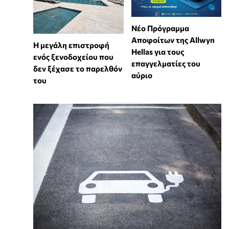
Νέο Πρόγραμμα
Αποφοίτων της Allwyn
Η μεγάλη επιστροφή
Hellas για τους
ενός ξενοδοχείου που
επαγγελματίες του
δεν ξέχασε το παρελθόν
αύριο
του