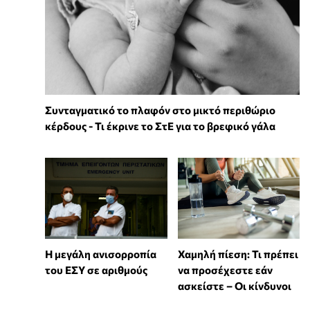
Συνταγματικό το πλαφόν στο μικτό περιθώριο
κέρδους - Τι έκρινε το ΣτΕ για το βρεφικό γάλα
Η μεγάλη ανισορροπία
Χαμηλή πίεση: Τι πρέπει
του ΕΣΥ σε αριθμούς
να προσέχεστε εάν
ασκείστε – Οι κίνδυνοι