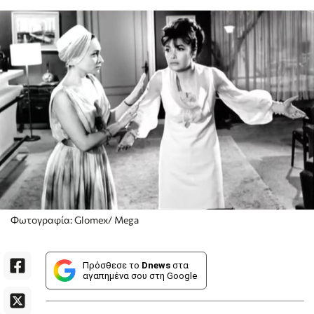
Φωτογραφία: Glomex/ Mega
Πρόσθεσε το
Dnews
στα
αγαπημένα σου στη Google