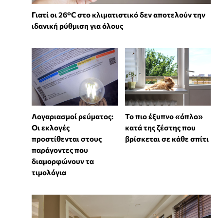
Γιατί οι 26°C στο κλιματιστικό δεν αποτελούν την
ιδανική ρύθμιση για όλους
Λογαριασμοί ρεύματος:
To πιο έξυπνο «όπλο»
Οι εκλογές
κατά της ζέστης που
προστίθενται στους
βρίσκεται σε κάθε σπίτι
παράγοντες που
διαμορφώνουν τα
τιμολόγια