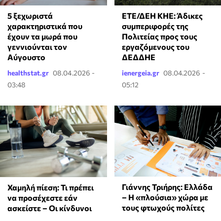
5 ξεχωριστά
ΕΤΕ/ΔΕΗ ΚΗΕ: Άδικες
χαρακτηριστικά που
συμπεριφορές της
έχουν τα μωρά που
Πολιτείας προς τους
γεννιούνται τον
εργαζόμενους του
Αύγουστο
ΔΕΔΔΗΕ
healthstat.gr
08.04.2026 -
ienergeia.gr
08.04.2026 -
03:48
05:12
Γιάννης Τριήρης: Ελλάδα
Χαμηλή πίεση: Τι πρέπει
– Η «πλούσια» χώρα με
να προσέχεστε εάν
τους φτωχούς πολίτες
ασκείστε – Οι κίνδυνοι