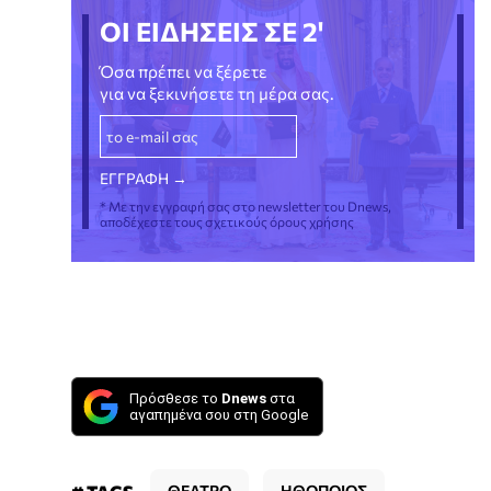
ΟΙ ΕΙΔΗΣΕΙΣ ΣΕ 2'
Όσα πρέπει να ξέρετε
για να ξεκινήσετε τη μέρα σας.
* Με την εγγραφή σας στο newsletter του Dnews,
αποδέχεστε τους σχετικούς όρους χρήσης
Πρόσθεσε το
Dnews
στα
αγαπημένα σου στη Google
ΘΕΑΤΡΟ
ΗΘΟΠΟΙΟΣ