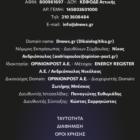
ΑΦΜ:
800961697
- ΔΟΥ:
ΚΕΦΟΔΕ Αττικής
ΑΡ. ΓΕΜΗ:
145803601000
Τηλ:
210 3608484
E-mail:
info@dnews.gr
Domain name:
Dnews.gr (Dikaiologitika.gr)
Νόμιμος Εκπρόσωπος - Διευθύνων Σύμβουλος:
Νίκος
Ανδριόπουλος (andriopoulos@opinion-post.gr)
Ιδιοκτησία:
OPINIONPOST A.E.
- Μέτοχοι:
ENERGY REGISTER
Α.Ε. / Ανδριόπουλος Νικόλαος
Δικαιούχος Domain:
OPINIONPOST A.E.
- Διαχειριστής Domain:
Σωτήρης Μπέσκος
Διευθυντής Ιστοσελίδας:
Παναγιώτης Ευθυμιάδης
Διευθυντής Σύνταξης:
Κώστας Σαρρηκώστας
ΤΑΥΤΟΤΗΤΑ
ΔΙΑΦΗΜΙΣΗ
ΟΡΟΙ ΧΡΗΣΗΣ