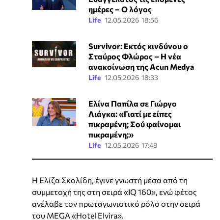
ημέρες – Ο λόγος
Life
12.05.2026 18:56
Survivor: Εκτός κινδύνου ο
Σταύρος Φλώρος – Η νέα
ανακοίνωση της Acun Medya
Life
12.05.2026 18:33
Ελίνα Παπίλα σε Γιώργο
Λιάγκα: «Γιατί με είπες
πικραμένη; Σού φαίνομαι
πικραμένη;»
Life
12.05.2026 17:48
Η Ελίζα Σκολίδη, έγινε γνωστή μέσα από τη
συμμετοχή της στη σειρά «IQ 160», ενώ φέτος
ανέλαβε τον πρωταγωνιστικό ρόλο στην σειρά
του MEGA «Hotel Elvira».