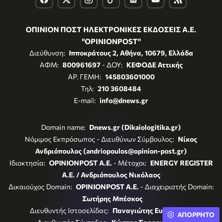
ΟΠΙΝΙΟΝ ΠΟΣΤ ΗΛΕΚΤΡΟΝΙΚΕΣ ΕΚΔΟΣΕΙΣ Α.Ε.
"OPINIONPOST"
Διεύθυνση:
Ιπποκράτους 2, Αθήνα, 10679, Ελλάδα
ΑΦΜ:
800961697
- ΔΟΥ:
ΚΕΦΟΔΕ Αττικής
ΑΡ. ΓΕΜΗ:
145803601000
Τηλ:
210 3608484
E-mail:
info@dnews.gr
Domain name:
Dnews.gr (Dikaiologitika.gr)
Νόμιμος Εκπρόσωπος - Διευθύνων Σύμβουλος:
Νίκος
Ανδριόπουλος (andriopoulos@opinion-post.gr)
Ιδιοκτησία:
OPINIONPOST A.E.
- Μέτοχοι:
ENERGY REGISTER
Α.Ε. / Ανδριόπουλος Νικόλαος
Δικαιούχος Domain:
OPINIONPOST A.E.
- Διαχειριστής Domain:
Σωτήρης Μπέσκος
Διευθυντής Ιστοσελίδας:
Παναγιώτης Ευθυμιάδης
ΑΠΟΡΡΗΤΟ