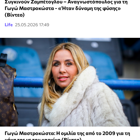
Συγκινούν Ζαμπέτογλου – Αναγνωστόπουλος για τη
Γωγώ Μαστροκώστα - «Ήταν δύναμη της φύσης»
(Βίντεο)
Life
25.05.2026 17:49
Γωγώ Μαστροκώστα: Η ομιλία της από το 2009 για τη
μάχη της με τον καρκίνο (Βίντεο)