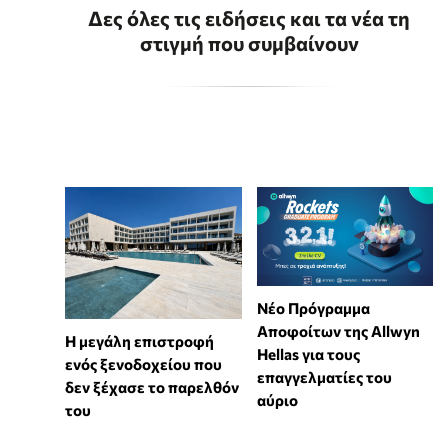
Δες όλες τις ειδήσεις και τα νέα τη
στιγμή που συμβαίνουν
Νέο Πρόγραμμα
Αποφοίτων της Allwyn
Η μεγάλη επιστροφή
Hellas για τους
ενός ξενοδοχείου που
επαγγελματίες του
δεν ξέχασε το παρελθόν
αύριο
του