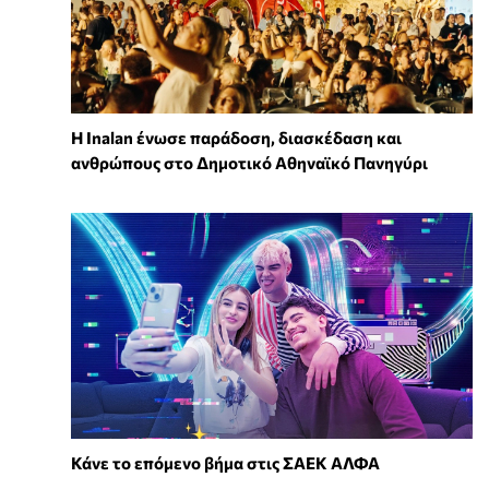
Η Inalan ένωσε παράδοση, διασκέδαση και
ανθρώπους στο Δημοτικό Αθηναϊκό Πανηγύρι
Κάνε το επόμενο βήμα στις ΣΑΕΚ ΑΛΦΑ