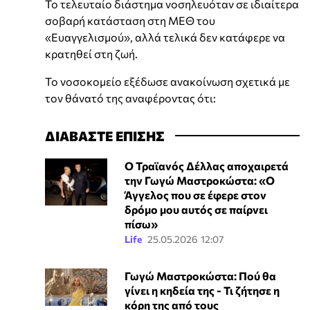
Το τελευταίο διάστημα νοσηλευόταν σε ιδιαίτερα
σοβαρή κατάσταση στη ΜΕΘ του
«Ευαγγελισμού», αλλά τελικά δεν κατάφερε να
κρατηθεί στη ζωή.
Το νοσοκομείο εξέδωσε ανακοίνωση σχετικά με
τον θάνατό της αναφέροντας ότι:
ΔΙΑΒΑΣΤΕ ΕΠΙΣΗΣ
Ο Τραϊανός Δέλλας αποχαιρετά
την Γωγώ Μαστροκώστα: «Ο
Άγγελος που σε έφερε στον
δρόμο μου αυτός σε παίρνει
πίσω»
Life
25.05.2026 12:07
Γωγώ Μαστροκώστα: Πού θα
γίνει η κηδεία της - Τι ζήτησε η
κόρη της από τους