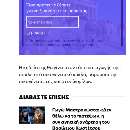
Όσα πρέπει να ξέρετε
για να ξεκινήσετε τη μέρα σας.
* Με την εγγραφή σας στο newsletter του Dnews,
αποδέχεστε τους σχετικούς όρους χρήσης
Η κηδεία της θα γίνει στον τόπο καταγωγής της,
σε κλειστό οικογενειακό κύκλο, παρουσία της
οικογένειάς της και στενών φίλων.
ΔΙΑΒΑΣΤΕ ΕΠΙΣΗΣ
Γωγώ Μαστροκώστα: «Δεν
θέλω να το πιστέψω», η
συγκινητική ανάρτηση του
Βασίλειου Κωστέτσου