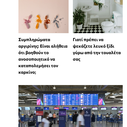
⁠Συμπληρώματα
Γιατί πρέπει να
αργιρίνης: Είναι αλήθεια
ψεκάζετε λευκό ξίδι
ότι βοηθούν το
γύρω από την τουαλέτα
ανοσοποιητικό να
σας
καταπολεμήσει τον
καρκίνο;