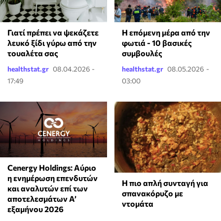
Γιατί πρέπει να ψεκάζετε
Η επόμενη μέρα από την
λευκό ξίδι γύρω από την
φωτιά - 10 βασικές
τουαλέτα σας
συμβουλές
healthstat.gr
08.04.2026 -
healthstat.gr
08.05.2026 -
17:49
03:00
Cenergy Holdings: Αύριο
η ενημέρωση επενδυτών
Η πιο απλή συνταγή για
και αναλυτών επί των
σπανακόρυζο με
αποτελεσμάτων A’
ντομάτα
εξαμήνου 2026