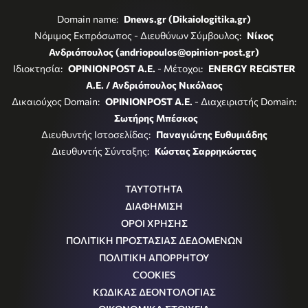
Domain name:
Dnews.gr (Dikaiologitika.gr)
Νόμιμος Εκπρόσωπος - Διευθύνων Σύμβουλος:
Νίκος
Ανδριόπουλος (andriopoulos@opinion-post.gr)
Ιδιοκτησία:
OPINIONPOST A.E.
- Μέτοχοι:
ENERGY REGISTER
Α.Ε. / Ανδριόπουλος Νικόλαος
Δικαιούχος Domain:
OPINIONPOST A.E.
- Διαχειριστής Domain:
Σωτήρης Μπέσκος
Διευθυντής Ιστοσελίδας:
Παναγιώτης Ευθυμιάδης
Διευθυντής Σύνταξης:
Κώστας Σαρρηκώστας
ΤΑΥΤΟΤΗΤΑ
ΔΙΑΦΗΜΙΣΗ
ΟΡΟΙ ΧΡΗΣΗΣ
ΠΟΛΙΤΙΚΗ ΠΡΟΣΤΑΣΙΑΣ ΔΕΔΟΜΕΝΩΝ
ΠΟΛΙΤΙΚΗ ΑΠΟΡΡΗΤΟΥ
COOKIES
ΚΩΔΙΚΑΣ ΔΕΟΝΤΟΛΟΓΙΑΣ