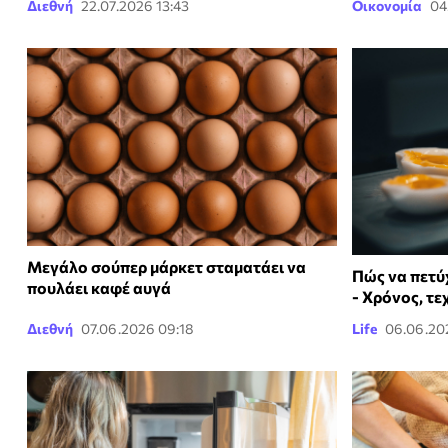
Διεθνή
22.07.2026 13:43
Οικονομία
04
Μεγάλο σούπερ μάρκετ σταματάει να
Πώς να πετύ
πουλάει καφέ αυγά
- Χρόνος, τε
Διεθνή
07.06.2026 09:18
Life
06.06.202