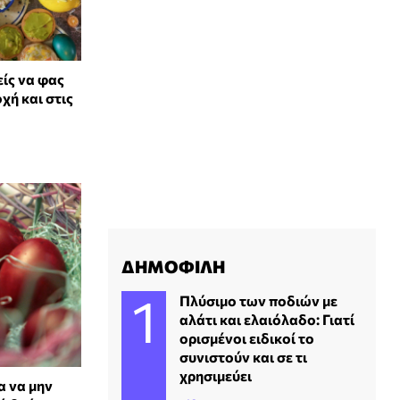
ίς να φας
χή και στις
ΔΗΜΟΦΙΛΗ
Πλύσιμο των ποδιών με
αλάτι και ελαιόλαδο: Γιατί
ορισμένοι ειδικοί το
συνιστούν και σε τι
χρησιμεύει
α να μην