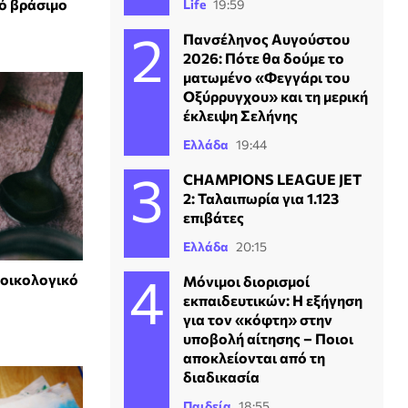
τό βράσιμο
Life
19:59
Πανσέληνος Αυγούστου
2026: Πότε θα δούμε το
ματωμένο «Φεγγάρι του
Οξύρρυγχου» και τη μερική
έκλειψη Σελήνης
Ελλάδα
19:44
CHAMPIONS LEAGUE JET
2: Ταλαιπωρία για 1.123
επιβάτες
Ελλάδα
20:15
 οικολογικό
Μόνιμοι διορισμοί
εκπαιδευτικών: Η εξήγηση
για τον «κόφτη» στην
υποβολή αίτησης – Ποιοι
αποκλείονται από τη
διαδικασία
Παιδεία
18:55