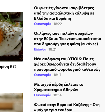
Οι φωτιές γίνονται ακριβότερες
από την ασφαλιστική κάλυψη σε
Ελλάδα και Ευρώπη
Οικονομία
18:22
Οι λίμνες των παλιών ορυχείων
στην Εύβοια: Τα εντυπωσιακά τοπία
που δημιούργησε η φύση (εικόνες)
Ελλάδα
18:21
Νέα απόφαση του ΥΠΟΙΚ: Ποιες
χώρες θεωρούνται ότι διαθέτουν
αμίνη Β12
προνομιακό φορολογικό καθεστώς
Οικονομία
18:17
Με ισχνά κέρδη έκλεισε το
Χρηματιστήριο Αθηνών
Οικονομία
18:14
Φωτιά στην Ερμακιά Κοζάνης - Στη
«μάχη» τρία εναέρια