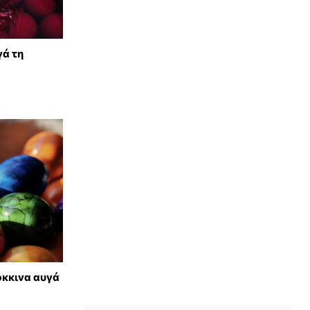
γά τη
όκκινα αυγά