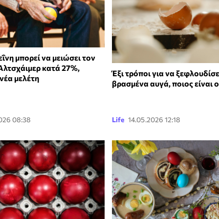
ΐνη μπορεί να μειώσει τον
 Αλτσχάιμερ κατά 27%,
Έξι τρόποι για να ξεφλουδίσ
νέα μελέτη
βρασμένα αυγά, ποιος είναι 
026 08:38
Life
14.05.2026 12:18