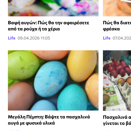
Βαφή αυγών: Πώς θα την αφαιρέσετε
Πώς θα διατ
από τα ρούχα ή τα χέρια
φρέσκα
Life
09.04.2026 11:05
Life
07.04.202
Μεγάλη Πέμπτη: Βάψτε τα πασχαλινά
Πασχαλινά α
αυγά με φυσικά υλικά
γίνεται το β