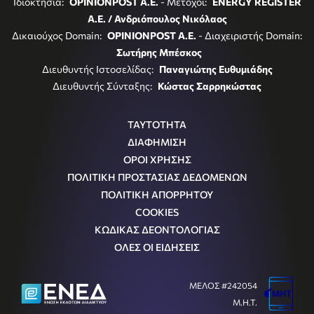
Ιδιοκτησία:
OPINIONPOST A.E.
- Μέτοχοι:
ENERGY REGISTER
Α.Ε. / Ανδριόπουλος Νικόλαος
Δικαιούχος Domain:
OPINIONPOST A.E.
- Διαχειριστής Domain:
Σωτήρης Μπέσκος
Διευθυντής Ιστοσελίδας:
Παναγιώτης Ευθυμιάδης
Διευθυντής Σύνταξης:
Κώστας Σαρρηκώστας
ΤΑΥΤΟΤΗΤΑ
ΔΙΑΦΗΜΙΣΗ
ΟΡΟΙ ΧΡΗΣΗΣ
ΠΟΛΙΤΙΚΗ ΠΡΟΣΤΑΣΙΑΣ ΔΕΔΟΜΕΝΩΝ
ΠΟΛΙΤΙΚΗ ΑΠΟΡΡΗΤΟΥ
COOKIES
ΚΩΔΙΚΑΣ ΔΕΟΝΤΟΛΟΓΙΑΣ
ΟΛΕΣ ΟΙ ΕΙΔΗΣΕΙΣ
ΜΕΛΟΣ #242054
Μ.Η.Τ.