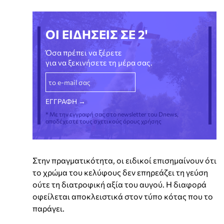
ΟΙ ΕΙΔΗΣΕΙΣ ΣΕ 2'
Όσα πρέπει να ξέρετε
για να ξεκινήσετε τη μέρα σας.
* Με την εγγραφή σας στο newsletter του Dnews,
αποδέχεστε τους σχετικούς όρους χρήσης
Στην πραγματικότητα, οι ειδικοί επισημαίνουν ότι
το χρώμα του κελύφους δεν επηρεάζει τη γεύση
ούτε τη διατροφική αξία του αυγού. Η διαφορά
οφείλεται αποκλειστικά στον τύπο κότας που το
παράγει.