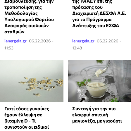
Διαβούλευσης. για την
της ΡΑΑΕΥ επί της
τροποποίηση της
πρότασης του
Μεθοδολογίας
Διαχειριστή ΔΕΣΦΑ Α.Ε.
Υπολογισμού Φορτίου
για το Πρόγραμμα
Αναφοράς αιολικών
Ανάπτυξης του ΕΣΦΑ
σταθμών
ienergeia.gr
06.22.2026 -
ienergeia.gr
06.22.2026 -
11:53
12:48
Γιατί τόσες γυναίκες
Συνταγή για την πιο
έχουν έλλειψη σε
ελαφριά σπιτική
βιταμίνη D - Τι
μαγιονέζα, με γιαούρτι
συνιστούν οι ειδικοί