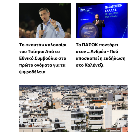
Το «καυτό» καλοκαίρι
To ΠΑΣΟΚ ποντάρει
του Τσίπρα: Από το
στον ...Ανδρέα - Πού
Εθνικό Συμβούλιο στα
αποσκοπεί η εκδήλωση
πρώτα ονόματα για τα
στο Καλέντζι
ψηφοδέλτια