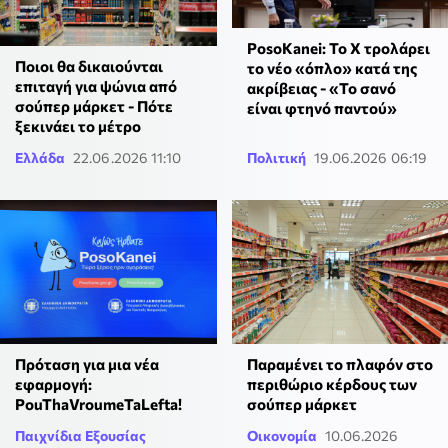
PosoKanei: Το Χ τρολάρει
Ποιοι θα δικαιούνται
το νέο «όπλο» κατά της
επιταγή για ψώνια από
ακρίβειας - «Το σανό
σούπερ μάρκετ - Πότε
είναι φτηνό παντού»
ξεκινάει το μέτρο
Ελλάδα
22.06.2026 11:10
Πολιτική
19.06.2026 06:19
Πρόταση για μια νέα
Παραμένει το πλαφόν στο
εφαρμογή:
περιθώριο κέρδους των
PouThaVroumeTaLefta!
σούπερ μάρκετ
Παιχνίδια Εξουσίας
Οικονομία
10.06.2026