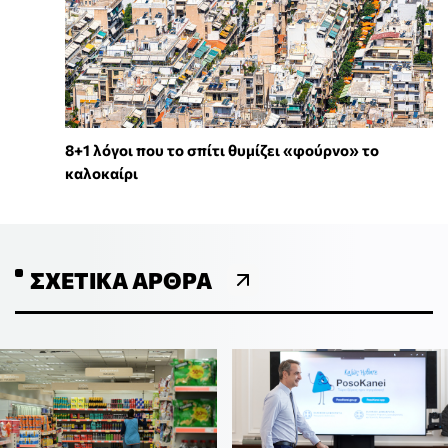
8+1 λόγοι που το σπίτι θυμίζει «φούρνο» το
καλοκαίρι
ΣΧΕΤΙΚΆ ΆΡΘΡΑ