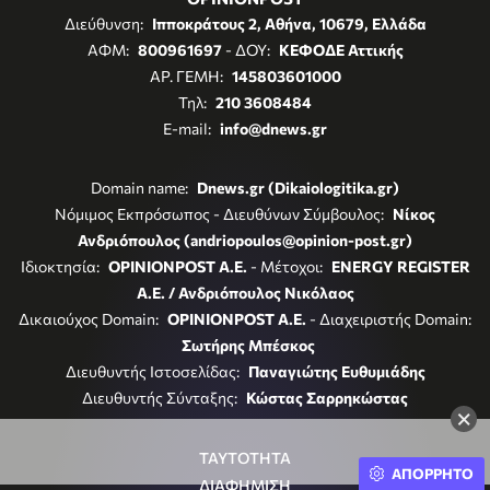
Διεύθυνση:
Ιπποκράτους 2, Αθήνα, 10679, Ελλάδα
ΑΦΜ:
800961697
- ΔΟΥ:
ΚΕΦΟΔΕ Αττικής
ΑΡ. ΓΕΜΗ:
145803601000
Τηλ:
210 3608484
E-mail:
info@dnews.gr
Domain name:
Dnews.gr (Dikaiologitika.gr)
Νόμιμος Εκπρόσωπος - Διευθύνων Σύμβουλος:
Νίκος
Ανδριόπουλος (andriopoulos@opinion-post.gr)
Ιδιοκτησία:
OPINIONPOST A.E.
- Μέτοχοι:
ENERGY REGISTER
Α.Ε. / Ανδριόπουλος Νικόλαος
Δικαιούχος Domain:
OPINIONPOST A.E.
- Διαχειριστής Domain:
Σωτήρης Μπέσκος
Διευθυντής Ιστοσελίδας:
Παναγιώτης Ευθυμιάδης
Διευθυντής Σύνταξης:
Κώστας Σαρρηκώστας
×
ΤΑΥΤΟΤΗΤΑ
ΑΠΟΡΡΗΤΟ
ΔΙΑΦΗΜΙΣΗ