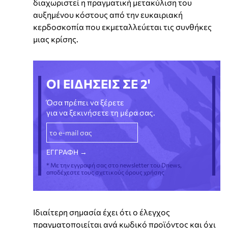
διαχωριστεί η πραγματική μετακύλιση του
αυξημένου κόστους από την ευκαιριακή
κερδοσκοπία που εκμεταλλεύεται τις συνθήκες
μιας κρίσης.
ΟΙ ΕΙΔΗΣΕΙΣ ΣΕ 2'
Όσα πρέπει να ξέρετε
για να ξεκινήσετε τη μέρα σας.
* Με την εγγραφή σας στο newsletter του Dnews,
αποδέχεστε τους σχετικούς όρους χρήσης
Ιδιαίτερη σημασία έχει ότι ο έλεγχος
πραγματοποιείται ανά κωδικό προϊόντος και όχι