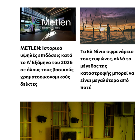
METLEN: Ιστορικά
Το Ελ Νίνιο «φρενάρει»
υψηλές επιδόσεις κατά
τους τυφώνες, αλλά το
το Α’ Εξάμηνο του 2026
μέγεθος της
σε όλους τους βασικούς
καταστροφής μπορεί να
χρηματοοικονομικούς
είναι μεγαλύτερο από
δείκτες
ποτέ