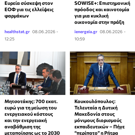
Ευρεία σύσκεψη στον
SOWISE+: Επιστημονική
ΕΟΦ για τις ελλείψεις
πρόοδος και καινοτομία
φαρμάκων
για μια κυκλική
οικονομία στην πράξη
healthstat.gr
08.06.2026 -
ienergeia.gr
08.06.2026 -
12:25
10:59
Μητσοτάκης: 700 εκατ.
Κουκουλόπουλος:
ευρώ για τη μείωση του
Τελευταία η Δυτική
ενεργειακού κόστους
Μακεδονία στους
και την ενεργειακή
μόνιμους διορισμούς
αναβάθμιση της
εκπαιδευτικών – Πήγε
μεταποίησης ως το 2030
“περίπατο” η Ρήτρα