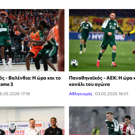
ς - Βαλένθια: Η ώρα και το
Παναθηναϊκός - ΑΕΚ: Η ώρα κ
Game 3
κανάλι του αγώνα
6.05.2026 17:18
Αθλητισμός
03.05.2026 18:01