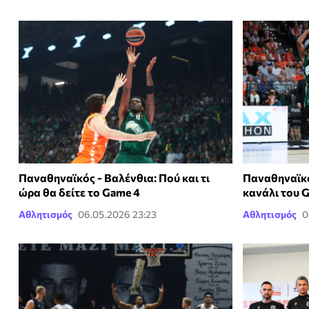
Παναθηναϊκός - Βαλένθια: Πού και τι
Παναθηναϊκό
ώρα θα δείτε το Game 4
κανάλι του 
Αθλητισμός
06.05.2026 23:23
Αθλητισμός
0