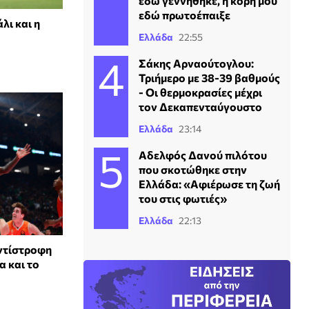
εδώ γεννήθηκε, η κόρη μου
εδώ πρωτοέπαιξε
λι και η
Ελλάδα
22:55
Σάκης Αρναούτογλου:
Τριήμερο με 38-39 βαθμούς
- Οι θερμοκρασίες μέχρι
τον Δεκαπενταύγουστο
Ελλάδα
23:14
Αδελφός Δανού πιλότου
που σκοτώθηκε στην
Ελλάδα: «Αφιέρωσε τη ζωή
του στις φωτιές»
Ελλάδα
22:13
ντίστροφη
α και το