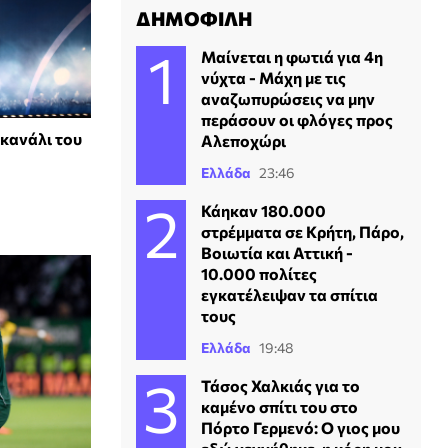
ΔΗΜΟΦΙΛΗ
Μαίνεται η φωτιά για 4η
νύχτα - Μάχη με τις
αναζωπυρώσεις να μην
περάσουν οι φλόγες προς
 κανάλι του
Αλεποχώρι
Ελλάδα
23:46
Κάηκαν 180.000
στρέμματα σε Κρήτη, Πάρο,
Βοιωτία και Αττική -
10.000 πολίτες
εγκατέλειψαν τα σπίτια
τους
Ελλάδα
19:48
Τάσος Χαλκιάς για το
καμένο σπίτι του στο
Πόρτο Γερμενό: Ο γιος μου