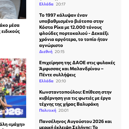
Ελλάδα
20:17
Το 1997 κάλυψαν έναν
υποβαθμισμένο βιότοπο στην
νάκο μέσα
Κόστα Ρίκα με 12.000 τόνους
 ειδικούς
φλούδες πορτοκαλιού - Δεκαέξι
χρόνια αργότερα, το τοπίο ήταν
αγνώριστο
Διεθνή
20:15
Επιχείρηση της ΔΑΟΕ στις φυλακές
Άμφισσας και Μαλανδρίνου –
Πέντε συλλήψεις
Ελλάδα
20:10
Κωνσταντοπούλου: Επίθεση στην
κυβέρνηση για τις φωτιές με έργα
τέχνης της χήρας Βαλυράκη
Πολιτική
20:01
Πανσέληνος Αυγούστου 2026 και
γάλη «μάχη»
μερική έκλειψη Σελήνης: Το