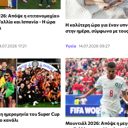
26: Απόψε η «τιτανομαχία»
αλλία και Ισπανία - Η ώρα
Η καλύτερη ώρα για έναν υπ
ι
στην ημέρα, σύμφωνα με τους
4.07.2026 17:21
Υγεία
14.07.2026 09:27
η ημερομηνία του Super Cup
το κανάλι
Μουντιάλ 2026: Απόψε η με