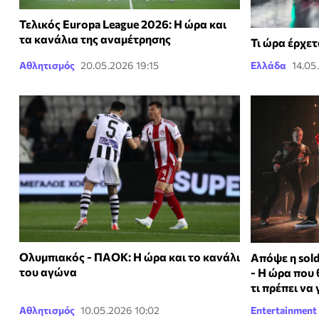
Τελικός Europa League 2026: Η ώρα και
τα κανάλια της αναμέτρησης
Τι ώρα έρχετ
Αθλητισμός
20.05.2026 19:15
Ελλάδα
14.05
Ολυμπιακός - ΠΑΟΚ: Η ώρα και το κανάλι
Απόψε η sold
του αγώνα
- Η ώρα που
τι πρέπει να
Αθλητισμός
10.05.2026 10:02
Entertainment