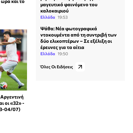
 ώρα και το
μαγευτικό φαινόμενο του
καλοκαιριού
Ελλάδα
19:53
Ψάθα: Νέα φωτογραφικά
ντοκουμέντα από τη συντριβή των
δύο ελικοπτέρων – Σε εξέλιξη οι
έρευνες για τα αίτια
Ελλάδα
19:50
Όλες Οι Ειδήσεις
 Αργεντινή
ι οι «32» -
03-04/07)