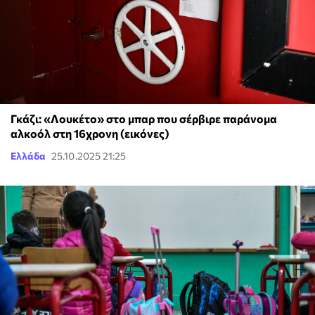
Γκάζι: «Λουκέτο» στο μπαρ που σέρβιρε παράνομα
αλκοόλ στη 16χρονη (εικόνες)
Ελλάδα
25.10.2025 21:25