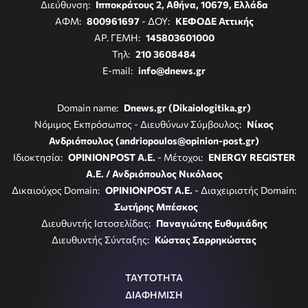
Διεύθυνση:
Ιπποκράτους 2, Αθήνα, 10679, Ελλάδα
ΑΦΜ:
800961697
- ΔΟΥ:
ΚΕΦΟΔΕ Αττικής
ΑΡ. ΓΕΜΗ:
145803601000
Τηλ:
210 3608484
E-mail:
info@dnews.gr
Domain name:
Dnews.gr (Dikaiologitika.gr)
Νόμιμος Εκπρόσωπος - Διευθύνων Σύμβουλος:
Νίκος
Ανδριόπουλος (andriopoulos@opinion-post.gr)
Ιδιοκτησία:
OPINIONPOST A.E.
- Μέτοχοι:
ENERGY REGISTER
Α.Ε. / Ανδριόπουλος Νικόλαος
Δικαιούχος Domain:
OPINIONPOST A.E.
- Διαχειριστής Domain:
Σωτήρης Μπέσκος
Διευθυντής Ιστοσελίδας:
Παναγιώτης Ευθυμιάδης
Διευθυντής Σύνταξης:
Κώστας Σαρρηκώστας
ΤΑΥΤΟΤΗΤΑ
ΔΙΑΦΗΜΙΣΗ