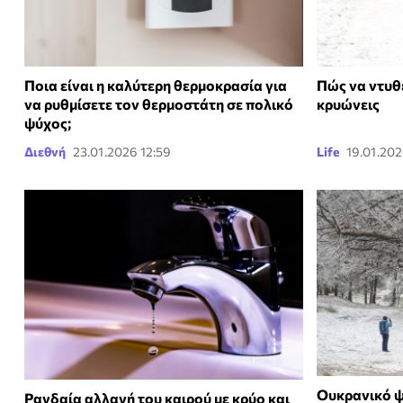
Ποια είναι η καλύτερη θερμοκρασία για
Πώς να ντυθε
να ρυθμίσετε τον θερμοστάτη σε πολικό
κρυώνεις
ψύχος;
Διεθνή
23.01.2026 12:59
Life
19.01.202
Ουκρανικό ψ
Ραγδαία αλλαγή του καιρού με κρύο και