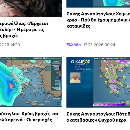
Σάκης Αρναούτογλου: Χειμω
κρύο - Πού θα έχουμε χιόνια 
τραφύλλιας: «Έρχεται
καταιγίδες
βολή» - Η μέρα με τις
ς βροχές
.2026 14:20
Ελλάδα
17.03.2026 00:24
ύτογλου: Κρύο, βροχές και
Σάκης Αρναούτογλου: Πότε θ
ολύ ορεινά - Οι περιοχές
«κατεβασιές» ψυχρού αέρα