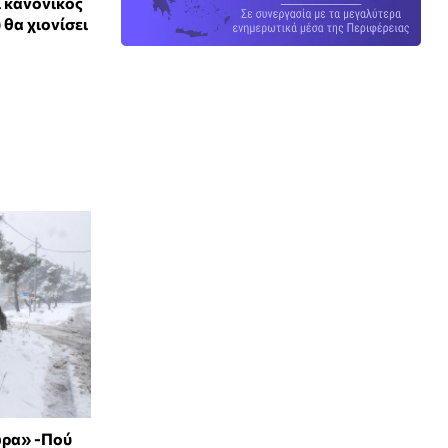
 κανονικός
 θα χιονίσει
ώρα» -Πού