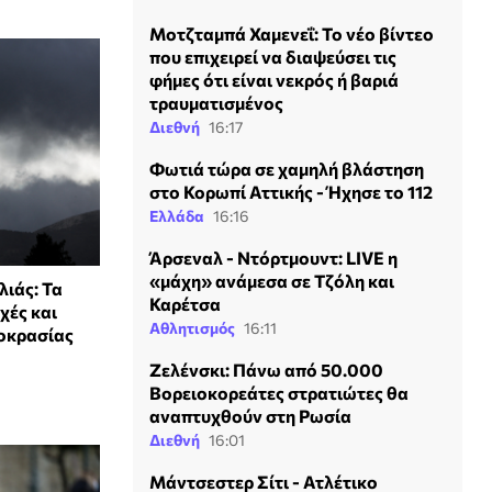
Μοτζταμπά Χαμενεΐ: Το νέο βίντεο
που επιχειρεί να διαψεύσει τις
φήμες ότι είναι νεκρός ή βαριά
τραυματισμένος
Διεθνή
16:17
Φωτιά τώρα σε χαμηλή βλάστηση
στο Κορωπί Αττικής - Ήχησε το 112
Ελλάδα
16:16
Άρσεναλ - Ντόρτμουντ: LIVE η
«μάχη» ανάμεσα σε Τζόλη και
λιάς: Τα
Καρέτσα
χές και
Αθλητισμός
16:11
οκρασίας
Ζελένσκι: Πάνω από 50.000
Βορειοκορεάτες στρατιώτες θα
αναπτυχθούν στη Ρωσία
Διεθνή
16:01
Μάντσεστερ Σίτι - Ατλέτικο