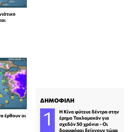
νιάτικο
και
ΔΗΜΟΦΙΛΗ
Η Κίνα φύτευε δέντρα στην
α έρθουν οι
έρημο Τακλαμακάν για
σχεδόν 50 χρόνια - Οι
δορυφόροι δείχνουν τώρα