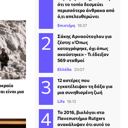
ότι το τοπίο δεσμεύει
περισσότερο άνθρακα από
ό,τι απελευθερώνει
Επιστήμη
18:37
Σάκης Αρναούτογλου για
ζέστη: «Όπως
καταγράφηκε, όχι όπως
ακούστηκε» - Τι έδειξαν
569 σταθμοί
Ελλάδα
20:07
12 αστέρες που
 ακραίο
εγκατέλειψαν τη δόξα για
ι είναι μια
μια συνηθισμένη ζωή
Life
18:13
Το 2016, βιολόγοι στο
Πανεπιστήμιο Rutgers
ανακάλυψαν ότι αυτό το