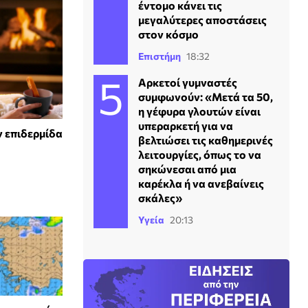
έντομο κάνει τις
μεγαλύτερες αποστάσεις
στον κόσμο
Επιστήμη
18:32
Αρκετοί γυμναστές
συμφωνούν: «Μετά τα 50,
η γέφυρα γλουτών είναι
υπεραρκετή για να
ν επιδερμίδα
βελτιώσει τις καθημερινές
λειτουργίες, όπως το να
σηκώνεσαι από μια
καρέκλα ή να ανεβαίνεις
σκάλες»
Υγεία
20:13