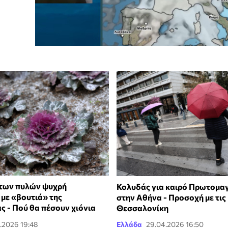
 των πυλών ψυχρή
Κολυδάς για καιρό Πρωτομαγ
με «βουτιά» της
στην Αθήνα - Προσοχή με τις
ς - Πού θα πέσουν χιόνια
Θεσσαλονίκη
.2026 19:48
Ελλάδα
29.04.2026 16:50