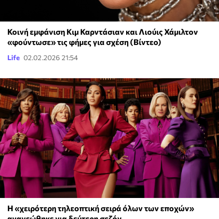
Κοινή εμφάνιση Κιμ Καρντάσιαν και Λιούις Χάμιλτον
«φούντωσε» τις φήμες για σχέση (Βίντεο)
Life
02.02.2026 21:54
Η «χειρότερη τηλεοπτική σειρά όλων των εποχών»
ανανεώθηκε για δεύτερη σεζόν