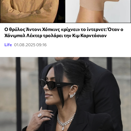
Ο θρύλος Άντονι Χόπκινς «ρίχνει» το ίντερνετ: Όταν ο
Χάνιμπαλ Λέκτερ τρολάρει την Κιμ Καρντάσιαν
Life
01.08.2025 09:16