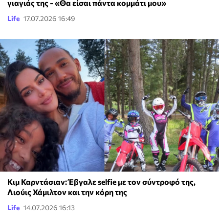
γιαγιάς της - «Θα είσαι πάντα κομμάτι μου»
Life
17.07.2026 16:49
Κιμ Καρντάσιαν: Έβγαλε selfie με τον σύντροφό της,
Λιούις Χάμιλτον και την κόρη της
Life
14.07.2026 16:13