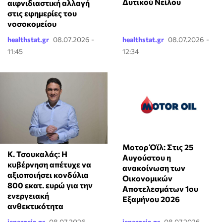
Δυτικού Νείλου
αιφνιδιαστική αλλαγή
στις εφημερίες του
νοσοκομείου
healthstat.gr
08.07.2026 -
healthstat.gr
08.07.2026 -
11:45
12:34
Μοτορ Όϊλ: Στις 25
Κ. Τσουκαλάς: Η
Αυγούστου η
κυβέρνηση απέτυχε να
ανακοίνωση των
αξιοποιήσει κονδύλια
Οικονομικών
800 εκατ. ευρώ για την
Αποτελεσμάτων 1ου
ενεργειακή
Εξαμήνου 2026
ανθεκτικότητα
ienergeia.gr
08.07.2026 -
ienergeia.gr
08.07.2026 -