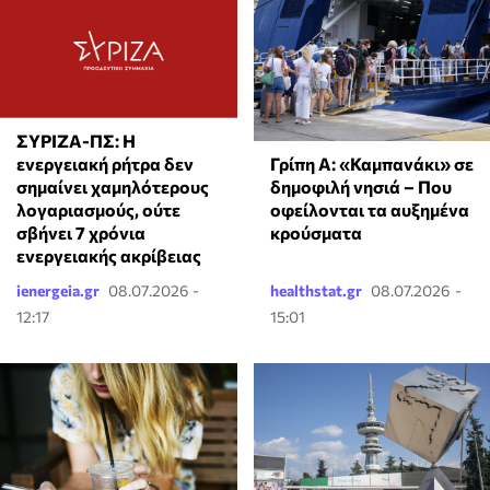
ΣΥΡΙΖΑ-ΠΣ: Η
Γρίπη Α: «Καμπανάκι» σε
ενεργειακή ρήτρα δεν
δημοφιλή νησιά – Που
σημαίνει χαμηλότερους
οφείλονται τα αυξημένα
λογαριασμούς, ούτε
κρούσματα
σβήνει 7 χρόνια
ενεργειακής ακρίβειας
ienergeia.gr
08.07.2026 -
healthstat.gr
08.07.2026 -
12:17
15:01