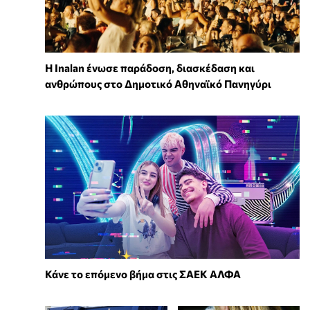
Η Inalan ένωσε παράδοση, διασκέδαση και
ανθρώπους στο Δημοτικό Αθηναϊκό Πανηγύρι
Κάνε το επόμενο βήμα στις ΣΑΕΚ ΑΛΦΑ