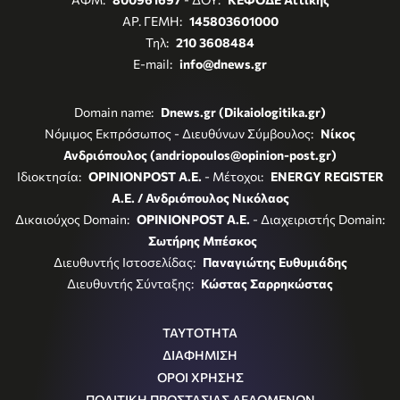
ΑΡ. ΓΕΜΗ:
145803601000
Τηλ:
210 3608484
E-mail:
info@dnews.gr
Domain name:
Dnews.gr (Dikaiologitika.gr)
Νόμιμος Εκπρόσωπος - Διευθύνων Σύμβουλος:
Νίκος
Ανδριόπουλος (andriopoulos@opinion-post.gr)
Ιδιοκτησία:
OPINIONPOST A.E.
- Μέτοχοι:
ENERGY REGISTER
Α.Ε. / Ανδριόπουλος Νικόλαος
Δικαιούχος Domain:
OPINIONPOST A.E.
- Διαχειριστής Domain:
Σωτήρης Μπέσκος
Διευθυντής Ιστοσελίδας:
Παναγιώτης Ευθυμιάδης
Διευθυντής Σύνταξης:
Κώστας Σαρρηκώστας
ΤΑΥΤΟΤΗΤΑ
ΔΙΑΦΗΜΙΣΗ
ΟΡΟΙ ΧΡΗΣΗΣ
ΠΟΛΙΤΙΚΗ ΠΡΟΣΤΑΣΙΑΣ ΔΕΔΟΜΕΝΩΝ