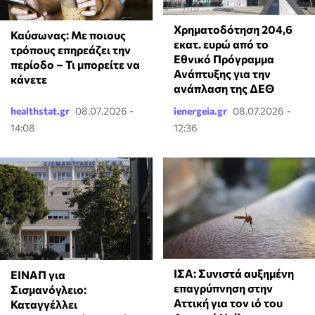
Χρηματοδότηση 204,6
Καύσωνας: Με ποιους
εκατ. ευρώ από το
τρόπους επηρεάζει την
Εθνικό Πρόγραμμα
περίοδο – Τι μπορείτε να
Ανάπτυξης για την
κάνετε
ανάπλαση της ΔΕΘ
healthstat.gr
08.07.2026 -
ienergeia.gr
08.07.2026 -
14:08
12:36
ΙΣΑ: Συνιστά αυξημένη
ΕΙΝΑΠ για
επαγρύπνηση στην
Σισμανόγλειο:
Αττική για τον ιό του
Καταγγέλλει