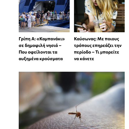
Γρίπη Α: «Καμπανάκι»
Καύσωνας: Με ποιους
σε δημοφιλή νησιά –
τρόπους επηρεάζει την
Που οφείλονται τα
περίοδο – Τι μπορείτε
αυξημένα κρούσματα
να κάνετε