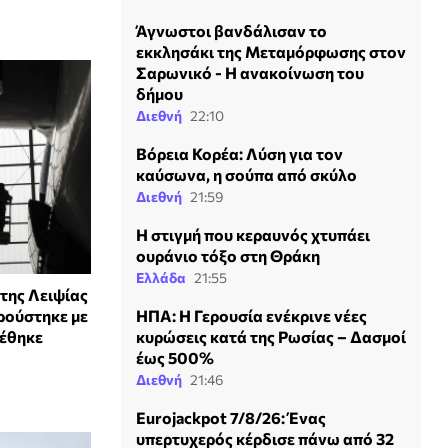
Άγνωστοι βανδάλισαν το
εκκλησάκι της Μεταμόρφωσης στον
Σαρωνικό - Η ανακοίνωση του
δήμου
Διεθνή
22:10
Βόρεια Κορέα: Λύση για τον
καύσωνα, η σούπα από σκύλο
Διεθνή
21:59
H στιγμή που κεραυνός χτυπάει
ουράνιο τόξο στη Θράκη
Ελλάδα
21:55
της Λειψίας
ρούστηκε με
ΗΠΑ: Η Γερουσία ενέκρινε νέες
ρέθηκε
κυρώσεις κατά της Ρωσίας – Δασμοί
έως 500%
Διεθνή
21:46
Eurojackpot 7/8/26: Ένας
υπερτυχερός κέρδισε πάνω από 32