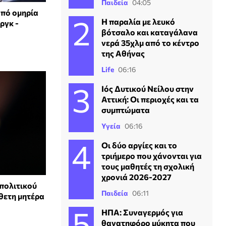
Παιδεία
04:05
από ομηρία
Η παραλία με λευκό
ργκ -
βότσαλο και καταγάλανα
νερά 35χλμ από το κέντρο
της Αθήνας
Life
06:16
Ιός Δυτικού Νείλου στην
Αττική: Οι περιοχές και τα
συμπτώματα
Υγεία
06:16
Οι δύο αργίες και το
τριήμερο που χάνονται για
τους μαθητές τη σχολική
χρονιά 2026-2027
πολιτικού
Παιδεία
06:11
θετη μητέρα
ΗΠΑ: Συναγερμός για
θανατηφόρο μύκητα που