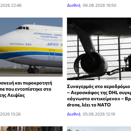
.2026 22:48
Διεθνή
06.08.2026 19:50
υσκευή και πυροκροτητή
Συναγερμός στο αεροδρόμιο 
ne που εντοπίστηκε στο
– Αεροσκάφος της DHL συγκ
της Λειψίας
«άγνωστο αντικείμενο» – Β
drone, λέει το ΝΑΤΟ
.2026 13:28
Διεθνή
05.08.2026 12:19