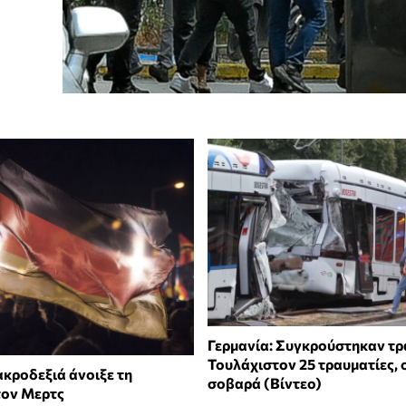
Γερμανία: Συγκρούστηκαν τρ
Τουλάχιστον 25 τραυματίες, ο
ακροδεξιά άνοιξε τη
σοβαρά (Βίντεο)
τον Μερτς