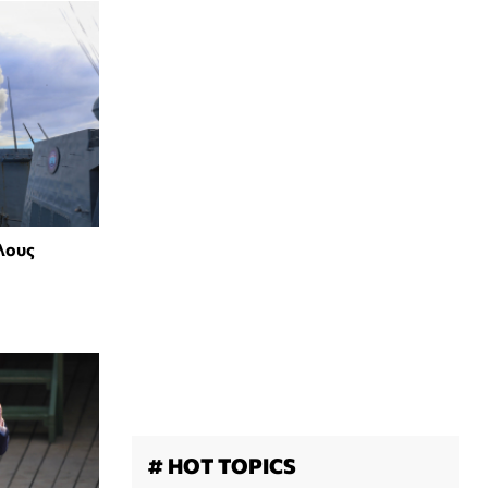
λους
# HOT TOPICS