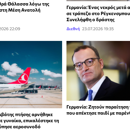
θρά Θάλασσα λόγω της
Γερμανία: Ένας νεκρός μετά 
στη Μέση Ανατολή
σε τράπεζα στο Ρέγκενσμπου
Συνελήφθη ο δράστης
.2026 22:09
Διεθνή
23.07.2026 19:35
Γερμανία: Ζητούν παραίτηση 
που απέκτησε παιδί με παρέν
πιβάτης πτήσης αρνήθηκε
ε γυναίκα, επικαλέστηκε τη
τύπησε αεροσυνοδό