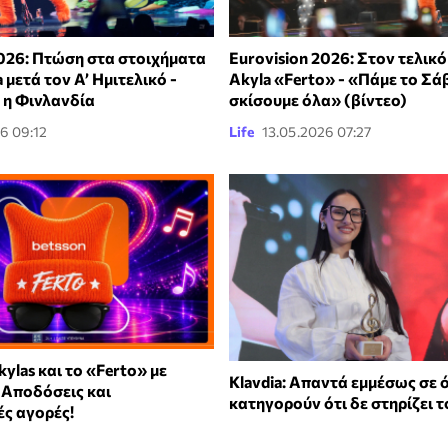
2026: Πτώση στα στοιχήματα
Eurovision 2026: Στον τελικό
 μετά τον Α’ Ημιτελικό -
Akyla «Ferto» - «Πάμε το Σά
 η Φινλανδία
σκίσουμε όλα» (βίντεο)
6 09:12
Life
13.05.2026 07:27
kylas και το «Ferto» με
Klavdia: Απαντά εμμέσως σε 
 Αποδόσεις και
κατηγορούν ότι δε στηρίζει τ
ές αγορές!