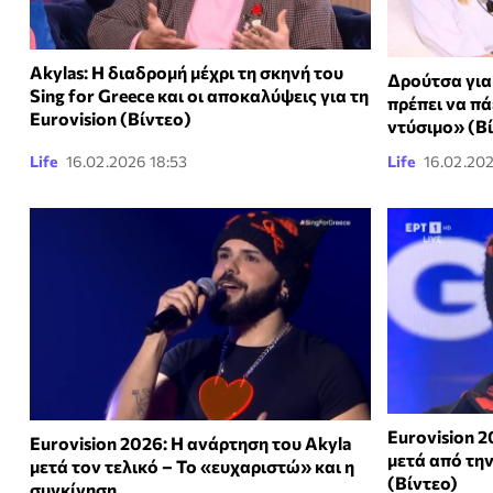
Akylas: Η διαδρομή μέχρι τη σκηνή του
Δρούτσα για
Sing for Greece και οι αποκαλύψεις για τη
πρέπει να πά
Eurovision (Βίντεο)
ντύσιμο» (Β
Life
16.02.2026 18:53
Life
16.02.202
Eurovision 2
Eurovision 2026: Η ανάρτηση του Akyla
μετά από την
μετά τον τελικό – Το «ευχαριστώ» και η
(Βίντεο)
συγκίνηση