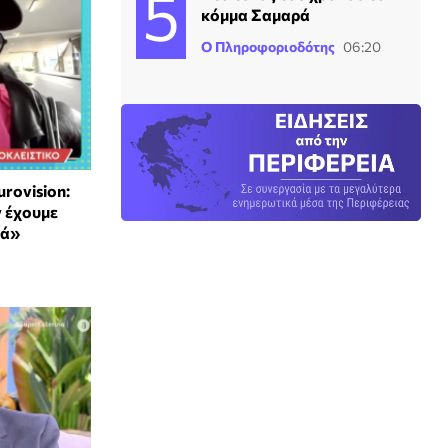
κόμμα Σαμαρά
Ο Πληροφοριοδότης
06:20
rovision:
ν έχουμε
ιά»