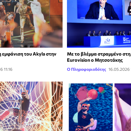
 εμφάνιση του Akyla στην
Με το βλέμμα στραμμένο στ
Eurovision o Μητσοτάκης
6 11:16
Ο Πληροφοριοδότης
16.05.2026 