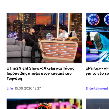
«Τhe 2Night Show»: Akylas και Τάσος
«Parto» - «F
Ιορδανίδης απόψε στον καναπέ του
για το νέο τ
Γρηγόρη
Life
15.06.2026 13:27
Entertainment