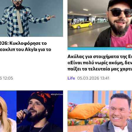
2026: Κυκλοφόρησε το
εοκλιπ του Akyla για το
Ακύλας για στοιχήματα της Eu
«Είναι πολύ νωρίς ακόμη, δε
παίξει τα τελευταία μας χαρτ
6 12:05
Life
05.03.2026 13:41