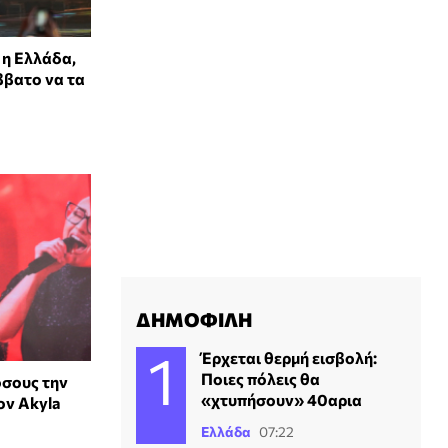
 η Ελλάδα,
ββατο να τα
ΔΗΜΟΦΙΛΗ
Έρχεται θερμή εισβολή:
Ποιες πόλεις θα
όσους την
«χτυπήσουν» 40αρια
ον Akyla
Ελλάδα
07:22