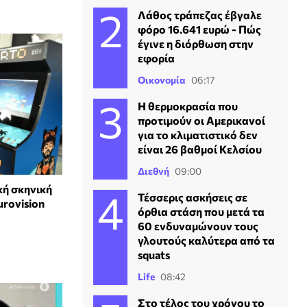
Λάθος τράπεζας έβγαλε
φόρο 16.641 ευρώ - Πώς
έγινε η διόρθωση στην
εφορία
Οικονομία
06:17
Η θερμοκρασία που
προτιμούν οι Αμερικανοί
για το κλιματιστικό δεν
είναι 26 βαθμοί Κελσίου
Διεθνή
09:00
ή σκηνική
Τέσσερις ασκήσεις σε
urovision
όρθια στάση που μετά τα
60 ενδυναμώνουν τους
γλουτούς καλύτερα από τα
squats
Life
08:42
Στο τέλος του χρόνου το