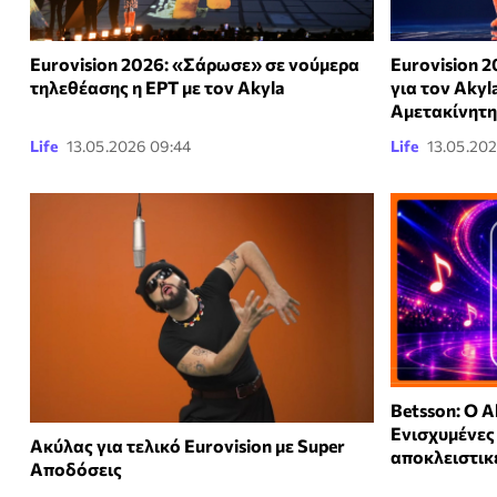
Eurovision 2026: «Σάρωσε» σε νούμερα
Eurovision 
τηλεθέασης η ΕΡΤ με τον Akyla
για τον Akyla
Αμετακίνητη
Life
13.05.2026 09:44
Life
13.05.202
Betsson: Ο A
Ενισχυμένες
Ακύλας για τελικό Eurovision με Super
αποκλειστικ
Αποδόσεις