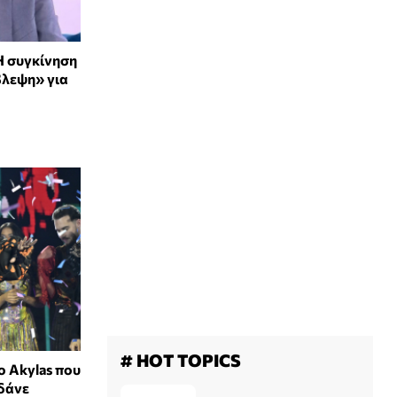
Η συγκίνηση
βλεψη» για
# HOT TOPICS
 ο Akylas που
υδάνε