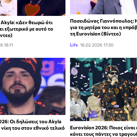
Ποσειδώνας Γιαννόπουλος: 
 Akyla: «Δεν θεωρώ ότι
για τη μητέρα του και η «πρό
ει εξωτερικό με αυτό το
τη Eurovision (Βίντεο)
ίντεο)
6 18:11
Life
16.02.2026 17:30
026: Οι δηλώσεις του Akyla
Eurovision 2026: Ποιος είναι
 νίκη του στον εθνικό τελικό
κάνει τους πάντες να τραγο