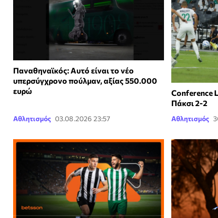
Παναθηναϊκός: Αυτό είναι το νέο
υπερσύγχρονο πούλμαν, αξίας 550.000
ευρώ
Conference 
Πάκσι 2-2
Αθλητισμός
03.08.2026 23:57
Αθλητισμός
3