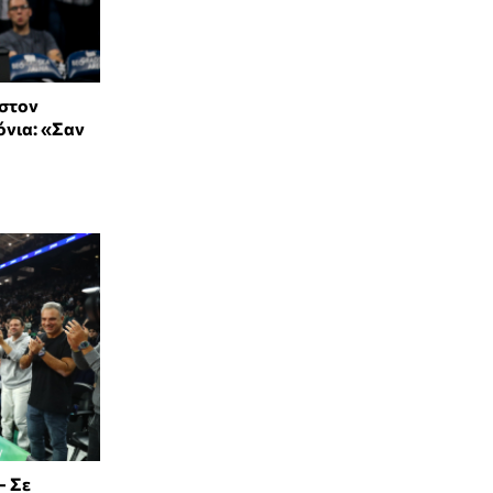
 στον
όνια: «Σαν
- Σε