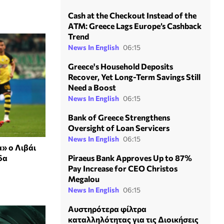
Cash at the Checkout Instead of the
ATM: Greece Lags Europe’s Cashback
Trend
News In English
06:15
Greece's Household Deposits
Recover, Yet Long-Term Savings Still
Need a Boost
News In English
06:15
Bank of Greece Strengthens
Oversight of Loan Servicers
News In English
06:15
» ο Λιβάι
δα
Piraeus Bank Approves Up to 87%
Pay Increase for CEO Christos
Megalou
News In English
06:15
Αυστηρότερα φίλτρα
καταλληλότητας για τις Διοικήσεις