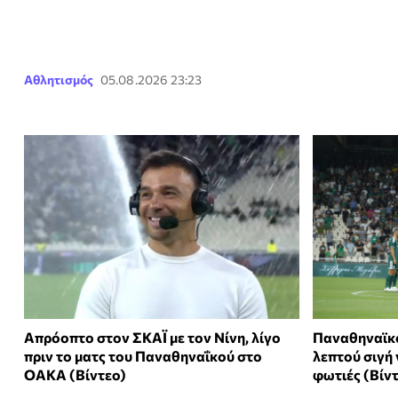
Αθλητισμός
05.08.2026 23:23
Απρόοπτο στον ΣΚΑΪ με τον Νίνη, λίγο
Παναθηναϊκό
πριν το ματς του Παναθηναΐκού στο
λεπτού σιγή 
ΟΑΚΑ (Βίντεο)
φωτιές (Βίν