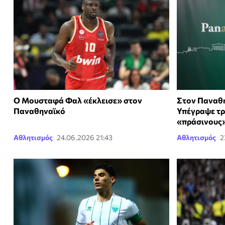
Ο Μουσταφά Φαλ «έκλεισε» στον
Στον Παναθην
Παναθηναϊκό
Υπέγραψε τρ
«πράσινους
Αθλητισμός
24.06.2026 21:43
Αθλητισμός
2