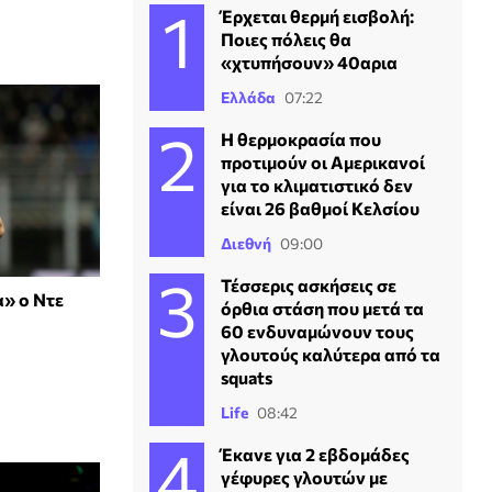
Έρχεται θερμή εισβολή:
Ποιες πόλεις θα
«χτυπήσουν» 40αρια
Ελλάδα
07:22
Η θερμοκρασία που
προτιμούν οι Αμερικανοί
για το κλιματιστικό δεν
είναι 26 βαθμοί Κελσίου
Διεθνή
09:00
Τέσσερις ασκήσεις σε
» ο Ντε
όρθια στάση που μετά τα
60 ενδυναμώνουν τους
γλουτούς καλύτερα από τα
squats
Life
08:42
Έκανε για 2 εβδομάδες
γέφυρες γλουτών με