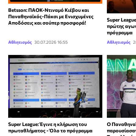
Betsson: ΠΑΟΚ-Ντιναμό Κιέβου και
Παναθηναϊκός-Πάκσι με Ενισχυμένες
Super League
Αποδόσεις και σούπερ προσφορά!
πρώτης αγων
πρόγραμμα
Αθλητισμός
30.07.2026 16:55
Αθλητισμός
2
Super League: Έγινε η κλήρωση του
Ο Παναθηναϊ
πρωταθλήματος - Όλο το πρόγραμμα
παρουσίασαν