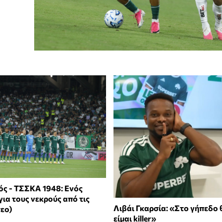
ς - ΤΣΣΚΑ 1948: Ενός
για τους νεκρούς από τις
Λιβάι Γκαρσία: «Στο γήπεδο
τεο)
είμαι killer»