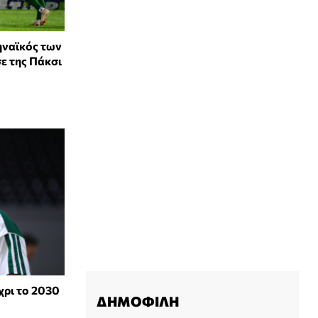
ηναϊκός των
ε της Πάκσι
ρι το 2030
ΔΗΜΟΦΙΛΗ