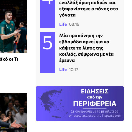
εναλλάξ άρση ποδιών και
εξαφανίστηκε ο πόνος στα
γόνατα
Life
08:19
Μία προπόνηση την
εβδομάδα αρκεί για να
κάψετε το λίπος της
κοιλιάς, σύμφωνα με νέα
κό οι Τι
έρευνα
Life
10:17