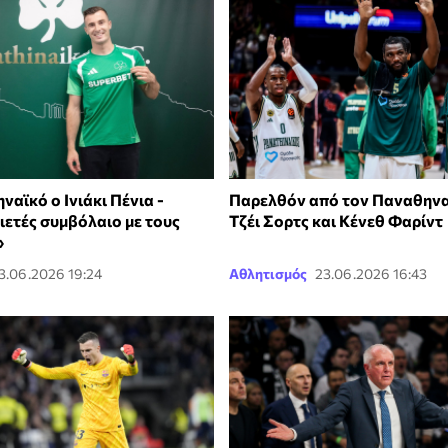
αϊκό ο Ινιάκι Πένια -
Παρελθόν από τον Παναθηναϊ
ιετές συμβόλαιο με τους
Τζέι Σορτς και Κένεθ Φαρίντ
»
3.06.2026 19:24
Αθλητισμός
23.06.2026 16:43