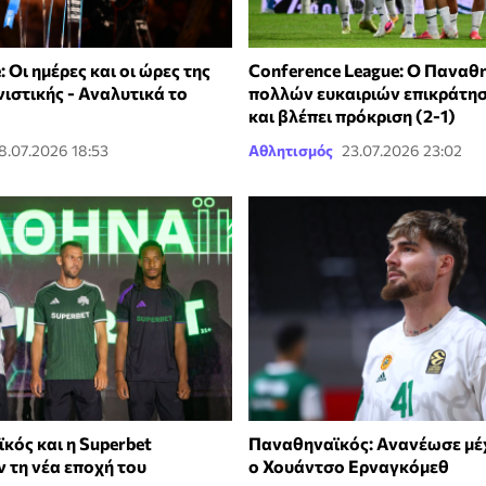
: Οι ημέρες και οι ώρες της
Conference League: Ο Παναθ
ιστικής - Αναλυτικά το
πολλών ευκαιριών επικράτησ
και βλέπει πρόκριση (2-1)
8.07.2026 18:53
Αθλητισμός
23.07.2026 23:02
κός και η Superbet
Παναθηναϊκός: Ανανέωσε μέχ
 τη νέα εποχή του
ο Χουάντσο Ερναγκόμεθ