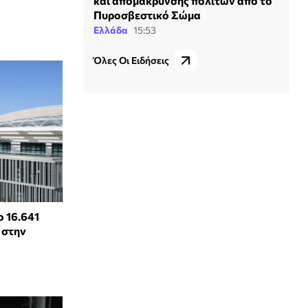
και απομάκρυνσης πολιτών από το
Πυροσβεστικό Σώμα
Ελλάδα
15:53
Όλες Οι Ειδήσεις
 16.641
 στην