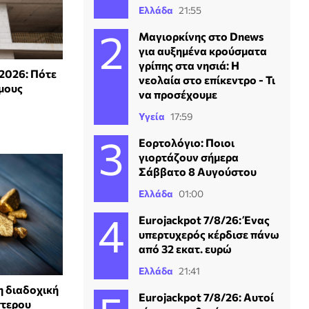
Ελλάδα
21:55
Μαγιορκίνης στο Dnews
για αυξημένα κρούσματα
γρίπης στα νησιά: Η
2026: Πότε
νεολαία στο επίκεντρο - Τι
μους
να προσέχουμε
Υγεία
17:59
Εορτολόγιο: Ποιοι
γιορτάζουν σήμερα
Σάββατο 8 Αυγούστου
Ελλάδα
01:00
Eurojackpot 7/8/26: Ένας
υπερτυχερός κέρδισε πάνω
από 32 εκατ. ευρώ
Ελλάδα
21:41
η διαδοχική
Eurojackpot 7/8/26: Αυτοί
στερου