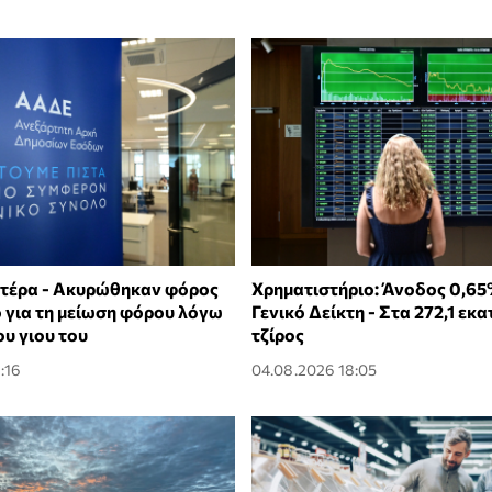
τέρα - Ακυρώθηκαν φόρος
Χρηματιστήριο: Άνοδος 0,65
ο για τη μείωση φόρου λόγω
Γενικό Δείκτη - Στα 272,1 εκα
υ γιου του
τζίρος
:16
04.08.2026 18:05