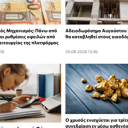
ός Μηχανισμός: Πάνω από
Αδειοδωρόσημο Αυγούστου 
 οι ρυθμίσεις οφειλών από
θα καταβληθεί στους οικοδό
λειτουργίας της πλατφόρμας
:18
05.08.2026 13:36
Ο χρυσός ενισχύεται για τρίτ
συνεδρίαση εν μέσω ασθενέ