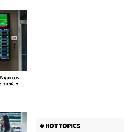
% για τον
τ. ευρώ ο
# HOT TOPICS