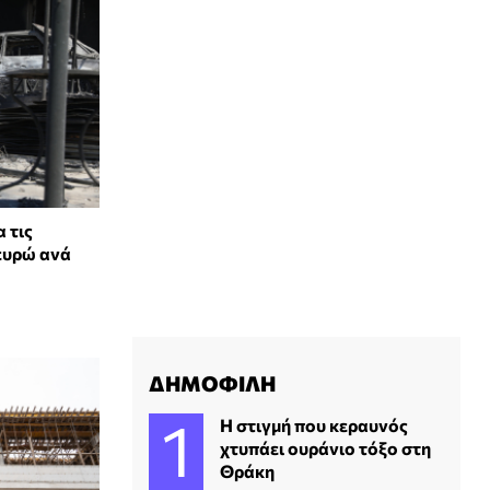
 τις
 ευρώ ανά
ΔΗΜΟΦΙΛΗ
H στιγμή που κεραυνός
χτυπάει ουράνιο τόξο στη
Θράκη