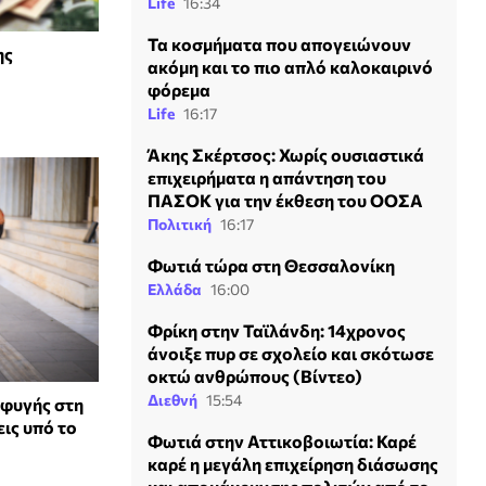
Life
16:34
Τα κοσμήματα που απογειώνουν
ης
ακόμη και το πιο απλό καλοκαιρινό
φόρεμα
Life
16:17
Άκης Σκέρτσος: Χωρίς ουσιαστικά
επιχειρήματα η απάντηση του
ΠΑΣΟΚ για την έκθεση του ΟΟΣΑ
Πολιτική
16:17
Φωτιά τώρα στη Θεσσαλονίκη
Ελλάδα
16:00
Φρίκη στην Ταϊλάνδη: 14χρονος
άνοιξε πυρ σε σχολείο και σκότωσε
οκτώ ανθρώπους (Βίντεο)
Διεθνή
15:54
 φυγής στη
εις υπό το
Φωτιά στην Αττικοβοιωτία: Καρέ
καρέ η μεγάλη επιχείρηση διάσωσης