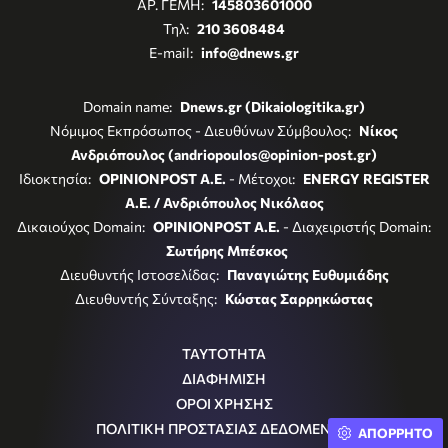
ΑΡ. ΓΕΜΗ:
145803601000
Τηλ:
210 3608484
E-mail:
info@dnews.gr
Domain name:
Dnews.gr (Dikaiologitika.gr)
Νόμιμος Εκπρόσωπος - Διευθύνων Σύμβουλος:
Νίκος
Ανδριόπουλος (andriopoulos@opinion-post.gr)
Ιδιοκτησία:
OPINIONPOST A.E.
- Μέτοχοι:
ENERGY REGISTER
Α.Ε. / Ανδριόπουλος Νικόλαος
Δικαιούχος Domain:
OPINIONPOST A.E.
- Διαχειριστής Domain:
Σωτήρης Μπέσκος
Διευθυντής Ιστοσελίδας:
Παναγιώτης Ευθυμιάδης
Διευθυντής Σύνταξης:
Κώστας Σαρρηκώστας
ΤΑΥΤΟΤΗΤΑ
ΔΙΑΦΗΜΙΣΗ
ΟΡΟΙ ΧΡΗΣΗΣ
ΠΟΛΙΤΙΚΗ ΠΡΟΣΤΑΣΙΑΣ ΔΕΔΟΜΕΝΩΝ
ΑΠΟΡΡΗΤΟ