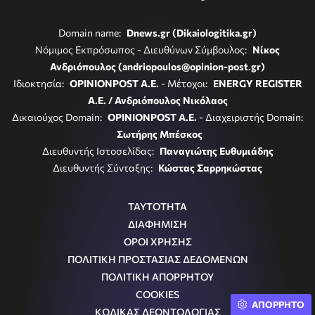
Domain name:
Dnews.gr (Dikaiologitika.gr)
Νόμιμος Εκπρόσωπος - Διευθύνων Σύμβουλος:
Νίκος
Ανδριόπουλος (andriopoulos@opinion-post.gr)
Ιδιοκτησία:
OPINIONPOST A.E.
- Μέτοχοι:
ENERGY REGISTER
Α.Ε. / Ανδριόπουλος Νικόλαος
Δικαιούχος Domain:
OPINIONPOST A.E.
- Διαχειριστής Domain:
Σωτήρης Μπέσκος
Διευθυντής Ιστοσελίδας:
Παναγιώτης Ευθυμιάδης
Διευθυντής Σύνταξης:
Κώστας Σαρρηκώστας
ΤΑΥΤΟΤΗΤΑ
ΔΙΑΦΗΜΙΣΗ
ΟΡΟΙ ΧΡΗΣΗΣ
ΠΟΛΙΤΙΚΗ ΠΡΟΣΤΑΣΙΑΣ ΔΕΔΟΜΕΝΩΝ
ΠΟΛΙΤΙΚΗ ΑΠΟΡΡΗΤΟΥ
COOKIES
ΑΠΟΡΡΗΤΟ
ΚΩΔΙΚΑΣ ΔΕΟΝΤΟΛΟΓΙΑΣ