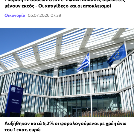
μένουν εκτός - Οι «παγίδες» και οι αποκλεισμοί
Οικονομία
05.07.2026 07:39
Αυξήθηκαν κατά 5,2% οι φορολογούμενοι με χρέη άνω
του 1 εκατ. ευρώ