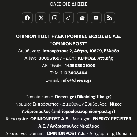
ΟΛΕΣ ΟΙ ΕΙΔΗΣΕΙΣ
ΟΠΙΝΙΟΝ ΠΟΣΤ ΗΛΕΚΤΡΟΝΙΚΕΣ ΕΚΔΟΣΕΙΣ Α.Ε.
"OPINIONPOST"
Διεύθυνση:
Ιπποκράτους 2, Αθήνα, 10679, Ελλάδα
ΑΦΜ:
800961697
- ΔΟΥ:
ΚΕΦΟΔΕ Αττικής
ΑΡ. ΓΕΜΗ:
145803601000
Τηλ:
210 3608484
E-mail:
info@dnews.gr
Domain name:
Dnews.gr (Dikaiologitika.gr)
Νόμιμος Εκπρόσωπος - Διευθύνων Σύμβουλος:
Νίκος
Ανδριόπουλος (andriopoulos@opinion-post.gr)
Ιδιοκτησία:
OPINIONPOST A.E.
- Μέτοχοι:
ENERGY REGISTER
Α.Ε. / Ανδριόπουλος Νικόλαος
Δικαιούχος Domain:
OPINIONPOST A.E.
- Διαχειριστής Domain: