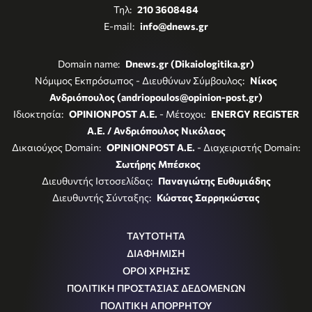
Τηλ:
210 3608484
E-mail:
info@dnews.gr
Domain name:
Dnews.gr (Dikaiologitika.gr)
Νόμιμος Εκπρόσωπος - Διευθύνων Σύμβουλος:
Νίκος
Ανδριόπουλος (andriopoulos@opinion-post.gr)
Ιδιοκτησία:
OPINIONPOST A.E.
- Μέτοχοι:
ENERGY REGISTER
Α.Ε. / Ανδριόπουλος Νικόλαος
Δικαιούχος Domain:
OPINIONPOST A.E.
- Διαχειριστής Domain:
Σωτήρης Μπέσκος
Διευθυντής Ιστοσελίδας:
Παναγιώτης Ευθυμιάδης
Διευθυντής Σύνταξης:
Κώστας Σαρρηκώστας
ΤΑΥΤΟΤΗΤΑ
ΔΙΑΦΗΜΙΣΗ
ΟΡΟΙ ΧΡΗΣΗΣ
ΠΟΛΙΤΙΚΗ ΠΡΟΣΤΑΣΙΑΣ ΔΕΔΟΜΕΝΩΝ
ΠΟΛΙΤΙΚΗ ΑΠΟΡΡΗΤΟΥ